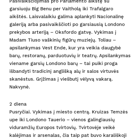
Pasivaikščiojimas pro Parlamento aikštę su
garsiuoju Big Benu per Vaitholą iki Trafalgaro
aikštės. Laisvalaikiu galima aplankyti Nacionalinę
galeriją arba pasivaikščioti po garsiausią Londono
prekybos arteriją – Oksfordo gatvę. Vykimas į
Madam Tiuso vaškinių figūrų muziejų. Toliau –
apsilankymas Vest Ende, kur yra veikia daugybė
barų, restoranų, parduotuvių ir teatrų. Apsilankymas
viename garsių Londono barų – tai puiki proga
išbandyti tradicinį anglišką alų ir salos virtuvės
skanėstus. Grįžimas į viešbutį vėlyvą vakarą.
Nakvynė.
2 diena
Pusryčiai. Vykimas į miesto centrą. Kruizas Temzės
upe iki Londono Tauerio – vienos galingiausių
viduramžių Europos tvirtovių. Tvirtovėje veikė
kalėjimas ir arsenalas, čia taip pat buvo karališkoji