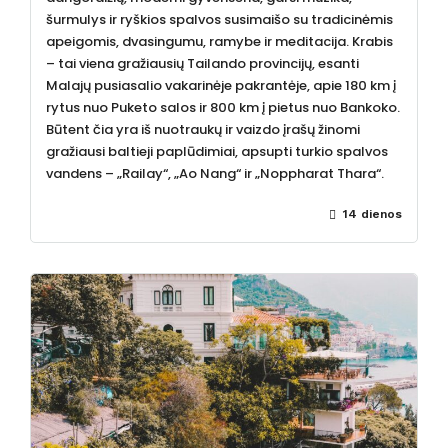
šurmulys ir ryškios spalvos susimaišo su tradicinėmis
apeigomis, dvasingumu, ramybe ir meditacija. Krabis
– tai viena gražiausių Tailando provincijų, esanti
Malajų pusiasalio vakarinėje pakrantėje, apie 180 km į
rytus nuo Puketo salos ir 800 km į pietus nuo Bankoko.
Būtent čia yra iš nuotraukų ir vaizdo įrašų žinomi
gražiausi baltieji paplūdimiai, apsupti turkio spalvos
vandens – „Railay“, „Ao Nang“ ir „Noppharat Thara“.
14 dienos