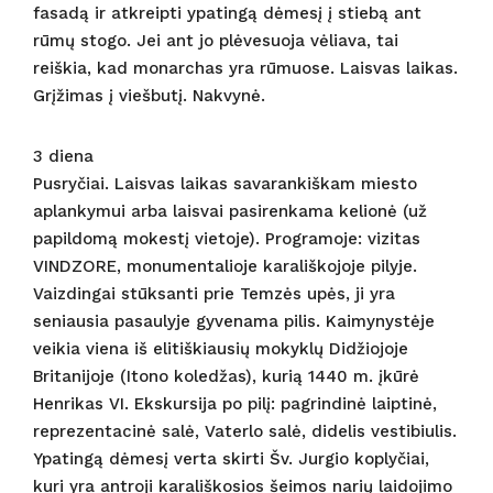
fasadą ir atkreipti ypatingą dėmesį į stiebą ant
rūmų stogo. Jei ant jo plėvesuoja vėliava, tai
reiškia, kad monarchas yra rūmuose. Laisvas laikas.
Grįžimas į viešbutį. Nakvynė.
3 diena
Pusryčiai. Laisvas laikas savarankiškam miesto
aplankymui arba laisvai pasirenkama kelionė (už
papildomą mokestį vietoje). Programoje: vizitas
VINDZORE, monumentalioje karališkojoje pilyje.
Vaizdingai stūksanti prie Temzės upės, ji yra
seniausia pasaulyje gyvenama pilis. Kaimynystėje
veikia viena iš elitiškiausių mokyklų Didžiojoje
Britanijoje (Itono koledžas), kurią 1440 m. įkūrė
Henrikas VI. Ekskursija po pilį: pagrindinė laiptinė,
reprezentacinė salė, Vaterlo salė, didelis vestibiulis.
Ypatingą dėmesį verta skirti Šv. Jurgio koplyčiai,
kuri yra antroji karališkosios šeimos narių laidojimo