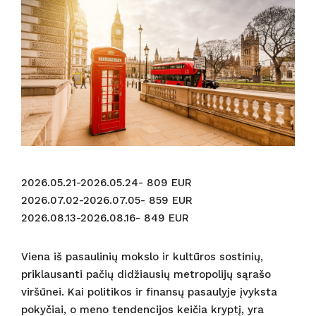
vi
s
2026.05.21-2026.05.24- 809 EUR
2026.07.02-2026.07.05- 859 EUR
2026.08.13-2026.08.16- 849 EUR
Viena iš pasaulinių mokslo ir kultūros sostinių,
priklausanti pačių didžiausių metropolijų sąrašo
viršūnei. Kai politikos ir finansų pasaulyje įvyksta
pokyčiai, o meno tendencijos keičia kryptį, yra