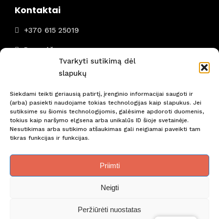
Kontaktai
+370 615 25019
Panevėžys
Tvarkyti sutikimą dėl
I - VII 8:00 - 22:00
slapukų
Siekdami teikti geriausią patirtį, įrenginio informacijai saugoti ir
(arba) pasiekti naudojame tokias technologijas kaip slapukus. Jei
sutiksime su šiomis technologijomis, galėsime apdoroti duomenis,
tokius kaip naršymo elgsena arba unikalūs ID šioje svetainėje.
Nepraleiskite svarbiausių naujienų! Būkite pirmi!
Nesutikimas arba sutikimo atšaukimas gali neigiamai paveikti tam
tikras funkcijas ir funkcijas.
Priimti
2 Users
Online
Neigti
Peržiūrėti nuostatas