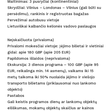
Maitinimas: 3 pusryčiai (kontinentiniai)
Skrydžiai: Vilnius – Londonas – Vilnius (gali būti su
persėdimu), rankinis ir registruotas bagažas
Pervežimai autobusu vietoje
Lietuviškai kalbančio kelionės vadovo paslaugos
Neįskaičiuota (privaloma)
Privalomi mokesčiai vietoje: Įėjimo bilietai ir vietiniai
gidai: apie 180 GBP (apie 205 EUR)
Papildomos išlaidos (neprivaloma)
Ekskursija: 3 dienos programa – 100 GBP (apie 95
EUR, reikalinga min. 14 asmenų), vaikams iki 15
metų taikoma iki 50% nuolaida įėjimo ir viešojo
transporto bilietams (priklausomai nuo lankomo
objekto)
Pastabos
Gali keistis programos dienų ar lankomų objektų
eiliškumas, mokamų objektų skaičius ar kainos