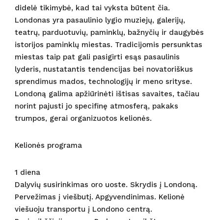
didelė tikimybė, kad tai vyksta būtent čia.
Londonas yra pasaulinio lygio muziejų, galerijų,
teatrų, parduotuvių, paminklų, bažnyčių ir daugybės
istorijos paminklų miestas. Tradicijomis persunktas
miestas taip pat gali pasigirti esąs pasaulinis
lyderis, nustatantis tendencijas bei novatoriškus
sprendimus mados, technologijų ir meno srityse.
Londoną galima apžiūrinėti ištisas savaites, tačiau
norint pajusti jo specifinę atmosferą, pakaks
trumpos, gerai organizuotos kelionės.
Kelionės programa
1 diena
Dalyvių susirinkimas oro uoste. Skrydis į Londoną.
Pervežimas į viešbutį. Apgyvendinimas. Kelionė
viešuoju transportu į Londono centrą.