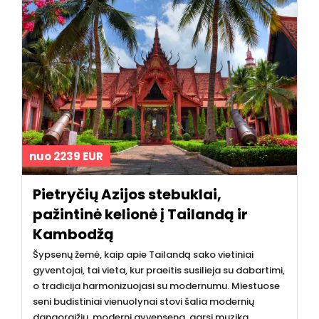
nuo 2239 EUR
Pietryčių Azijos stebuklai,
pažintinė kelionė į Tailandą ir
Kambodžą
Šypsenų žemė, kaip apie Tailandą sako vietiniai
gyventojai, tai vieta, kur praeitis susilieja su dabartimi,
o tradicija harmonizuojasi su modernumu. Miestuose
seni budistiniai vienuolynai stovi šalia modernių
dangoraižių, moderni gyvensena, garsi muzika,