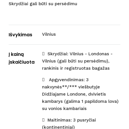
Skrydžiai gali būti su persėdimu
Išvykimas
Vilnius
Į kainą
Skrydžiai: Vilnius - Londonas -
Vilnius (gali būti su persėdimu),
įskaičiuota
rankinis ir registruotas bagažas
Apgyvendinimas: 3
nakvynės**/*** viešbutyje
Didžiajame Londone, dvivietis
kambarys (galima 1 papildoma lova)
su vonios kambariais
Maitinimas: 3 pusryčiai
(kontinentiniai)