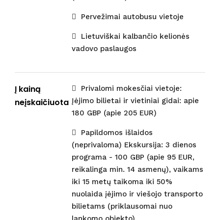
Pervežimai autobusu vietoje
Lietuviškai kalbančio kelionės
vadovo paslaugos
Į kainą
Privalomi mokesčiai vietoje:
Įėjimo bilietai ir vietiniai gidai: apie
neįskaičiuota
180 GBP (apie 205 EUR)
Papildomos išlaidos
(neprivaloma) Ekskursija: 3 dienos
programa - 100 GBP (apie 95 EUR,
reikalinga min. 14 asmenų), vaikams
iki 15 metų taikoma iki 50%
nuolaida įėjimo ir viešojo transporto
bilietams (priklausomai nuo
lankomo objekto)