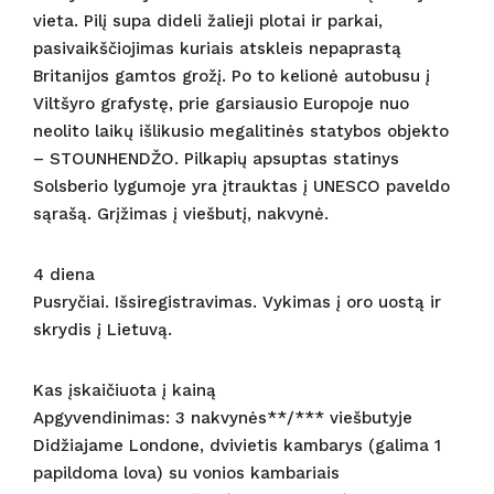
vieta. Pilį supa dideli žalieji plotai ir parkai,
pasivaikščiojimas kuriais atskleis nepaprastą
Britanijos gamtos grožį. Po to kelionė autobusu į
Viltšyro grafystę, prie garsiausio Europoje nuo
neolito laikų išlikusio megalitinės statybos objekto
– STOUNHENDŽO. Pilkapių apsuptas statinys
Solsberio lygumoje yra įtrauktas į UNESCO paveldo
sąrašą. Grįžimas į viešbutį, nakvynė.
4 diena
Pusryčiai. Išsiregistravimas. Vykimas į oro uostą ir
skrydis į Lietuvą.
Kas įskaičiuota į kainą
Apgyvendinimas: 3 nakvynės**/*** viešbutyje
Didžiajame Londone, dvivietis kambarys (galima 1
papildoma lova) su vonios kambariais