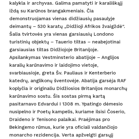
kalykla ir archyvas. Galima pamatyti ir karališkąjį
iždą su Karūnos brangakmeniais. Čia
demonstruojamas vienas didžiausių pasaulyje
deimantų – 530 karatų „Didžioji Afrikos žvaigždė“.
Šalia tvirtovės yra vienas garsiausių Londono
turistinių objektų – Tauerio tiltas – neabejotinai
garsiausias tiltas Didžiojoje Britanijoje.
Apsilankymas Vestminsterio abatijoje – Anglijos
karalių karūnavimo ir laidojimo vietoje,
svarbiausioje, greta Šv. Pauliaus ir Kenterberio
katedrų, anglikonų šventovėje. Abatija garsėja RAF
koplyčia ir originaliu Didžiosios Britanijos monarchų
karūnavimo sostu. Šis sostas pirmą kartą
pasitarnavo Edvardui I 1308 m. Ypatingo dėmesio
nusipelno ir Poetų kampelis, kuriame ilsisi Čoserio,
Draideno ir Tenisono palaikai. Praėjimas pro
Bekingemo rūmus, kurie yra oficiali valdančiojo
monarcho rezidencija. Verta apžvelgti garsųjį