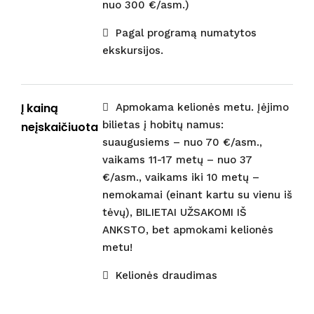
nuo 300 €/asm.)
Pagal programą numatytos
ekskursijos.
Į kainą
Apmokama kelionės metu. Įėjimo
bilietas į hobitų namus:
neįskaičiuota
suaugusiems – nuo 70 €/asm.,
vaikams 11-17 metų – nuo 37
€/asm., vaikams iki 10 metų –
nemokamai (einant kartu su vienu iš
tėvų), BILIETAI UŽSAKOMI IŠ
ANKSTO, bet apmokami kelionės
metu!
Kelionės draudimas