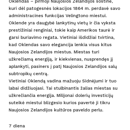
Oklendas – pirmoji Naujosios Zelandijos sostinė,
kuri dėl patogesnės lokacijos 1864 m. perdavė savo
administracines funkcijas Velingtono miestui.
Oklende yra daugybė lankytinų vietų ir čia vyksta
prestižiniai renginiai, tokie kaip Amerikos taurė ir
garsi buriavimo regata. Vietiniai išdidžiai tvirtina,
kad Oklendas savo elegancija lenkia visus kitus
Naujosios Zelandijos miestus. Miestas turi
užkrečiamą energiją, ir kiekvienas, nusprendęs jį
aplankyti, pasiners į patį Naujosios Zelandijos salų
subtropikų centrą.
Vietiniai Oklendą vadina mažuoju Sidnėjumi ir tuo
labai didžiuojasi. Tai stulbinantis žalias miestas su
užkrečiančia energija. Milijonai dolerių investicijų
suteikė miestui blizgesio kurios pavertė ji tikru
Naujosios Zelandijos kultūros paveldo perlu.
7 diena