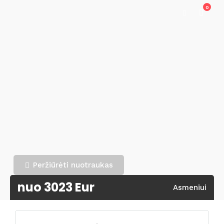
0
Peržiūrėti nuotraukas
nuo 3023 Eur
Asmeniui