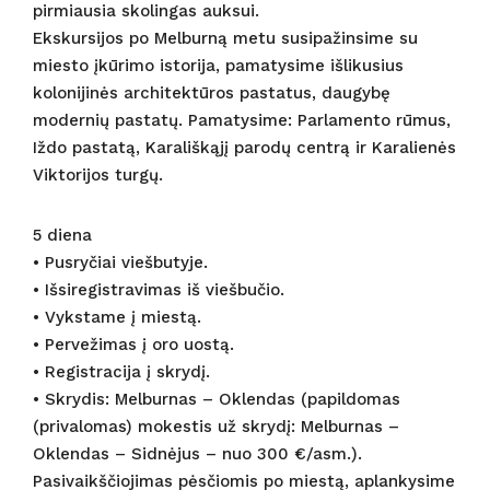
pirmiausia skolingas auksui.
Ekskursijos po Melburną metu susipažinsime su
miesto įkūrimo istorija, pamatysime išlikusius
kolonijinės architektūros pastatus, daugybę
modernių pastatų. Pamatysime: Parlamento rūmus,
Iždo pastatą, Karališkąjį parodų centrą ir Karalienės
Viktorijos turgų.
5 diena
• Pusryčiai viešbutyje.
• Išsiregistravimas iš viešbučio.
• Vykstame į miestą.
• Pervežimas į oro uostą.
• Registracija į skrydį.
• Skrydis: Melburnas – Oklendas (papildomas
(privalomas) mokestis už skrydį: Melburnas –
Oklendas – Sidnėjus – nuo 300 €/asm.).
Pasivaikščiojimas pėsčiomis po miestą, aplankysime