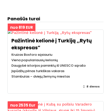
Panašūs turai
nuo 819 EUR
Pažintinė kelionė į Turkiją ,,Rytų
ekspresas”
Kruizas Bosforo sąsiauriu
Viena populiariausių kelionių
Daugybė istorijos paminklų iš UNESCO sąrašo
Įspūdžių pilnas turkiškas vakaras
Stambulas – dviejų žemynų miestas
8 dienos
nuo 2535 Eur