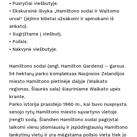
• Pusryčiai viešbutyje.
• Ekskursinė išvyka „Hamiltono sodai ir Waitomo
urvai“ (įėjimo bilietai užsakomi ir apmokami iš
anksto).
• Sugrįžtame į viešbutį.
• Poilsis.
• Nakvynė viešbutyje.
Hamiltono sodai (angl. Hamilton Gardens) – garsus
54 hektarų parko kompleksas Naujosios Zelandijos
miesto Hamiltono pietinėje dalyje (Waikato
regionas, Šiaurės sala) šiauriniame Waikato upės
krante.
Parko istorija prasidėjo 1960 m., kai buvo nuspręsta
senojo rytų Hamiltono miesto sąvartyno vietoje
įrengti sodą. Šiandien Hamiltono sodai pagrįstai
laikomi vienu įdomiausių ir įspūdingiausių Hamiltono
lankytinų vietų ir yra mėgstama poilsio vieta tiek jo