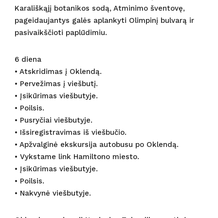
Karališkąjį botanikos sodą, Atminimo šventovę,
pageidaujantys galės aplankyti Olimpinį bulvarą ir
pasivaikščioti paplūdimiu.
6 diena
• Atskridimas į Oklendą.
• Pervežimas į viešbutį.
• Įsikūrimas viešbutyje.
• Poilsis.
• Pusryčiai viešbutyje.
• Išsiregistravimas iš viešbučio.
• Apžvalginė ekskursija autobusu po Oklendą.
• Vykstame link Hamiltono miesto.
• Įsikūrimas viešbutyje.
• Poilsis.
• Nakvynė viešbutyje.