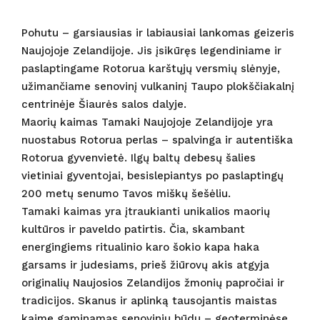
Pohutu – garsiausias ir labiausiai lankomas geizeris
Naujojoje Zelandijoje. Jis įsikūręs legendiniame ir
paslaptingame Rotorua karštųjų versmių slėnyje,
užimančiame senovinį vulkaninį Taupo plokščiakalnį
centrinėje Šiaurės salos dalyje.
Maorių kaimas Tamaki Naujojoje Zelandijoje yra
nuostabus Rotorua perlas – spalvinga ir autentiška
Rotorua gyvenvietė. Ilgų baltų debesų šalies
vietiniai gyventojai, besislepiantys po paslaptingų
200 metų senumo Tavos miškų šešėliu.
Tamaki kaimas yra įtraukianti unikalios maorių
kultūros ir paveldo patirtis. Čia, skambant
energingiems ritualinio karo šokio kapa haka
garsams ir judesiams, prieš žiūrovų akis atgyja
originalių Naujosios Zelandijos žmonių papročiai ir
tradicijos. Skanus ir aplinką tausojantis maistas
kaime gaminamas senoviniu būdu – geoterminėse