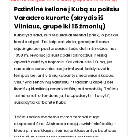
Pažintinė kelionė į Kubą su poilsiu
Varadero kurorte (skrydis iš
Vilniaus, grupė iki 15 žmonių)
Kuba yra sala, kuri reguliariai slenka į priekį, o paskui
krenta atgal. Tai taip pat vieta, garsėjanti savo
sąstingiu per pastaruosius šešis dešimtmečius, nes
1959 m. revoliucija sustabdė laikrodžius ir viską
apvertė aukštyn kojomis. Kai keliausite į Kubą, jus
nustebins senoviniai radijo imtuvai, šaldytuvai ir
lempos bei ant vitrinų kabantys neoniniai iškabos.
Visur yra senovinių vaistinių ir tradicinių kirpėjų bei
ikoniškų klasikinių amerikietiškų automobilių. Tačiau
tai nėra retro tendencija, tai „padaryti ir taisyti“,
sušaldyta karbonite Kuba.
Tačiau salos modernizavimo tempai auga
eksponentiškai. Atsiranda naujų „swish“ viešbučių ir
klesti pirmos klasės, šeimai priklausantys boutique