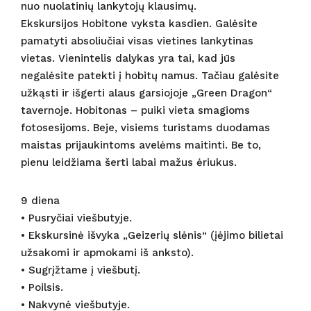
nuo nuolatinių lankytojų klausimų.
Ekskursijos Hobitone vyksta kasdien. Galėsite
pamatyti absoliučiai visas vietines lankytinas
vietas. Vienintelis dalykas yra tai, kad jūs
negalėsite patekti į hobitų namus. Tačiau galėsite
užkąsti ir išgerti alaus garsiojoje „Green Dragon“
tavernoje. Hobitonas – puiki vieta smagioms
fotosesijoms. Beje, visiems turistams duodamas
maistas prijaukintoms avelėms maitinti. Be to,
pienu leidžiama šerti labai mažus ėriukus.
9 diena
• Pusryčiai viešbutyje.
• Ekskursinė išvyka „Geizerių slėnis“ (įėjimo bilietai
užsakomi ir apmokami iš anksto).
• Sugrįžtame į viešbutį.
• Poilsis.
• Nakvynė viešbutyje.