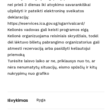
nei prieš 3 dienas iki atvykimo savarankiškai
užpildyti ir pateikti elektroninę sveikatos
deklaraciją:
https://eservices.ica.gov.sg/sgarrivalcard/
Kelionės vadovas gali keisti programos eigą
Kelionė organizuojama reisiniais skrydžiais, todėl
dėl lėktuvo bilietų pabrangimo organizatorius gali
atmesti rezervaciją arba pasiūlyti keliautojui
priemoką
Turėsite laisvo laiko ar ne, priklausys nuo to, ar
nėra nenumatytų situacijų, eismo spūsčių ir kitų
nukrypimų nuo grafiko
Išvykimas
Ryga