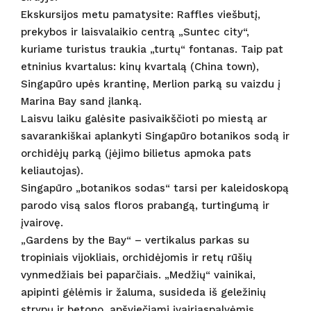
Ekskursijos metu pamatysite: Raffles viešbutį,
prekybos ir laisvalaikio centrą „Suntec city“,
kuriame turistus traukia „turtų“ fontanas. Taip pat
etninius kvartalus: kinų kvartalą (China town),
Singapūro upės krantinę, Merlion parką su vaizdu į
Marina Bay sand įlanką.
Laisvu laiku galėsite pasivaikščioti po miestą ar
savarankiškai aplankyti Singapūro botanikos sodą ir
orchidėjų parką (įėjimo bilietus apmoka pats
keliautojas).
Singapūro „botanikos sodas“ tarsi per kaleidoskopą
parodo visą salos floros prabangą, turtingumą ir
įvairovę.
„Gardens by the Bay“ – vertikalus parkas su
tropiniais vijokliais, orchidėjomis ir retų rūšių
vynmedžiais bei paparčiais. „Medžių“ vainikai,
apipinti gėlėmis ir žaluma, susideda iš geležinių
strypų ir betono, apšviečiami įvairiaspalvėmis