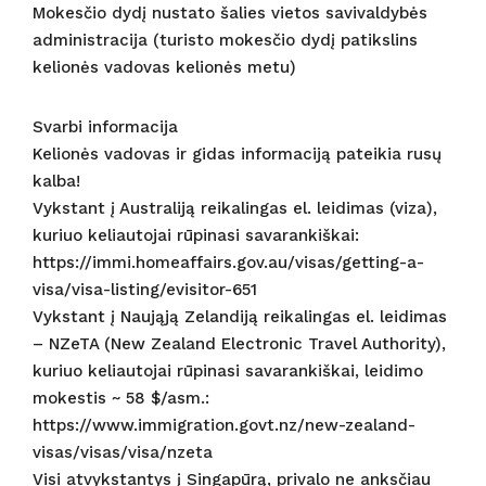
Mokesčio dydį nustato šalies vietos savivaldybės
administracija (turisto mokesčio dydį patikslins
kelionės vadovas kelionės metu)
Svarbi informacija
Kelionės vadovas ir gidas informaciją pateikia rusų
kalba!
Vykstant į Australiją reikalingas el. leidimas (viza),
kuriuo keliautojai rūpinasi savarankiškai:
https://immi.homeaffairs.gov.au/visas/getting-a-
visa/visa-listing/evisitor-651
Vykstant į Naująją Zelandiją reikalingas el. leidimas
– NZeTA (New Zealand Electronic Travel Authority),
kuriuo keliautojai rūpinasi savarankiškai, leidimo
mokestis ~ 58 $/asm.:
https://www.immigration.govt.nz/new-zealand-
visas/visas/visa/nzeta
Visi atvykstantys į Singapūrą, privalo ne anksčiau