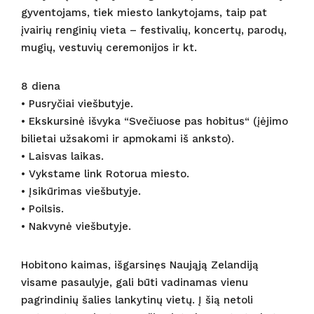
gyventojams, tiek miesto lankytojams, taip pat
įvairių renginių vieta – festivalių, koncertų, parodų,
mugių, vestuvių ceremonijos ir kt.
8 diena
• Pusryčiai viešbutyje.
• Ekskursinė išvyka “Svečiuose pas hobitus“ (įėjimo
bilietai užsakomi ir apmokami iš anksto).
• Laisvas laikas.
• Vykstame link Rotorua miesto.
• Įsikūrimas viešbutyje.
• Poilsis.
• Nakvynė viešbutyje.
Hobitono kaimas, išgarsinęs Naująją Zelandiją
visame pasaulyje, gali būti vadinamas vienu
pagrindinių šalies lankytinų vietų. Į šią netoli