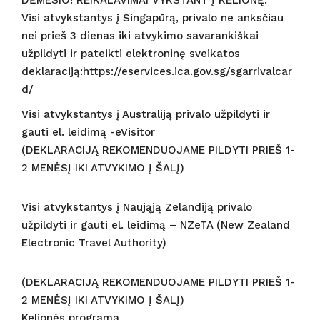
Visi atvykstantys į Singapūrą, privalo ne anksčiau
nei prieš 3 dienas iki atvykimo savarankiškai
užpildyti ir pateikti elektroninę sveikatos
deklaraciją:https://eservices.ica.gov.sg/sgarrivalcar
d/
Visi atvykstantys į Australiją privalo užpildyti ir
gauti el. leidimą -eVisitor
(DEKLARACIJĄ REKOMENDUOJAME PILDYTI PRIEŠ 1-
2 MENĖSĮ IKI ATVYKIMO Į ŠALĮ)
Visi atvykstantys į Naująją Zelandiją privalo
užpildyti ir gauti el. leidimą – NZeTA (New Zealand
Electronic Travel Authority)
(DEKLARACIJĄ REKOMENDUOJAME PILDYTI PRIEŠ 1-
2 MENĖSĮ IKI ATVYKIMO Į ŠALĮ)
Kelionės programa