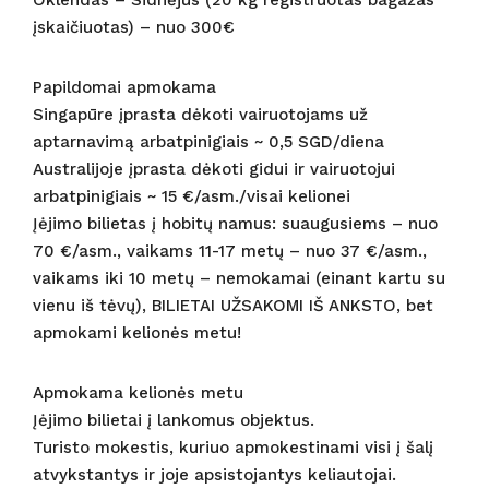
Oklendas – Sidnėjus (20 kg registruotas bagažas
įskaičiuotas) – nuo 300€
Papildomai apmokama
Singapūre įprasta dėkoti vairuotojams už
aptarnavimą arbatpinigiais ~ 0,5 SGD/diena
Australijoje įprasta dėkoti gidui ir vairuotojui
arbatpinigiais ~ 15 €/asm./visai kelionei
Įėjimo bilietas į hobitų namus: suaugusiems – nuo
70 €/asm., vaikams 11-17 metų – nuo 37 €/asm.,
vaikams iki 10 metų – nemokamai (einant kartu su
vienu iš tėvų), BILIETAI UŽSAKOMI IŠ ANKSTO, bet
apmokami kelionės metu!
Apmokama kelionės metu
Įėjimo bilietai į lankomus objektus.
Turisto mokestis, kuriuo apmokestinami visi į šalį
atvykstantys ir joje apsistojantys keliautojai.