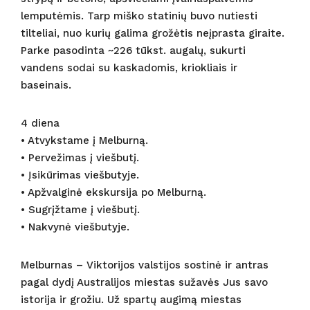
lemputėmis. Tarp miško statinių buvo nutiesti
tilteliai, nuo kurių galima grožėtis neįprasta giraite.
Parke pasodinta ~226 tūkst. augalų, sukurti
vandens sodai su kaskadomis, kriokliais ir
baseinais.
4 diena
• Atvykstame į Melburną.
• Pervežimas į viešbutį.
• Įsikūrimas viešbutyje.
• Apžvalginė ekskursija po Melburną.
• Sugrįžtame į viešbutį.
• Nakvynė viešbutyje.
Melburnas – Viktorijos valstijos sostinė ir antras
pagal dydį Australijos miestas sužavės Jus savo
istorija ir grožiu. Už spartų augimą miestas