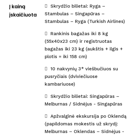
Į kainą
Skrydžio bilietai: Ryga –
Stambulas – Singapūras –
įskaičiuota
Stambulas – Ryga (Turkish Airlines)
Rankinis bagažas iki 8 kg
(55x40x23 cm) ir registruotas
bagažas iki 23 kg (aukštis + ilgis +
plotis = iki 158 cm)
10 nakvynių 3* viešbučiuos su
pusryčiais (dviviečiuose
kambariuose)
Skrydžio bilietai: Singapūras –
Melburnas / Sidnėjus - Singapūras
Apžvalginė ekskursija po Oklendą
(papildomas mokestis už skrydį:
Melburnas – Oklendas – Sidnėjus -