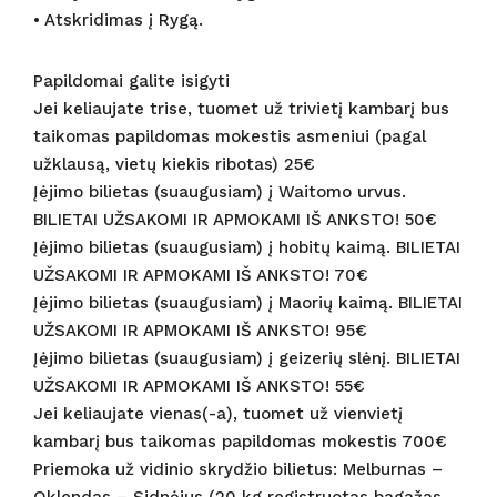
• Atskridimas į Rygą.
Papildomai galite isigyti
Jei keliaujate trise, tuomet už trivietį kambarį bus
taikomas papildomas mokestis asmeniui (pagal
užklausą, vietų kiekis ribotas) 25€
Įėjimo bilietas (suaugusiam) į Waitomo urvus.
BILIETAI UŽSAKOMI IR APMOKAMI IŠ ANKSTO! 50€
Įėjimo bilietas (suaugusiam) į hobitų kaimą. BILIETAI
UŽSAKOMI IR APMOKAMI IŠ ANKSTO! 70€
Įėjimo bilietas (suaugusiam) į Maorių kaimą. BILIETAI
UŽSAKOMI IR APMOKAMI IŠ ANKSTO! 95€
Įėjimo bilietas (suaugusiam) į geizerių slėnį. BILIETAI
UŽSAKOMI IR APMOKAMI IŠ ANKSTO! 55€
Jei keliaujate vienas(-a), tuomet už vienvietį
kambarį bus taikomas papildomas mokestis 700€
Priemoka už vidinio skrydžio bilietus: Melburnas –