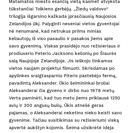
Matamatos miesto esančią vietą kasmet atvyksta
tūkstančiai Tolkieno gerbėjų. „Žiedų valdovo“
trilogija išgarsino kažkada įprasčiausią Naujosios
Zelandijos ūkį. Palyginti neseniai vietos gyventojai
nė nenumanė, kad netrukus priims minias
keliautojų iš viso pasaulio ir pasakos jiems apie
savo gyvenimą. Viskas prasidėjo nuo režisieriaus ir
prodiuserio Peterio Jacksono kelionių po Šiaurės
salą Naujojoje Zelandijoje. Jis ieškojo tinkamos
vietos naujam projektui filmuoti. Skrisdamas po
apylinkes sraigtasparniu Piteris pastebėjo fermą,
pavadintą Aleksander. Ūkio šeimininkai broliai
Aleksanderai čia gyveno ir dirbo nuo 1978 metų.
Verta paminėti, kad tuo metu jiems priklausė 1250
avių ir 300 angusų bulių. Ūkis atnešė geras
pajamas, o Aleksanderai neketino nieko keisti savo
gyvenime. Tačiau susitikimas su režisieriumi viską
apvertė aukštyn kojomis. Šeima užsikrėtė idėja