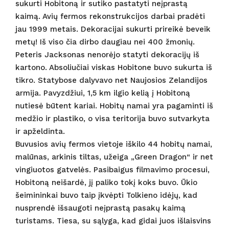
sukurti Hobitoną ir sutiko pastatyti neįprastą
kaimą. Avių fermos rekonstrukcijos darbai pradėti
jau 1999 metais. Dekoracijai sukurti prireikė beveik
metų! Iš viso čia dirbo daugiau nei 400 žmonių.
Peteris Jacksonas nenorėjo statyti dekoracijų iš
kartono. Absoliučiai viskas Hobitone buvo sukurta iš
tikro. Statybose dalyvavo net Naujosios Zelandijos
armija. Pavyzdžiui, 1,5 km ilgio kelią į Hobitoną
nutiesė būtent kariai. Hobitų namai yra pagaminti iš
medžio ir plastiko, o visa teritorija buvo sutvarkyta
ir apželdinta.
Buvusios avių fermos vietoje iškilo 44 hobitų namai,
malūnas, arkinis tiltas, užeiga „Green Dragon“ ir net
vingiuotos gatvelės. Pasibaigus filmavimo procesui,
Hobitoną neišardė, jį paliko tokį koks buvo. Ūkio
šeimininkai buvo taip įkvėpti Tolkieno idėjų, kad
nusprendė išsaugoti neįprastą pasakų kaimą
turistams. Tiesa, su sąlyga, kad gidai juos išlaisvins