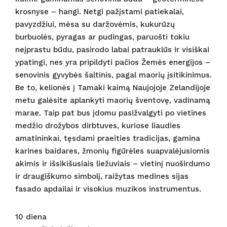
krosnyse – hangi. Netgi pažįstami patiekalai,
pavyzdžiui, mėsa su daržovėmis, kukurūzų
burbuolės, pyragas ar pudingas, paruošti tokiu
neįprastu būdu, pasirodo labai patrauklūs ir visiškai
ypatingi, nes yra pripildyti pačios Žemės energijos –
senovinis gyvybės šaltinis, pagal maorių įsitikinimus.
Be to, kelionės į Tamaki kaimą Naujojoje Zelandijoje
metu galėsite aplankyti maorių šventovę, vadinamą
marae. Taip pat bus įdomu pasižvalgyti po vietines
medžio drožybos dirbtuves, kuriose liaudies
amatininkai, tęsdami praeities tradicijas, gamina
karines baidares, žmonių figūrėles suapvalėjusiomis
akimis ir išsikišusiais liežuviais – vietinį nuoširdumo
ir draugiškumo simbolį, raižytas medines sijas
fasado apdailai ir visokius muzikos instrumentus.
10 diena