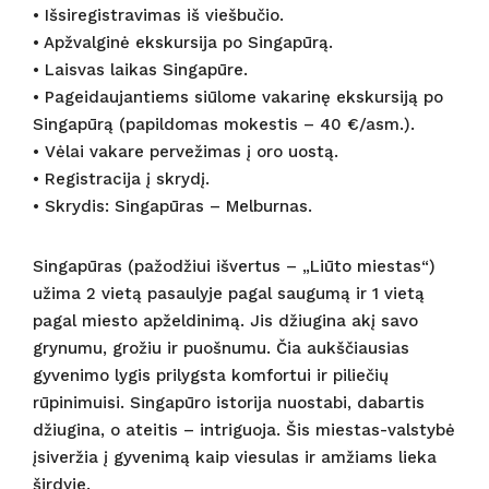
• Išsiregistravimas iš viešbučio.
• Apžvalginė ekskursija po Singapūrą.
• Laisvas laikas Singapūre.
• Pageidaujantiems siūlome vakarinę ekskursiją po
Singapūrą (papildomas mokestis – 40 €/asm.).
• Vėlai vakare pervežimas į oro uostą.
• Registracija į skrydį.
• Skrydis: Singapūras – Melburnas.
Singapūras (pažodžiui išvertus – „Liūto miestas“)
užima 2 vietą pasaulyje pagal saugumą ir 1 vietą
pagal miesto apželdinimą. Jis džiugina akį savo
grynumu, grožiu ir puošnumu. Čia aukščiausias
gyvenimo lygis prilygsta komfortui ir piliečių
rūpinimuisi. Singapūro istorija nuostabi, dabartis
džiugina, o ateitis – intriguoja. Šis miestas-valstybė
įsiveržia į gyvenimą kaip viesulas ir amžiams lieka
širdyje.