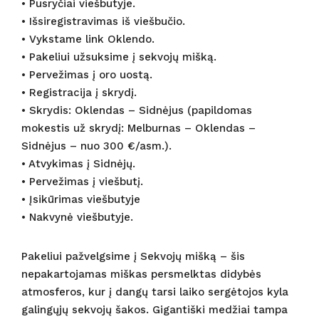
• Pusryčiai viešbutyje.
• Išsiregistravimas iš viešbučio.
• Vykstame link Oklendo.
• Pakeliui užsuksime į sekvojų mišką.
• Pervežimas į oro uostą.
• Registracija į skrydį.
• Skrydis: Oklendas – Sidnėjus (papildomas
mokestis už skrydį: Melburnas – Oklendas –
Sidnėjus – nuo 300 €/asm.).
• Atvykimas į Sidnėjų.
• Pervežimas į viešbutį.
• Įsikūrimas viešbutyje
• Nakvynė viešbutyje.
Pakeliui pažvelgsime į Sekvojų mišką – šis
nepakartojamas miškas persmelktas didybės
atmosferos, kur į dangų tarsi laiko sergėtojos kyla
galingųjų sekvojų šakos. Gigantiški medžiai tampa