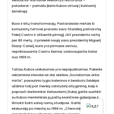
viešbučiai. Namuose veikiantys restoranai –
paladarai – pamažu įkelia Kubos virtuvę į kulinarinį
žemėlapį.
Buvo ir kitų transformacijų. Pastaraisiais metais ši
komunistų tvirtovė prarado savo titanišką patriarchą
Fidelį Castro ir atšventė pirmąjį JAV prezidento vizitą
per 80 metų. Ji prisiekė naują savo prezidentą Miguelį
Diazą-Canelį, kuris yra pirmasis asmuo,
nepriklausantis Castro šeimai, vadovaujantis šaliai
nuo 1959 m.
Tačiau Kubos unikalumas yra nepajudinamas. Pakelės
reklaminiai stendai vis dar skelbia „Socializmas arba
mirtis“, pasaulinio lygio balerinos ir beisbolo žaidėjai
uždirba tokį pat menką valstybinį atlyginimą, kaip ir
paprasti darbininkai. Keliaudami į Kubą galite susitikti
su Kubos menininkais jų pačių esančiose galerijose ir
išmokti šokti salsą namų studijose. Galite leistis į
LT
ekskursiją po miestą su 1956 m. „Chevrolet“ ir išmokti