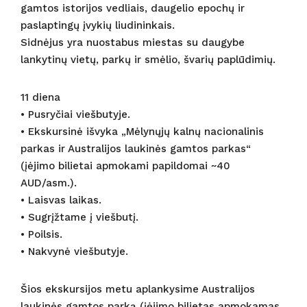
gamtos istorijos vedliais, daugelio epochų ir
paslaptingų įvykių liudininkais.
Sidnėjus yra nuostabus miestas su daugybe
lankytinų vietų, parkų ir smėlio, švarių paplūdimių.
11 diena
• Pusryčiai viešbutyje.
• Ekskursinė išvyka „Mėlynųjų kalnų nacionalinis
parkas ir Australijos laukinės gamtos parkas“
(įėjimo bilietai apmokami papildomai ~40
AUD/asm.).
• Laisvas laikas.
• Sugrįžtame į viešbutį.
• Poilsis.
• Nakvynė viešbutyje.
Šios ekskursijos metu aplankysime Australijos
laukinės gamtos parką (įėjimo bilietas apmokamas