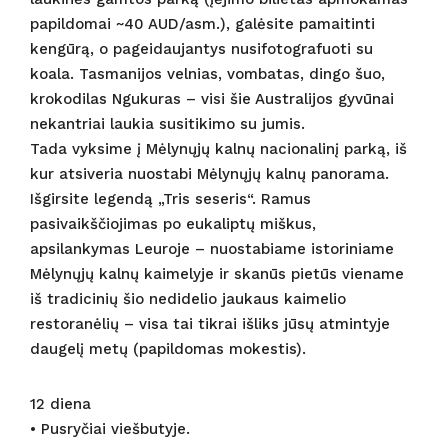
papildomai ~40 AUD/asm.), galėsite pamaitinti
kengūrą, o pageidaujantys nusifotografuoti su
koala. Tasmanijos velnias, vombatas, dingo šuo,
krokodilas Ngukuras – visi šie Australijos gyvūnai
nekantriai laukia susitikimo su jumis.
Tada vyksime į Mėlynųjų kalnų nacionalinį parką, iš
kur atsiveria nuostabi Mėlynųjų kalnų panorama.
Išgirsite legendą „Tris seseris“. Ramus
pasivaikščiojimas po eukaliptų miškus,
apsilankymas Leuroje – nuostabiame istoriniame
Mėlynųjų kalnų kaimelyje ir skanūs pietūs viename
iš tradicinių šio nedidelio jaukaus kaimelio
restoranėlių – visa tai tikrai išliks jūsų atmintyje
daugelį metų (papildomas mokestis).
12 diena
• Pusryčiai viešbutyje.