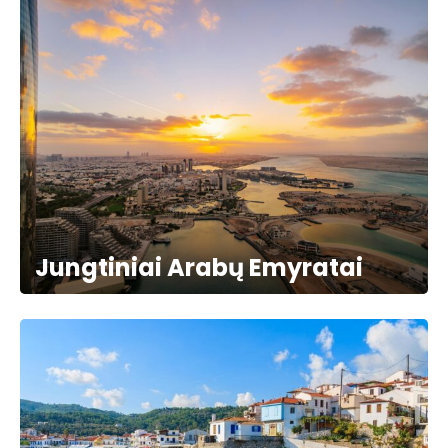
Jungtiniai Arabų Emyratai