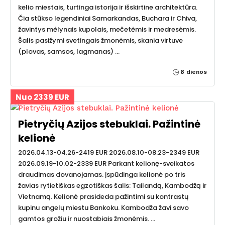
kelio miestais, turtinga istorija ir išskirtine architektūra.
Čia stūkso legendiniai Samarkandas, Buchara ir Chiva,
žavintys mėlynais kupolais, mečetėmis ir medresėmis.
Šalis pasižymi svetingais žmonėmis, skania virtuve
(plovas, samsos, lagmanas) …
8 dienos
Nuo 2339 EUR
Pietryčių Azijos stebuklai. Pažintinė
kelionė
2026.04.13-04.26-2419 EUR 2026.08.10-08.23-2349 EUR
2026.09.19-10.02-2339 EUR Parkant kelionę-sveikatos
draudimas dovanojamas. Įspūdinga kelionė po tris
žavias rytietiškas egzotiškas šalis: Tailandą, Kambodžą ir
Vietnamą. Kelionė prasideda pažintimi su kontrastų
kupinu angelų miestu Bankoku. Kambodža žavi savo
gamtos grožiu ir nuostabiais žmonėmis. …