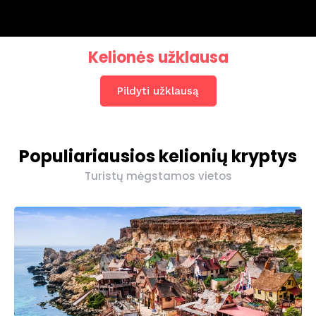
Kelionės užklausa
Pildyti užklausą
Populiariausios kelionių kryptys
Turistų mėgstamos vietos