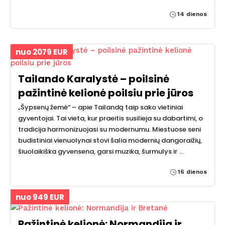
14 dienos
nuo 2079 EUR
Tailando Karalystė – poilsinė
pažintinė kelionė poilsiu prie jūros
„Šypsenų žemė“ – apie Tailandą taip sako vietiniai
gyventojai. Tai vieta, kur praeitis susilieja su dabartimi, o
tradicija harmonizuojasi su modernumu. Miestuose seni
budistiniai vienuolynai stovi šalia modernių dangoraižių,
šiuolaikiška gyvensena, garsi muzika, šurmulys ir …
16 dienos
nuo 949 EUR
Pažintinė kelionė: Normandija ir