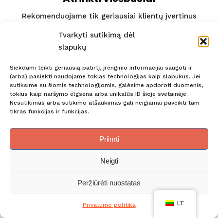
Rekomenduojame tik geriausiai klientų įvertinus
viešbučius
Tvarkyti sutikimą dėl
slapukų
Siekdami teikti geriausią patirtį, įrenginio informacijai saugoti ir
(arba) pasiekti naudojame tokias technologijas kaip slapukus. Jei
sutiksime su šiomis technologijomis, galėsime apdoroti duomenis,
tokius kaip naršymo elgsena arba unikalūs ID šioje svetainėje.
Nesutikimas arba sutikimo atšaukimas gali neigiamai paveikti tam
tikras funkcijas ir funkcijas.
Priimti
Patikimi partneriai
Neigti
Dirbame su daugiametę patirtį turinčiais partneriais.
Peržiūrėti nuostatas
LT
Privatumo politika