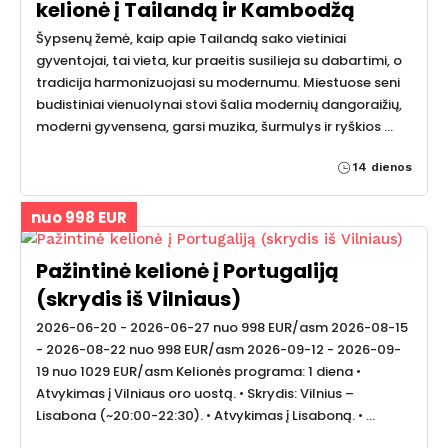
kelionė į Tailandą ir Kambodžą
Šypsenų žemė, kaip apie Tailandą sako vietiniai
gyventojai, tai vieta, kur praeitis susilieja su dabartimi, o
tradicija harmonizuojasi su modernumu. Miestuose seni
budistiniai vienuolynai stovi šalia modernių dangoraižių,
moderni gyvensena, garsi muzika, šurmulys ir ryškios …
14 dienos
nuo 998 EUR
Pažintinė kelionė į Portugaliją
(skrydis iš Vilniaus)
2026-06-20 - 2026-06-27 nuo 998 EUR/asm 2026-08-15
- 2026-08-22 nuo 998 EUR/asm 2026-09-12 - 2026-09-
19 nuo 1029 EUR/asm Kelionės programa: 1 diena •
Atvykimas į Vilniaus oro uostą. • Skrydis: Vilnius –
Lisabona (~20:00-22:30). • Atvykimas į Lisaboną. • …