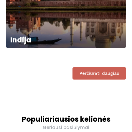
Indija
Peržiūrėti daugiau
Populiariausios kelionės
Geriausi pasiūlymai