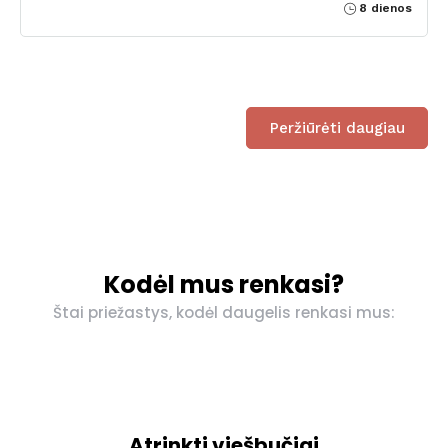
8 dienos
Peržiūrėti daugiau
Kodėl mus renkasi?
Štai priežastys, kodėl daugelis renkasi mus:
Atrinkti viešbučiai