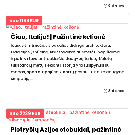
8 dienos
nuo 1199 EUR
Čiao, Italija! | Pažintinė kelionė
Ištisus šimtmečius šios šalies didinga architektūra,
tradicijos, įspūdingi kraštovaizdžiai, smėlėti paplūdimiai
ir puiki virtuve pritraukia čia daugybę turistų. Keletą
tūkstančių metų siekianti istorija yra susipynusi su
mados, sporto ir pajūrio kurortų pasauliu. Italija daugybę
simpatijų …
8 dienos
nuo 2239 EUR
Pietryčių Azijos stebuklai, pažintinė