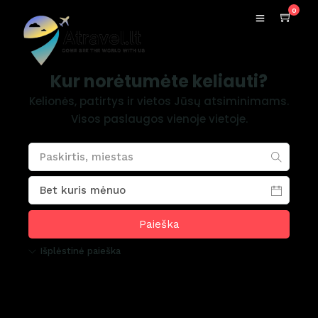
0
Kur norėtumėte keliauti?
Kelionės, patirtys ir vietos Jūsų atsiminimams.
Visos paslaugos vienoje vietoje.
Išplėstinė paieška