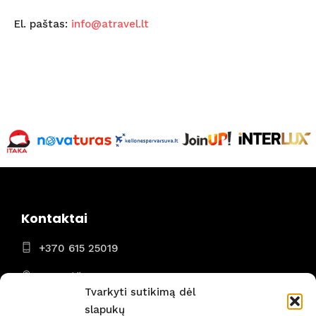
El. paštas:
info@atravel.lt
Kontaktai
+370 615 25019
Panevėžys
Tvarkyti sutikimą dėl
I - VII 8:00 - 22:00
slapukų