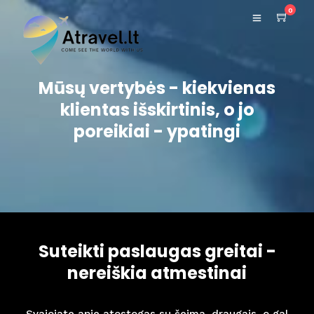
0
Mūsų vertybės - kiekvienas
klientas išskirtinis, o jo
poreikiai - ypatingi
Suteikti paslaugas greitai -
nereiškia atmestinai
Svajojate apie atostogas su šeima, draugais, o gal