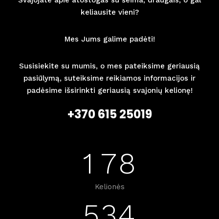
keliausite vieni?
Mes Jums galime padėti!
Susisiekite su mumis, o mes pateiksime geriausią
pasiūlymą, suteiksime reikiamos informacijos ir
padėsime išsirinkti geriausią svajonių kelionę!
+370 615 25019
1
7
8
Kelionės
5
3
4