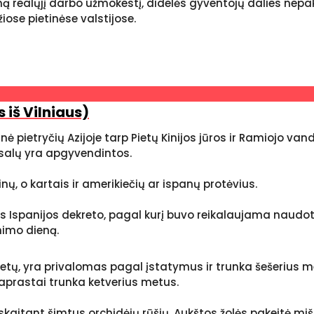
žemą realųjį darbo užmokestį, didelės gyventojų dalies n
se pietinėse valstijose.
s iš Vilniaus)
inė pietryčių Azijoje tarp Pietų Kinijos jūros ir Ramiojo v
 salų yra apgyvendintos.
kinų, o kartais ir amerikiečių ar ispanų protėvius.
iaus Ispanijos dekreto, pagal kurį buvo reikalaujama nau
mimo dieną.
metų, yra privalomas pagal įstatymus ir trunka šešeriu
aprastai trunka ketverius metus.
kaitant šimtus orchidėjų rūšių. Aukštos žolės pakeitė mišk