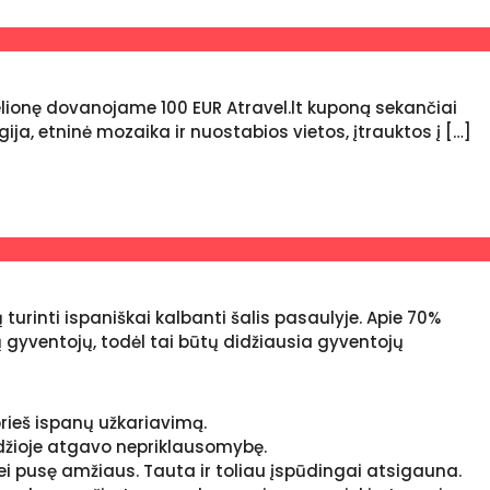
elionę dovanojame 100 EUR Atravel.lt kuponą sekančiai
gija, etninė mozaika ir nuostabios vietos, įtrauktos į […]
urinti ispaniškai kalbanti šalis pasaulyje. Apie 70%
 gyventojų, todėl tai būtų didžiausia gyventojų
 prieš ispanų užkariavimą.
radžioje atgavo nepriklausomybę.
ei pusę amžiaus. Tauta ir toliau įspūdingai atsigauna.