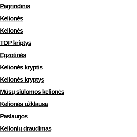
Pagrindinis
Kelionės
Kelionės
TOP kriptys
Egzotinės
Kelionės kryptis
Kelionės kryptys
Mūsų siūlomos kelionės
Kelionės užklausa
Paslaugos
Kelionių draudimas