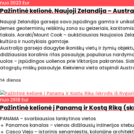
nuo 3023 Eur
Pažintinė kelionė. Naujoji Zelandija – Austr
Naujoji Zelandija garsėja savo įspūdinga gamta ir unikalio
žemės geoterminių reiškinių zona su geizeriais, karštomi
takais. Aoraki/Mount Cook – aukščiausias Naujosios Zelan
kultūra ir nuotykiais gamtoje.
Australija garsėja daugybe ikoniškų vietų ir žymių objektų.
didžiausias koralinis rifas pasaulyje, populiarus nardymo
uolos – įspūdingos uolienos prie Viktorijos pakrantės. Sid
atogrąžų miškų pasaulyje. Kiekviena vieta atspindi Austral
14 dienos
nuo 2818 Eur
Pažintinė kelionė į Panamą ir Kostą Riką (sk
PANAMA – svarbiausios lankytinos vietos
🔹 Panamos kanalas – vienas didžiausių inžinerijos stebu
🔹 Casco Viejo – istorinis senamiestis, kolonijinė architek