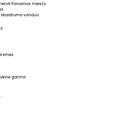
i netoli Panamos miesto
as
olo skaidrumo vanduo
s.
versmės
laukinė gamta
.