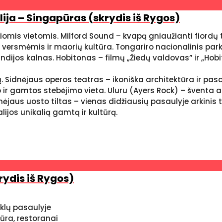
alija – Singapūras (skrydis iš Rygos)
mis vietomis. Milford Sound – kvapą gniaužianti fiordų ter
s versmėmis ir maorių kultūra. Tongariro nacionalinis par
dijos kalnas. Hobitonas – filmų „Žiedų valdovas” ir „Hobi
 Sidnėjaus operos teatras – ikoniška architektūra ir pasaul
 ir gamtos stebėjimo vieta. Uluru (Ayers Rock) – šventa ab
nėjaus uosto tiltas – vienas didžiausių pasaulyje arkinis 
ijos unikalią gamtą ir kultūrą.
rydis iš Rygos)
klų pasaulyje
tūra, restoranai