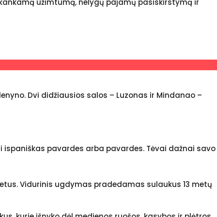
epakankamą užimtumą, nelygų pajamų pasiskirstymą ir
andenyno. Dvi didžiausios salos – Luzonas ir Mindanao –
doti ispaniškas pavardes arba pavardes. Tėvai dažnai savo
s metus. Vidurinis ugdymas pradedamas sulaukus 13 metų
us, kurie išnyko dėl medienos ruošos, kasybos ir plėtros.