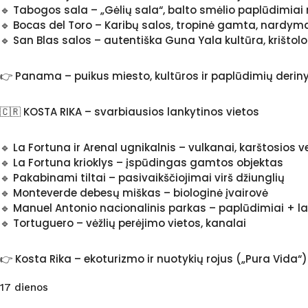
🔹 Tabogos sala – „Gėlių sala“, balto smėlio paplūdimia
🔹 Bocas del Toro – Karibų salos, tropinė gamta, nardym
🔹 San Blas salos – autentiška Guna Yala kultūra, krišt
👉 Panama – puikus miesto, kultūros ir paplūdimių deriny
🇨🇷 KOSTA RIKA – svarbiausios lankytinos vietos
🔹 La Fortuna ir Arenal ugnikalnis – vulkanai, karštosios 
🔹 La Fortuna krioklys – įspūdingas gamtos objektas
🔹 Pakabinami tiltai – pasivaikščiojimai virš džiunglių
🔹 Monteverde debesų miškas – biologinė įvairovė
🔹 Manuel Antonio nacionalinis parkas – paplūdimiai + 
🔹 Tortuguero – vėžlių perėjimo vietos, kanalai
👉 Kosta Rika – ekoturizmo ir nuotykių rojus („Pura Vida“)
17 dienos