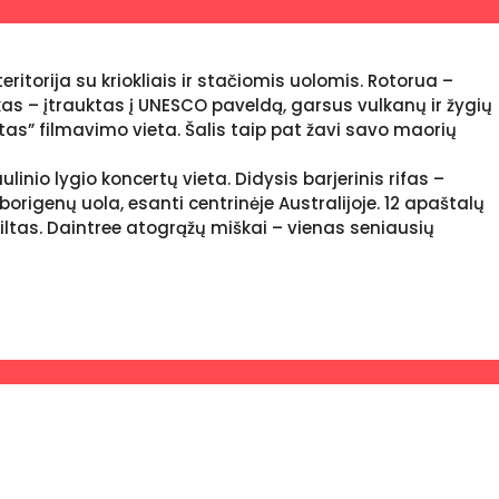
itorija su kriokliais ir stačiomis uolomis. Rotorua –
kas – įtrauktas į UNESCO paveldą, garsus vulkanų ir žygių
tas” filmavimo vieta. Šalis taip pat žavi savo maorių
inio lygio koncertų vieta. Didysis barjerinis rifas –
origenų uola, esanti centrinėje Australijoje. 12 apaštalų
tiltas. Daintree atogrąžų miškai – vienas seniausių