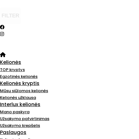
FILTER
Kelionės
TOP kryptys
Egzotinės kelionės
Kelionės kryptis
Mūsų siūlomos kelionės
Kelionės užklausa
Interlux kelionės
Mano paskyra
Užsakymo patvirtinimas
Užsakymo krepšelis
Paslaugos