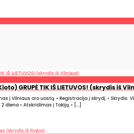
Kioto) GRUPĖ TIK IŠ LIETUVOS! (skrydis iš Vil
į Vilniaus oro uostą. • Registracija į skrydį. • Skrydis: V
 diena • Atskridimas į Tokiją. • […]