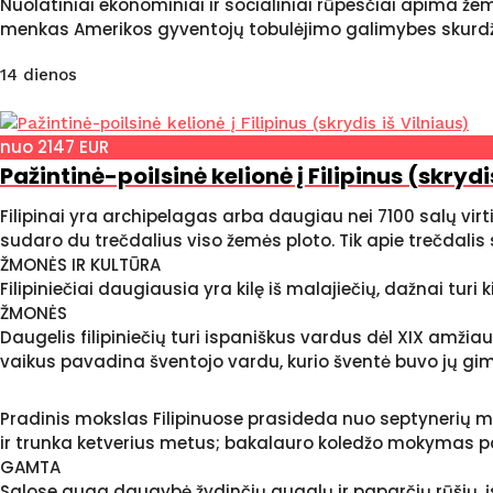
Nuolatiniai ekonominiai ir socialiniai rūpesčiai apima 
menkas Amerikos gyventojų tobulėjimo galimybes skurdžio
14 dienos
nuo 2147 EUR
Pažintinė-poilsinė kelionė į Filipinus (skrydi
Filipinai yra archipelagas arba daugiau nei 7100 salų virt
sudaro du trečdalius viso žemės ploto. Tik apie trečdalis
ŽMONĖS IR KULTŪRA
Filipiniečiai daugiausia yra kilę iš malajiečių, dažnai turi 
ŽMONĖS
Daugelis filipiniečių turi ispaniškus vardus dėl XIX amž
vaikus pavadina šventojo vardu, kurio šventė buvo jų gi
Pradinis mokslas Filipinuose prasideda nuo septynerių 
ir trunka ketverius metus; bakalauro koledžo mokymas p
GAMTA
Salose auga daugybė žydinčių augalų ir paparčių rūšių, įs