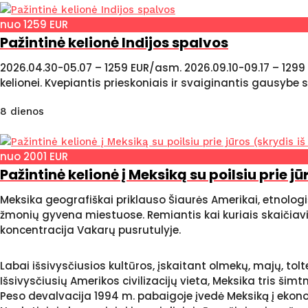
nuo 1259 EUR
Pažintinė kelionė Indijos spalvos
2026.04.30-05.07 – 1259 EUR/asm. 2026.09.10-09.17 – 1299
kelionei. Kvepiantis prieskoniais ir svaiginantis gausybe s
8 dienos
nuo 2001 EUR
Pažintinė kelionė į Meksiką su poilsiu prie j
Meksika geografiškai priklauso Šiaurės Amerikai, etnologi
žmonių gyvena miestuose. Remiantis kai kuriais skaičiavi
koncentracija Vakarų pusrutulyje.
Labai išsivysčiusios kultūros, įskaitant olmekų, majų, tolt
Išsivysčiusių Amerikos civilizacijų vieta, Meksika tris 
Peso devalvacija 1994 m. pabaigoje įvedė Meksiką į ekono