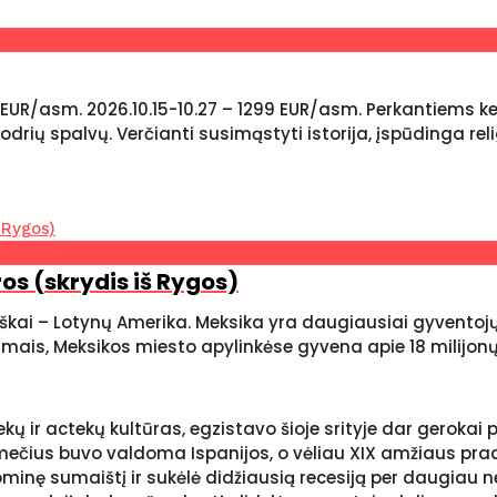
 EUR/asm. 2026.10.15-10.27 – 1299 EUR/asm. Perkantiems k
odrių spalvų. Verčianti susimąstyti istorija, įspūdinga reli
ūros (skrydis iš Rygos)
škai – Lotynų Amerika. Meksika yra daugiausiai gyventojų t
mais, Meksikos miesto apylinkėse gyvena apie 18 milijonų
ekų ir actekų kultūras, egzistavo šioje srityje dar gerokai
šimtmečius buvo valdoma Ispanijos, o vėliau XIX amžiaus p
minę sumaištį ir sukėlė didžiausią recesiją per daugiau n