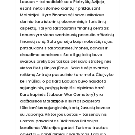
Labuan – tai nedidelė sala Pietryčių Azijoje,
esanti netoli Borneo krantų ir priklausanti
Malaizijai. Ji yra žinoma dėl savo unikalaus
derinio tarp istorinių, ekonominių ir turistinių
aspektų. Tai yra tarptautinis finansų centras:
Labuan yra viena svarbiausių pasaulio ofšorinių
finansų zonų. Sala garsėja kaip mokesčių rojus,
pritraukiantis tarptautines įmones, bankus ir
draudimo bendroves. Sala ilgą laiką buvo
svarbus prekybos taškas dėl savo strateginės
vietos Pietų Kinijos jūroje. Sala turėjo svarbią
reikšmę Antrojo pasaulinio karo metu. Čia įvyko
keli mūšiai, o po karo Labuan buvo naudota
sąjungininkų pajėgų kaip išsilaipinimo bazė.
Karo kapinės (Labuan War Cemetery) yra
didžiausios Malaizijoje ir skirtos pagerbti
tūkstančius sąjungininkų karių, žuvusių kovose
su Japonija. Viktorijos uostas – tai senovinis
uostas, pavadintas Didžiosios Britanijos
karalienės Viktorijos garbei. Turizmo traukos
objektai – paplūdimiai ir nardymas. Labuan