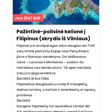
nuo 2147 EUR
Pažintinė-poilsinė kelionė į
Filipinus (skrydis iš Vilniaus)
Filipinai yra archipelagas arba daugiau nei 7100
salų virtinė pietryčių Azijoje tarp Pietų Kinijos
jūros ir Ramiojo vandenyno. Dvi didžiausios
salos – Luzonas ir Mindanao – sudaro du
trečdalius viso žemės ploto. Tik apie trečdalis
salų yra apgyvendintos.
ŽMONĖS IR KULTŪRA
Filipiniečiai daugiausia yra kilę iš malajiečių,
dažnai turi kinų, o kartais ir amerikiečių ar ispanų
protėvius.
ŽMONĖS
Daugelis filipiniečių turi ispaniškus vardus dėl
XIX amžiaus Ispanijos dekreto, pagal kurį buvo