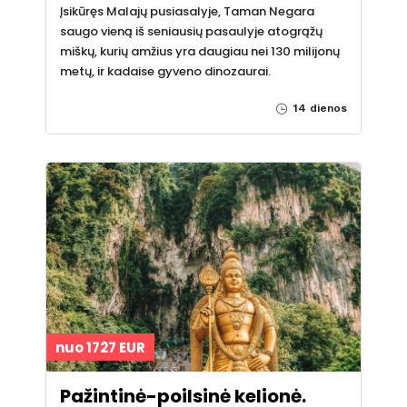
Įsikūręs Malajų pusiasalyje, Taman Negara
saugo vieną iš seniausių pasaulyje atogrąžų
miškų, kurių amžius yra daugiau nei 130 milijonų
metų, ir kadaise gyveno dinozaurai.
14 dienos
nuo 1727 EUR
Pažintinė-poilsinė kelionė.