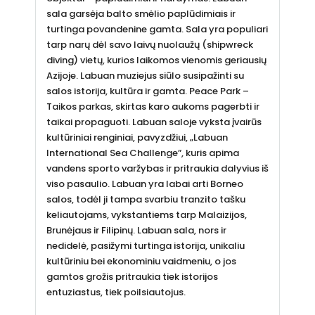
sala garsėja balto smėlio paplūdimiais ir
turtinga povandenine gamta. Sala yra populiari
tarp narų dėl savo laivų nuolaužų (shipwreck
diving) vietų, kurios laikomos vienomis geriausių
Azijoje. Labuan muziejus siūlo susipažinti su
salos istorija, kultūra ir gamta. Peace Park –
Taikos parkas, skirtas karo aukoms pagerbti ir
taikai propaguoti. Labuan saloje vyksta įvairūs
kultūriniai renginiai, pavyzdžiui, „Labuan
International Sea Challenge”, kuris apima
vandens sporto varžybas ir pritraukia dalyvius iš
viso pasaulio. Labuan yra labai arti Borneo
salos, todėl ji tampa svarbiu tranzito tašku
keliautojams, vykstantiems tarp Malaizijos,
Brunėjaus ir Filipinų. Labuan sala, nors ir
nedidelė, pasižymi turtinga istorija, unikaliu
kultūriniu bei ekonominiu vaidmeniu, o jos
gamtos grožis pritraukia tiek istorijos
entuziastus, tiek poilsiautojus.