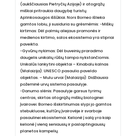
(aukščiausias Pietryčių Azijoje) ir atogrąžų
miškai pritraukia daugybę turistų.
Aplinkosaugos iššūkiai. Nors Borneo išlieka
gamtos lobiu, ji susiduria su grėsmėmis: -Miškų
kirtimas: Dėl palmių aliejaus pramonės ir
medienos kirtimo, salos ekosistema yra stipriai
paveikta.
-Gyvūnų nykimas: Dėl buveinių praradimo
daugelis unikalių rūšių tampa nykstančiomis.
Unikalūs lankytini objektai – Kinabalu kalnas
(Malaizija): UNESCO pasaulio paveldo
objektas. – Mulu urvai (Malaizija): Didžiausia
požeminė urvų sistema pasaulyje.
-Danumo slėnis: Pasaulyje garsus tyrimų
centras, skirtas atogrąžų miškų biologinei
įvairovei. Borneo išskirtinumas slypi jo gamtos
stebukluose, kultūrų įvairovėje ir svarboje
pasaulinei ekosistemai. Kelionė į salą yra kaip
kelionė į vieną seniausių ir paslaptingiausių
planetos kampelių.