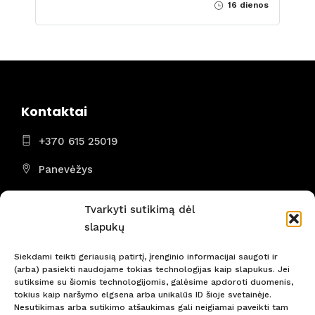
16 dienos
Kontaktai
+370 615 25019
Panevėžys
I - VII 8:00 - 22:00
Tvarkyti sutikimą dėl
slapukų
Siekdami teikti geriausią patirtį, įrenginio informacijai saugoti ir
(arba) pasiekti naudojame tokias technologijas kaip slapukus. Jei
Nepraleiskite svarbiausių naujienų! Būkite pirmi!
sutiksime su šiomis technologijomis, galėsime apdoroti duomenis,
tokius kaip naršymo elgsena arba unikalūs ID šioje svetainėje.
Nesutikimas arba sutikimo atšaukimas gali neigiamai paveikti tam