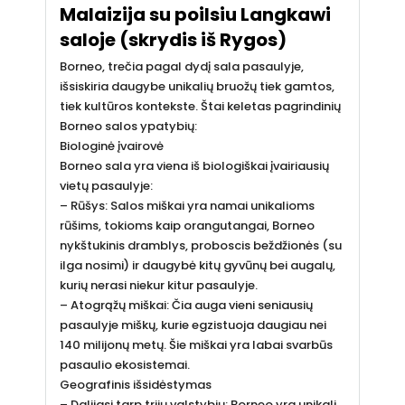
Malaizija su poilsiu Langkawi
saloje (skrydis iš Rygos)
Borneo, trečia pagal dydį sala pasaulyje,
išsiskiria daugybe unikalių bruožų tiek gamtos,
tiek kultūros kontekste. Štai keletas pagrindinių
Borneo salos ypatybių:
Biologinė įvairovė
Borneo sala yra viena iš biologiškai įvairiausių
vietų pasaulyje:
– Rūšys: Salos miškai yra namai unikalioms
rūšims, tokioms kaip orangutangai, Borneo
nykštukinis dramblys, proboscis beždžionės (su
ilga nosimi) ir daugybė kitų gyvūnų bei augalų,
kurių nerasi niekur kitur pasaulyje.
– Atogrąžų miškai: Čia auga vieni seniausių
pasaulyje miškų, kurie egzistuoja daugiau nei
140 milijonų metų. Šie miškai yra labai svarbūs
pasaulio ekosistemai.
Geografinis išsidėstymas
– Dalijasi tarp trijų valstybių: Borneo yra unikali