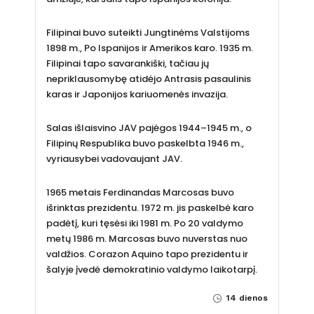
Filipinai buvo suteikti Jungtinėms Valstijoms
1898 m., Po Ispanijos ir Amerikos karo. 1935 m.
Filipinai tapo savarankiški, tačiau jų
nepriklausomybę atidėjo Antrasis pasaulinis
karas ir Japonijos kariuomenės invazija.
Salas išlaisvino JAV pajėgos 1944–1945 m., o
Filipinų Respublika buvo paskelbta 1946 m.,
vyriausybei vadovaujant JAV.
1965 metais Ferdinandas Marcosas buvo
išrinktas prezidentu. 1972 m. jis paskelbė karo
padėtį, kuri tęsėsi iki 1981 m. Po 20 valdymo
metų 1986 m. Marcosas buvo nuverstas nuo
valdžios. Corazon Aquino tapo prezidentu ir
šalyje įvedė demokratinio valdymo laikotarpį.
14 dienos