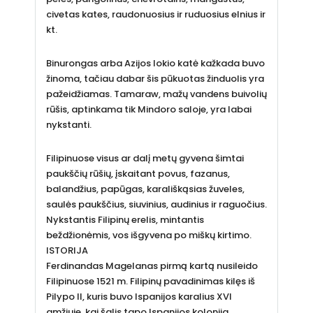
civetas kates, raudonuosius ir ruduosius elnius ir
kt.
Binurongas arba Azijos lokio katė kažkada buvo
žinoma, tačiau dabar šis pūkuotas žinduolis yra
pažeidžiamas. Tamaraw, mažų vandens buivolių
rūšis, aptinkama tik Mindoro saloje, yra labai
nykstanti.
Filipinuose visus ar dalį metų gyvena šimtai
paukščių rūšių, įskaitant povus, fazanus,
balandžius, papūgas, karališkąsias žuveles,
saulės paukščius, siuvinius, audinius ir raguočius.
Nykstantis Filipinų erelis, mintantis
beždžionėmis, vos išgyvena po miškų kirtimo.
ISTORIJA
Ferdinandas Magelanas pirmą kartą nusileido
Filipinuose 1521 m. Filipinų pavadinimas kilęs iš
Pilypo II, kuris buvo Ispanijos karalius XVI
amžiuje, kai šalis tapo Ispanijos kolonija.