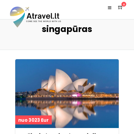
0
singapūras
nuo 3023 Eur