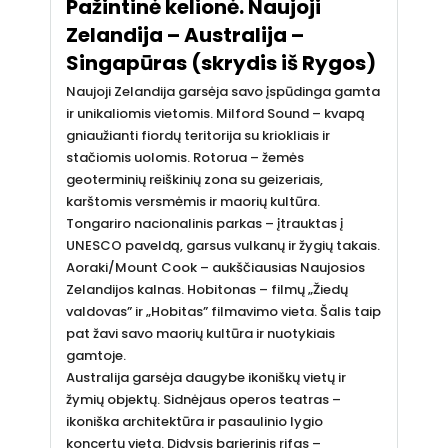
Pažintinė kelionė. Naujoji
Zelandija – Australija –
Singapūras (skrydis iš Rygos)
Naujoji Zelandija garsėja savo įspūdinga gamta
ir unikaliomis vietomis. Milford Sound – kvapą
gniaužianti fiordų teritorija su kriokliais ir
stačiomis uolomis. Rotorua – žemės
geoterminių reiškinių zona su geizeriais,
karštomis versmėmis ir maorių kultūra.
Tongariro nacionalinis parkas – įtrauktas į
UNESCO paveldą, garsus vulkanų ir žygių takais.
Aoraki/Mount Cook – aukščiausias Naujosios
Zelandijos kalnas. Hobitonas – filmų „Žiedų
valdovas” ir „Hobitas” filmavimo vieta. Šalis taip
pat žavi savo maorių kultūra ir nuotykiais
gamtoje.
Australija garsėja daugybe ikoniškų vietų ir
žymių objektų. Sidnėjaus operos teatras –
ikoniška architektūra ir pasaulinio lygio
koncertų vieta. Didysis barjerinis rifas –