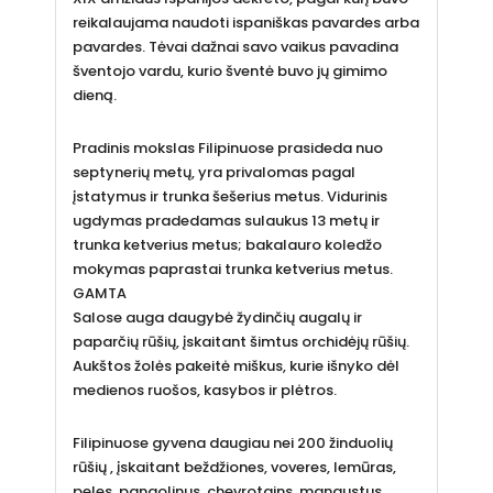
reikalaujama naudoti ispaniškas pavardes arba
pavardes. Tėvai dažnai savo vaikus pavadina
šventojo vardu, kurio šventė buvo jų gimimo
dieną.
Pradinis mokslas Filipinuose prasideda nuo
septynerių metų, yra privalomas pagal
įstatymus ir trunka šešerius metus. Vidurinis
ugdymas pradedamas sulaukus 13 metų ir
trunka ketverius metus; bakalauro koledžo
mokymas paprastai trunka ketverius metus.
GAMTA
Salose auga daugybė žydinčių augalų ir
paparčių rūšių, įskaitant šimtus orchidėjų rūšių.
Aukštos žolės pakeitė miškus, kurie išnyko dėl
medienos ruošos, kasybos ir plėtros.
Filipinuose gyvena daugiau nei 200 žinduolių
rūšių , įskaitant beždžiones, voveres, lemūras,
peles, pangolinus, chevrotains, mangustus,