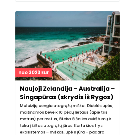
nuo 3023 Eur
Naujoji Zelandija – Australija –
Singapūras (skrydis iš Rygos)
Malaiziją dengia atogrąžų miškai. Didelės upės,
maitinamos beveik 10 pėdų lietaus (apie tris
metrus) per metus, išteka iš šalies aukštumų ir
teka į šiltas atogrąžų jūras. Kartu šios trys
ekosistemos – miškas, upė ir jūra – padaro