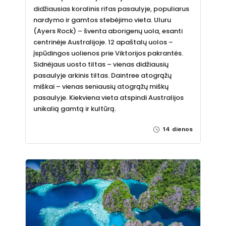
didžiausias koralinis rifas pasaulyje, populiarus
nardymo ir gamtos stebėjimo vieta. Uluru
(Ayers Rock) – šventa aborigenų uola, esanti
centrinėje Australijoje. 12 apaštalų uolos –
įspūdingos uolienos prie Viktorijos pakrantės.
Sidnėjaus uosto tiltas – vienas didžiausių
pasaulyje arkinis tiltas. Daintree atogrąžų
miškai – vienas seniausių atogrąžų miškų
pasaulyje. Kiekviena vieta atspindi Australijos
unikalią gamtą ir kultūrą.
14 dienos