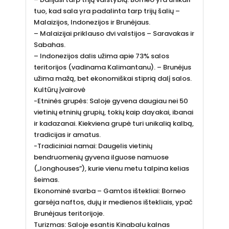
tuo, kad sala yra padalinta tarp trijų šalių –
Malaizijos, Indonezijos ir Brunėjaus.
– Malaizijai priklauso dvi valstijos – Saravakas ir
Sabahas.
– Indonezijos dalis užima apie 73% salos
teritorijos (vadinama Kalimantanu). – Brunėjus
užima mažą, bet ekonomiškai stiprią dalį salos.
Kultūrų įvairovė
-Etninės grupės: Saloje gyvena daugiau nei 50
vietinių etninių grupių, tokių kaip dayakai, ibanai
ir kadazanai. Kiekviena grupė turi unikalią kalbą,
tradicijas ir amatus.
-Tradiciniai namai: Daugelis vietinių
bendruomenių gyvena ilguose namuose
(„longhouses”), kurie vienu metu talpina kelias
šeimas.
Ekonominė svarba – Gamtos ištekliai: Borneo
garsėja naftos, dujų ir medienos ištekliais, ypač
Brunėjaus teritorijoje.
Turizmas: Saloje esantis Kinabalu kalnas