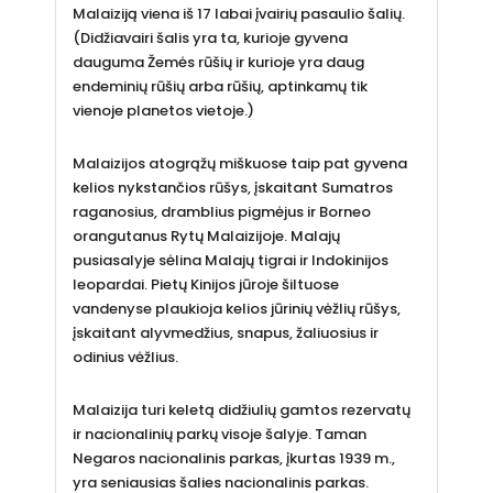
Malaiziją viena iš 17 labai įvairių pasaulio šalių.
(Didžiavairi šalis yra ta, kurioje gyvena
dauguma Žemės rūšių ir kurioje yra daug
endeminių rūšių arba rūšių, aptinkamų tik
vienoje planetos vietoje.)
Malaizijos atogrąžų miškuose taip pat gyvena
kelios nykstančios rūšys, įskaitant Sumatros
raganosius, dramblius pigmėjus ir Borneo
orangutanus Rytų Malaizijoje. Malajų
pusiasalyje sėlina Malajų tigrai ir Indokinijos
leopardai. Pietų Kinijos jūroje šiltuose
vandenyse plaukioja kelios jūrinių vėžlių rūšys,
įskaitant alyvmedžius, snapus, žaliuosius ir
odinius vėžlius.
Malaizija turi keletą didžiulių gamtos rezervatų
ir nacionalinių parkų visoje šalyje. Taman
Negaros nacionalinis parkas, įkurtas 1939 m.,
yra seniausias šalies nacionalinis parkas.