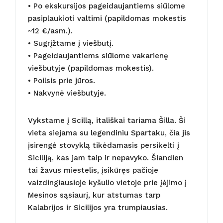
• Po ekskursijos pageidaujantiems siūlome
pasiplaukioti valtimi (papildomas mokestis
~12 €/asm.).
• Sugrįžtame į viešbutį.
• Pageidaujantiems siūlome vakarienę
viešbutyje (papildomas mokestis).
• Poilsis prie jūros.
• Nakvynė viešbutyje.
Vykstame į Scillą, itališkai tariama Šilla. Ši
vieta siejama su legendiniu Spartaku, čia jis
įsirengė stovyklą tikėdamasis persikelti į
Siciliją, kas jam taip ir nepavyko. Šiandien
tai žavus miestelis, įsikūręs pačioje
vaizdingiausioje kyšulio vietoje prie įėjimo į
Mesinos sąsiaurį, kur atstumas tarp
Kalabrijos ir Sicilijos yra trumpiausias.