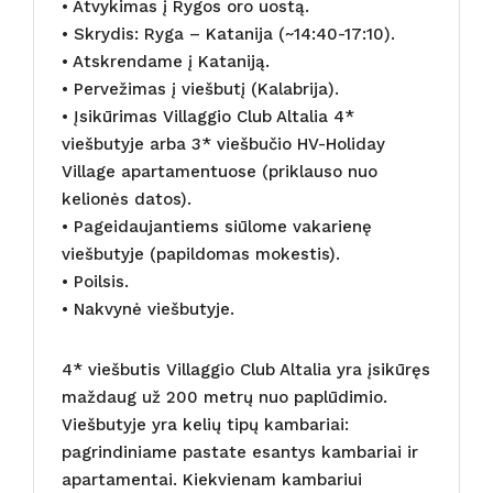
• Atvykimas į Rygos oro uostą.
• Skrydis: Ryga – Katanija (~14:40-17:10).
• Atskrendame į Kataniją.
• Pervežimas į viešbutį (Kalabrija).
• Įsikūrimas Villaggio Club Altalia 4*
viešbutyje arba 3* viešbučio HV-Holiday
Village apartamentuose (priklauso nuo
kelionės datos).
• Pageidaujantiems siūlome vakarienę
viešbutyje (papildomas mokestis).
• Poilsis.
• Nakvynė viešbutyje.
4* viešbutis Villaggio Club Altalia yra įsikūręs
maždaug už 200 metrų nuo paplūdimio.
Viešbutyje yra kelių tipų kambariai:
pagrindiniame pastate esantys kambariai ir
apartamentai. Kiekvienam kambariui