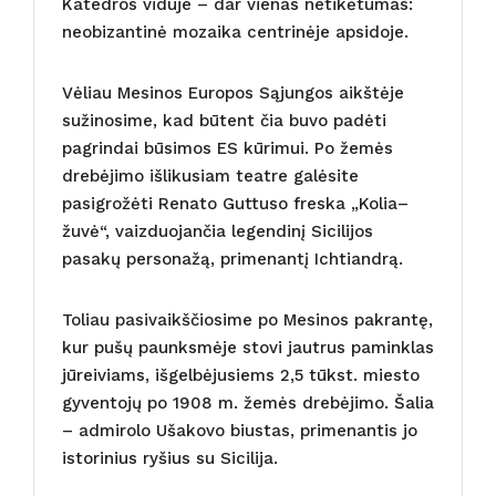
Katedros viduje – dar vienas netikėtumas:
neobizantinė mozaika centrinėje apsidoje.
Vėliau Mesinos Europos Sąjungos aikštėje
sužinosime, kad būtent čia buvo padėti
pagrindai būsimos ES kūrimui. Po žemės
drebėjimo išlikusiam teatre galėsite
pasigrožėti Renato Guttuso freska „Kolia–
žuvė“, vaizduojančia legendinį Sicilijos
pasakų personažą, primenantį Ichtiandrą.
Toliau pasivaikščiosime po Mesinos pakrantę,
kur pušų paunksmėje stovi jautrus paminklas
jūreiviams, išgelbėjusiems 2,5 tūkst. miesto
gyventojų po 1908 m. žemės drebėjimo. Šalia
– admirolo Ušakovo biustas, primenantis jo
istorinius ryšius su Sicilija.