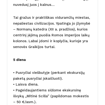
nuvedusį juos į kalnus…
Tai gražus ir praktiškas viduramžių miestas,
nepaliestas civilizacijos. Ypatinga jo įžymybė
– Normanų katedra (XII a. pradžios), kurios
centrinį įėjimą puošia Romos imperijos laikų
kolonos. Labai įdomi ir koplyčia, kurioje yra
senovės Graikijos turtai.
5 diena
• Pusryčiai viešbutyje (perkant ekskursijų
paketą pusryčiai įskaičiuoti).
• Laisva diena.
• Pageidaujantiems siūlome ekskursinę
išvyką „Mitinė Scilla” (papildomas mokestis
– 50 €/asm.).