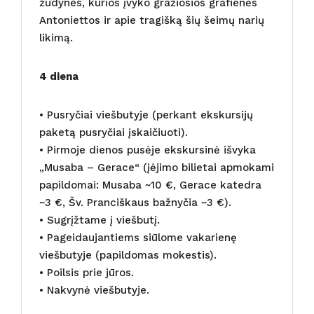
žudynes, kurios įvyko gražiosios grafienės
Antoniettos ir apie tragišką šių šeimų narių
likimą.
4 diena
• Pusryčiai viešbutyje (perkant ekskursijų
paketą pusryčiai įskaičiuoti).
• Pirmoje dienos pusėje ekskursinė išvyka
„Musaba – Gerace“ (įėjimo bilietai apmokami
papildomai: Musaba ~10 €, Gerace katedra
~3 €, Šv. Pranciškaus bažnyčia ~3 €).
• Sugrįžtame į viešbutį.
• Pageidaujantiems siūlome vakarienę
viešbutyje (papildomas mokestis).
• Poilsis prie jūros.
• Nakvynė viešbutyje.