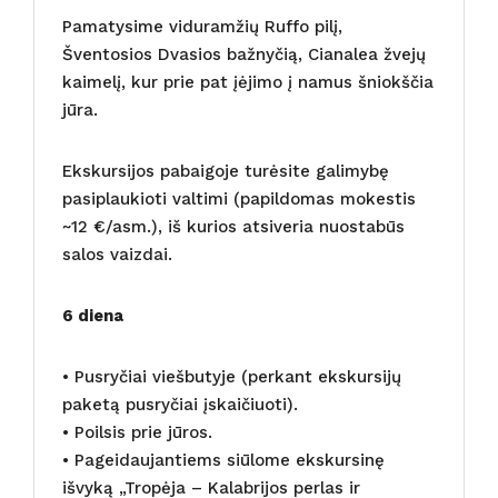
Pamatysime viduramžių Ruffo pilį,
Šventosios Dvasios bažnyčią, Cianalea žvejų
kaimelį, kur prie pat įėjimo į namus šniokščia
jūra.
Ekskursijos pabaigoje turėsite galimybę
pasiplaukioti valtimi (papildomas mokestis
~12 €/asm.), iš kurios atsiveria nuostabūs
salos vaizdai.
6 diena
• Pusryčiai viešbutyje (perkant ekskursijų
paketą pusryčiai įskaičiuoti).
• Poilsis prie jūros.
• Pageidaujantiems siūlome ekskursinę
išvyką „Tropėja – Kalabrijos perlas ir