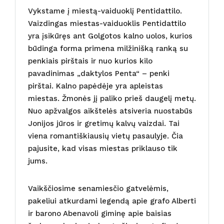
Vykstame į miestą-vaiduoklį Pentidattilo.
Vaizdingas miestas-vaiduoklis Pentidattilo
yra įsikūręs ant Golgotos kalno uolos, kurios
būdinga forma primena milžinišką ranką su
penkiais pirštais ir nuo kurios kilo
pavadinimas „daktylos Penta“ – penki
pirštai. Kalno papėdėje yra apleistas
miestas. Žmonės jį paliko prieš daugelį metų.
Nuo apžvalgos aikštelės atsiveria nuostabūs
Jonijos jūros ir gretimų kalvų vaizdai. Tai
viena romantiškiausių vietų pasaulyje. Čia
pajusite, kad visas miestas priklauso tik
jums.
Vaikščiosime senamiesčio gatvelėmis,
pakeliui atkurdami legendą apie grafo Alberti
ir barono Abenavoli giminę apie baisias