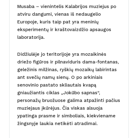
Musaba – vienintelis Kalabrijos muziejus po
atviru dangumi, vienas iš nedaugelio
Europoje, kuris taip pat yra meninių
eksperimentų ir kraštovaizdžio apsaugos
laboratorija.
Didžiulėje jo teritorijoje yra mozaikinės
driežo figūros ir pilnaviduris dama-fontanas,
geležinis milžinas, ryškių mozaikų labirintas
ant svečių namų sienų. O po arkiniais
senovinio pastato skliautais kvapą
gniaužiantis ciklas „Jokūbo sapnas“,
personažų bruožuose galima atpažinti pačius
muziejaus įkūrėjus. Čia viskas alsuoja
ypatinga prasme ir simboliais, kiekviename
žingsnyje laukia netikėti atradimai.