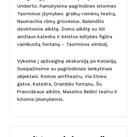
Umberto. Pamatysime pagrindines istorines
Taorminos įžymybes: graikų-romėnų teatrą,
Naumachia rūmų griuvėsius, Balandžio
devintosios aikštę, Domo aikštę su XIII
amžiaus katedra ir keistos būtybės figūra
vainikuotą fontaną – Taorminos simbolį.
Vyksime į apžvalginę ekskursiją po Kataniją.
Susipažinsime su pagrindiniais lankytinais
objektais: Romos amfiteatru, Via Etnea
gatve, Katedra, Dramblio fontanu, Šv.
Pranciškaus aikšte, Massimo Bellini teatru ir
kitomis įdomybėmis.