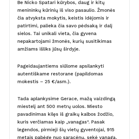
Be Nicko Spatari kūrybos, daug ir kitų
menininkų kūrinių iš viso pasaulio. Žmonės
čia atvyksta mokytis, keistis idėjomis ir
patirtimi, palieka čia savo pėdsaką ir dalį
sielos. Tai unikali vieta, čia gyvena
nepakartojami žmonės, kurių susitikimas
amžiams išliks jūsų širdyje.
Pageidaujantiems siūlome apsilankyti
autentiškame restorane (papildomas
mokestis – 25 €/asm.).
Tada aplankysime Gerace, mažą vaizdingą
miestelį ant 500 metrų uolos. Miesto
pavadinimas kilęs iš graikų kalbos žodžio,
kuris verčiamas kaip „vanagas“. Pasak
legendos, pirmieji šių vietų gyventojai, 915
metais pabėgę nuo saracėnų, sekė vanagą,