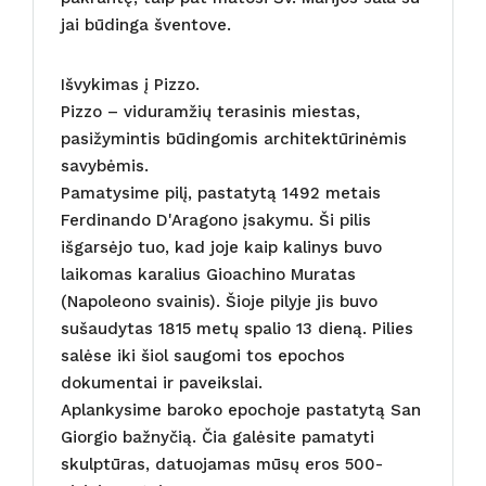
jai būdinga šventove.
Išvykimas į Pizzo.
Pizzo – viduramžių terasinis miestas,
pasižymintis būdingomis architektūrinėmis
savybėmis.
Pamatysime pilį, pastatytą 1492 metais
Ferdinando D'Aragono įsakymu. Ši pilis
išgarsėjo tuo, kad joje kaip kalinys buvo
laikomas karalius Gioachino Muratas
(Napoleono svainis). Šioje pilyje jis buvo
sušaudytas 1815 metų spalio 13 dieną. Pilies
salėse iki šiol saugomi tos epochos
dokumentai ir paveikslai.
Aplankysime baroko epochoje pastatytą San
Giorgio bažnyčią. Čia galėsite pamatyti
skulptūras, datuojamas mūsų eros 500-