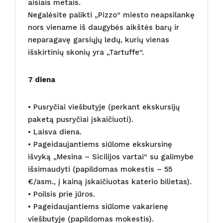
aisiais metais.
Negalėsite palikti „Pizzo“ miesto neapsilankę
nors viename iš daugybės aikštės barų ir
neparagavę garsiųjų ledų, kurių vienas
išskirtinių skonių yra „Tartuffe“.
7 diena
• Pusryčiai viešbutyje (perkant ekskursijų
paketą pusryčiai įskaičiuoti).
• Laisva diena.
• Pageidaujantiems siūlome ekskursinę
išvyką „Mesina – Sicilijos vartai“ su galimybe
išsimaudyti (papildomas mokestis – 55
€/asm., į kainą įskaičiuotas katerio bilietas).
• Poilsis prie jūros.
• Pageidaujantiems siūlome vakarienę
viešbutyje (papildomas mokestis).