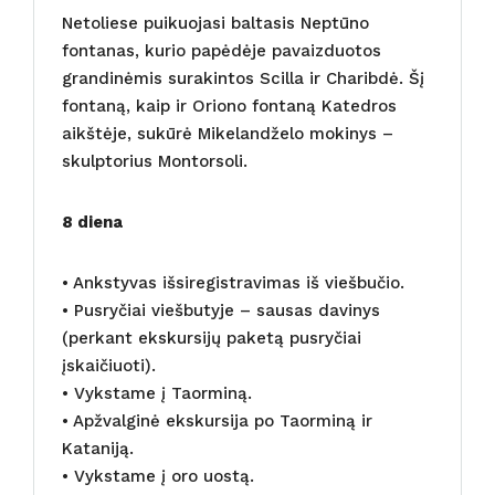
Netoliese puikuojasi baltasis Neptūno
fontanas, kurio papėdėje pavaizduotos
grandinėmis surakintos Scilla ir Charibdė. Šį
fontaną, kaip ir Oriono fontaną Katedros
aikštėje, sukūrė Mikelandželo mokinys –
skulptorius Montorsoli.
8 diena
• Ankstyvas išsiregistravimas iš viešbučio.
• Pusryčiai viešbutyje – sausas davinys
(perkant ekskursijų paketą pusryčiai
įskaičiuoti).
• Vykstame į Taorminą.
• Apžvalginė ekskursija po Taorminą ir
Kataniją.
• Vykstame į oro uostą.