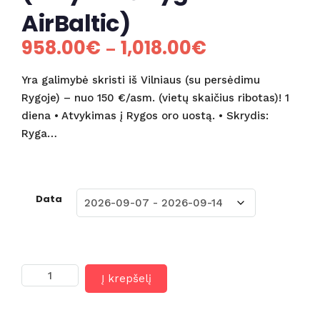
AirBaltic)
958.00
€
1,018.00
€
Price
–
range:
Yra galimybė skristi iš Vilniaus (su persėdimu
958.00€
Rygoje) – nuo 150 €/asm. (vietų skaičius ribotas)! 1
diena • Atvykimas į Rygos oro uostą. • Skrydis:
through
Ryga…
1,018.00€
Data
produkto
Į krepšelį
kiekis:
Sicilija
-