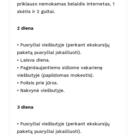
priklauso nemokamas belaidis internetas, 1
skėtis ir 2 gultai.
2 diena
• Pusryčiai viešbutyje (perkant ekskursijų
paketą pusryčiai įskaičiuoti).
• Laisva diena.
• Pageidaujantiems siūlome vakarienę
viešbutyje (papildomas mokestis).
• Poilsis prie jūros.
• Nakvynė viešbutyje.
3 diena
• Pusryčiai viešbutyje (perkant ekskursijų
paketą pusryčiai įskaičiuoti).