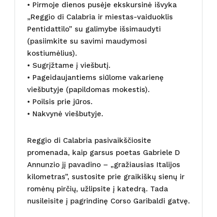
• Pirmoje dienos pusėje ekskursinė išvyka
„Reggio di Calabria ir miestas-vaiduoklis
Pentidattilo” su galimybe išsimaudyti
(pasiimkite su savimi maudymosi
kostiumėlius).
• Sugrįžtame į viešbutį.
• Pageidaujantiems siūlome vakarienę
viešbutyje (papildomas mokestis).
• Poilsis prie jūros.
• Nakvynė viešbutyje.
Reggio di Calabria pasivaikščiosite
promenada, kaip garsus poetas Gabriele D
Annunzio jį pavadino – „gražiausias Italijos
kilometras”, sustosite prie graikiškų sienų ir
romėnų pirčių, užlipsite į katedrą. Tada
nusileisite į pagrindinę Corso Garibaldi gatvę.