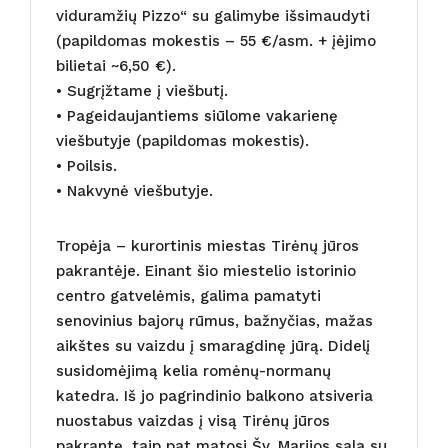
viduramžių Pizzo“ su galimybe išsimaudyti
(papildomas mokestis – 55 €/asm. + įėjimo
bilietai ~6,50 €).
• Sugrįžtame į viešbutį.
• Pageidaujantiems siūlome vakarienę
viešbutyje (papildomas mokestis).
• Poilsis.
• Nakvynė viešbutyje.
Tropėja – kurortinis miestas Tirėnų jūros
pakrantėje. Einant šio miestelio istorinio
centro gatvelėmis, galima pamatyti
senovinius bajorų rūmus, bažnyčias, mažas
aikštes su vaizdu į smaragdinę jūrą. Didelį
susidomėjimą kelia romėnų-normanų
katedra. Iš jo pagrindinio balkono atsiveria
nuostabus vaizdas į visą Tirėnų jūros
pakrantę, taip pat matosi Šv. Marijos sala su