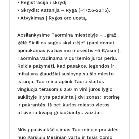
• Registracija į skrydį.
• Skrydis: Katanija – Ryga (~17:55-22:15).
• Atvykimas į Rygos oro uostą.
Apsilankysime Taormina miestelyje – „graži
gėlė Sicilijos sagos skylutėje“ (papildomai
apmokamas įvažiavimo mokestis ~5 €/asm.).
Taormina vadinama Viduržemio jūros perlu.
Reikia pažymėti, kad pasakos, legendos ir
mitai yra glaudžiai susipynę su šio miesto
istorija. Taormina aplink Tauro šlaitus
vingiuoja terasomis 250 m virš jūros lygio
aukštyje ir yra padalinta į dvi zonas: istorinę
ir pakrantės. Iš bet kurios miesto vietos
atsiveria kvapą gniaužiantys vaizdai.
Mūsų pasivaikščiojimas Taorminoje prasidės
nuo garsiųjų Mesinian vartų ir tęsis Corso