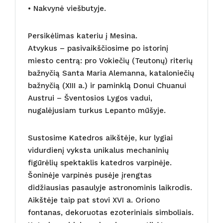
• Nakvynė viešbutyje.
Persikėlimas kateriu į Mesina.
Atvykus – pasivaikščiosime po istorinį
miesto centrą: pro Vokiečių (Teutonų) riterių
bažnyčią Santa Maria Alemanna, kataloniečių
bažnyčią (XIII a.) ir paminklą Donui Chuanui
Austrui – Šventosios Lygos vadui,
nugalėjusiam turkus Lepanto mūšyje.
Sustosime Katedros aikštėje, kur lygiai
vidurdienį vyksta unikalus mechaninių
figūrėlių spektaklis katedros varpinėje.
Šoninėje varpinės pusėje įrengtas
didžiausias pasaulyje astronominis laikrodis.
Aikštėje taip pat stovi XVI a. Oriono
fontanas, dekoruotas ezoteriniais simboliais.