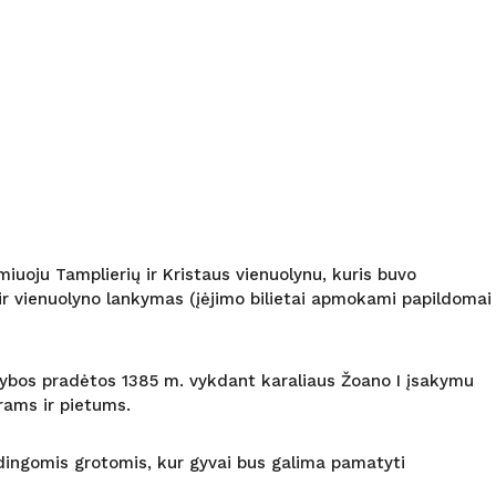
miuoju Tamplierių ir Kristaus vienuolynu, kuris buvo
 ir vienuolyno lankymas (įėjimo bilietai apmokami papildomai
tybos pradėtos 1385 m. vykdant karaliaus Žoano I įsakymu
yrams ir pietums.
pūdingomis grotomis, kur gyvai bus galima pamatyti