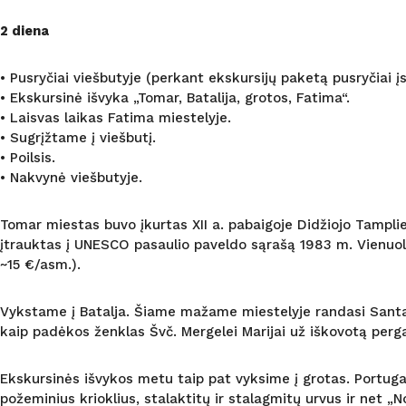
2 diena
• Pusryčiai viešbutyje (perkant ekskursijų paketą pusryčiai įs
• Ekskursinė išvyka „Tomar, Batalija, grotos, Fatima“.
• Laisvas laikas Fatima miestelyje.
• Sugrįžtame į viešbutį.
• Poilsis.
• Nakvynė viešbutyje.
Tomar miestas buvo įkurtas XII a. pabaigoje Didžiojo Tamplier
įtrauktas į UNESCO pasaulio paveldo sąrašą 1983 m. Vienuoly
~15 €/asm.).
Vykstame į Batalja. Šiame mažame miestelyje randasi Santa
kaip padėkos ženklas Švč. Mergelei Marijai už iškovotą perga
Ekskursinės išvykos metu taip pat vyksime į grotas. Portugali
požeminius krioklius, stalaktitų ir stalagmitų urvus ir net 