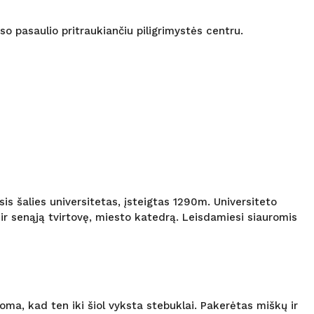
iso pasaulio pritraukiančiu piligrimystės centru.
is šalies universitetas, įsteigtas 1290m. Universiteto
r senąją tvirtovę, miesto katedrą. Leisdamiesi siauromis
oma, kad ten iki šiol vyksta stebuklai. Pakerėtas miškų ir