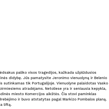
pėdsakus paliko visos tragedijos, kažkada užplūdusios
tinės didybę. Jūs pamatysite Jeronimo vienuolyną ir Belenio
ris sutinkamas tik Portugalijoje. Vienuolyne palaidotas Vasko
 pirmiesiems atradėjams. Netoliese yra ir seniausia kepykla,
rindinės miesto Komercijos aikštės. Čia stovi paminklas
 drebėjimo ir buvo atstatytas pagal Markizo Pombalos planą.
 liftą.