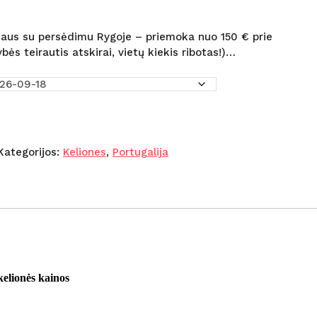
:
00€
lniaus su persėdimu Rygoje – priemoka nuo 150 € prie
gh
bės teirautis atskirai, vietų kiekis ribotas!)…
.00€
Kategorijos:
Keliones
,
Portugalija
kelionės kainos