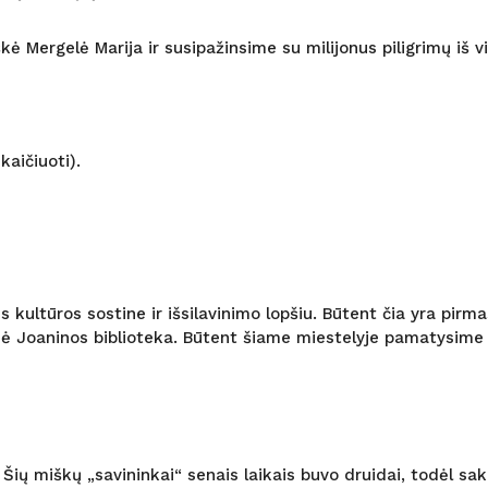
kė Mergelė Marija ir susipažinsime su milijonus piligrimų iš v
kaičiuoti).
ultūros sostine ir išsilavinimo lopšiu. Būtent čia yra pirmas
ė Joaninos biblioteka. Būtent šiame miestelyje pamatysime i
ių miškų „savininkai“ senais laikais buvo druidai, todėl sak