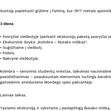
Sustoję papietauti grįšime į Fatimą, kur 1917 metais apsireiš
3 diena
• Pusryčiai viešbutyje (perkant ekskursijų paketą pusryčiai įs
• Ekskursinė išvyka „Koimbra – Busako miškas“.
• Sugrįžtame į viešbutį.
• Poilsis.
• Nakvynė viešbutyje.
Koimbra – senovinis studentų miestas, laikomas nacionalinės k
pasididžiavimas – paauksuotais elementais turtinga barokin
gatvelėmis atsidursime Mondego upės pakrantėje.
Laisvas laikas.
Tęsiame ekskursiją ir vykstame į paslaptingą Busako mišką. Š