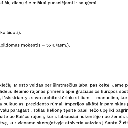
ki šių dienų šie miškai puoselėjami ir saugomi.
kaičiuoti).
apildomas mokestis – 55 €/asm.).
kiečių. Miesto veidas per šimtmečius labai pasikeitė. Jame 
idelis Belenio rajonas primena apie gražiausios Europos sos
 išsiskiriantys savo architektūriniu stiliumi – manuelino, ku
a puikuojasi prezidento rūmai, Imperijos aikštė ir paminklas
rivalu paragauti. Toliau kelionę tęsite palei Težo upę iki pag
osite po Baišos rajoną, kuris labiausiai nukentėjo nuo žemės
atvę, kur viename skersgatvyje atsiveria vaizdas į Santa Žušta