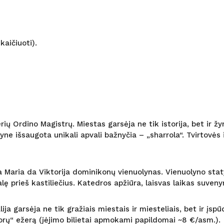
kaičiuoti).
ių Ordino Magistrų. Miestas garsėja ne tik istorija, bet ir žy
ne išsaugota unikali apvali bažnyčia – „sharrola“. Tvirtovės
 Maria da Viktorija dominikonų vienuolynas. Vienuolyno sta
lę prieš kastiliečius. Katedros apžiūra, laisvas laikas suven
ja garsėja ne tik gražiais miestais ir miesteliais, bet ir įs
„Norų“ ežerą (įėjimo bilietai apmokami papildomai ~8 €/asm.).