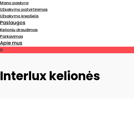
Mano paskyra
Užsakymo patvirtinimas
Užsakymo krepšelis
Paslaugos
Kelionių draudimas
Parkavimas
Apie mus
0
Interlux kelionės