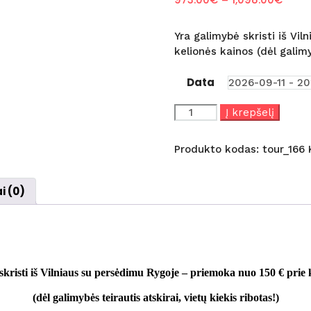
range
973.
Yra galimybė skristi iš Vi
throu
kelionės kainos (dėl galimy
1,098
Data
produkto
Į krepšelį
kiekis:
Portugalija
Produkto kodas:
tour_166
(skrydis
iš
Rygos
i (0)
į
Porto
su
AirBaltic)
kristi iš Vilniaus su persėdimu Rygoje – priemoka nuo 150 € prie 
(dėl galimybės teirautis atskirai, vietų kiekis ribotas!)