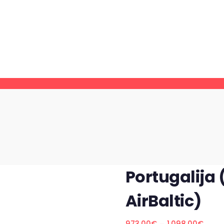
Portugalija 
AirBaltic)
973.00
€
1,098.00
€
Price
–