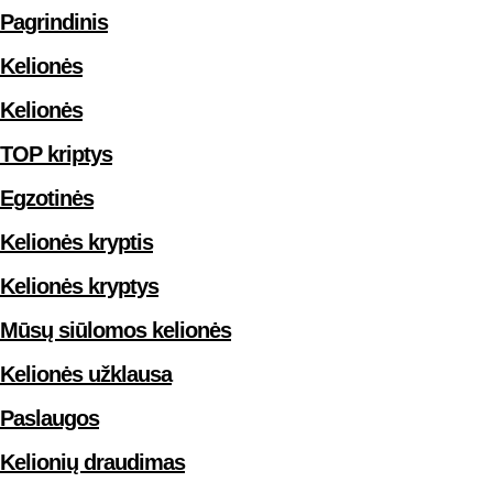
Pagrindinis
Kelionės
Kelionės
TOP kriptys
Egzotinės
Kelionės kryptis
Kelionės kryptys
Mūsų siūlomos kelionės
Kelionės užklausa
Paslaugos
Kelionių draudimas