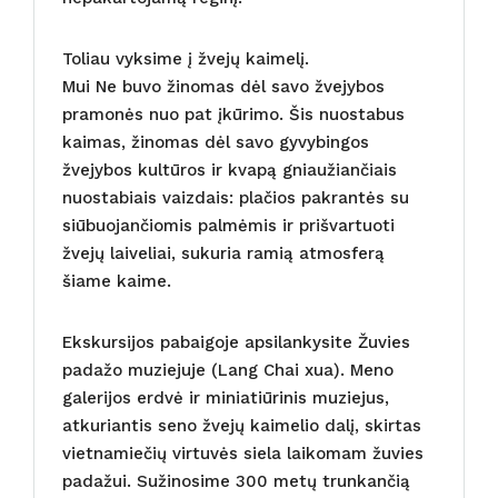
Toliau vyksime į žvejų kaimelį.
Mui Ne buvo žinomas dėl savo žvejybos
pramonės nuo pat įkūrimo. Šis nuostabus
kaimas, žinomas dėl savo gyvybingos
žvejybos kultūros ir kvapą gniaužiančiais
nuostabiais vaizdais: plačios pakrantės su
siūbuojančiomis palmėmis ir prišvartuoti
žvejų laiveliai, sukuria ramią atmosferą
šiame kaime.
Ekskursijos pabaigoje apsilankysite Žuvies
padažo muziejuje (Lang Chai xua). Meno
galerijos erdvė ir miniatiūrinis muziejus,
atkuriantis seno žvejų kaimelio dalį, skirtas
vietnamiečių virtuvės siela laikomam žuvies
padažui. Sužinosime 300 metų trunkančią