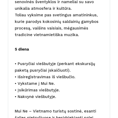
senovinės šventyklos ir nameliai su savo
unikalia atmosfera ir kultūra.
Toliau vyksime pas svetingus amatininkus,
kurie parodys kokosinių saldainių gamybos
procesą, vaišins vaisiais, mėgausimės
tradicine vietnamietiška muzika.
5 diena
• Pusryčiai viešbutyje (perkant ekskursijų
paketą pusryčiai įskaičiuoti).
• Išsiregistravimas iš viešbučio.
• Vykstame į Mui Ne.
• Įsikūrimas viešbutyje.
• Nakvynė viešbutyje.
Mui Ne – Vietnamo turistų sostinė, esanti
šalies pietryčiuose ir besidriekianti palei