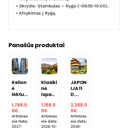
• Skrydis: Stambulas – Ryga (~06:55-10:00).
• Atvykimas į Rygą.
Panašūs produktai
Kelion
Klasiki
JAPON
ė
nė
IJA 11
lėktuv
Ispanij
D.
u į
a 9 d.
(skryd
1,798.0
1,158.0
2,388.0
JUNG
(skryd
is iš
0
€
0
€
0
€
TINĖS
is iš
Rygos
Artimiau
Artimiau
Artimiau
AMERI
Rygos
)
sia data:
sia data:
sia data:
KOS
su
2027-
2026-10-
2026-