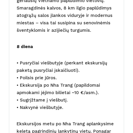
geriausių Vietnamo paplūdimio vietovių.
Smaragdinės kalvos, 8 km ilgio paplūdimys
atogrąžų salos įlankos viduryje ir modernus
miestas – visa tai susipina su senovinėmis
šventyklomis ir azijiečių turgumis.
8 diena
• Pusryčiai viešbutyje (perkant ekskursijų
paketą pusryčiai įskaičiuoti).
• Poilsis prie jūros.
• Ekskursija po Nha Trang (papildomai
apmokami įėjimo bilietai ~10 €/asm.).
• Sugrįžtame į viešbutį.
• Nakvynė viešbutyje.
Ekskursijos metu po Nha Trang aplankysime
keletą pagrindinių lankytinų vietų. Ponagar