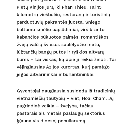
Pietų Kinijos jūrą iki Phan Thieu. Tai 15
kilometrų viešbučių, restoranų ir turistinių
parduotuvių pakrantės juosta. Sniego
baltumo smėlio paplūdimiai, virš kranto
kabančios pūkuotos palmės, romantiškos
žvejų valčių šviesos saulėlydžio metu,
lūžtančių bangų putos ir ryškios aitvarų
burės – tai viskas, ką apie jį reikia žinoti. Tai
vėjingiausias Azijos kurortas, kurį pamėgo
jėgos aitvarininkai ir burlentininkai.
Gyventojai daugiausia susideda iš tradicinių
vietnamiečių tautybių – viet, Hoai Cham. Jų
pagrindinė veikla – žvejyba, tačiau
pastaraisiais metais paslaugų sektorius
įgauna vis didesnį populiarumą.