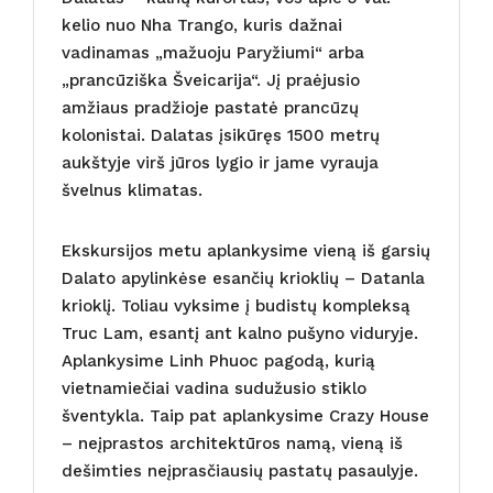
kelio nuo Nha Trango, kuris dažnai
vadinamas „mažuoju Paryžiumi“ arba
„prancūziška Šveicarija“. Jį praėjusio
amžiaus pradžioje pastatė prancūzų
kolonistai. Dalatas įsikūręs 1500 metrų
aukštyje virš jūros lygio ir jame vyrauja
švelnus klimatas.
Ekskursijos metu aplankysime vieną iš garsių
Dalato apylinkėse esančių krioklių – Datanla
krioklį. Toliau vyksime į budistų kompleksą
Truc Lam, esantį ant kalno pušyno viduryje.
Aplankysime Linh Phuoc pagodą, kurią
vietnamiečiai vadina sudužusio stiklo
šventykla. Taip pat aplankysime Crazy House
– neįprastos architektūros namą, vieną iš
dešimties neįprasčiausių pastatų pasaulyje.