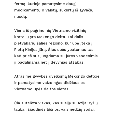
fermą, kurioje pamatysime daug
medikamentų ir vaistų, sukurtų iš gyvačių
nuodų.
Viena iš pagrindinių Vietnamo vizitinių
kortelių yra Mekongo delta. Tai dalis
pietvakarių šalies regiono, kur upė įteka į
Pietų Kinijos jūrą. Šios upės ypatumas tas,
kad prieš susijungdama su jūros vandenimis
ji padalinama net į devynias atšakas.
Atrasime gyvybės dvelksmą Mekongo deltoje
ir pamatysime vaizdingas didžiausios
Vietnamo upės deltos vietas.
Čia sutelkta viskas, kas susiję su Azija: ryžių
laukai, šiaudinės lūšnos, vaismedžių sodai,