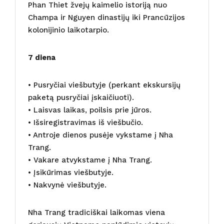
Phan Thiet žvejų kaimelio istoriją nuo
Champa ir Nguyen dinastijų iki Prancūzijos
kolonijinio laikotarpio.
7 diena
• Pusryčiai viešbutyje (perkant ekskursijų
paketą pusryčiai įskaičiuoti).
• Laisvas laikas, poilsis prie jūros.
• Išsiregistravimas iš viešbučio.
• Antroje dienos pusėje vykstame į Nha
Trang.
• Vakare atvykstame į Nha Trang.
• Įsikūrimas viešbutyje.
• Nakvynė viešbutyje.
Nha Trang tradiciškai laikomas viena