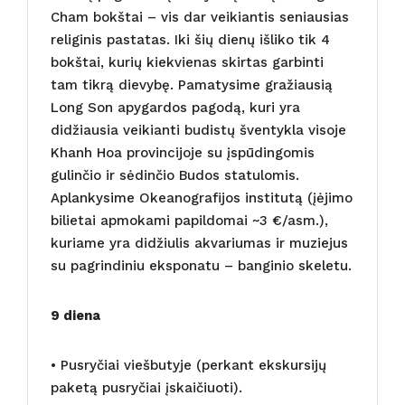
Cham bokštai – vis dar veikiantis seniausias
religinis pastatas. Iki šių dienų išliko tik 4
bokštai, kurių kiekvienas skirtas garbinti
tam tikrą dievybę. Pamatysime gražiausią
Long Son apygardos pagodą, kuri yra
didžiausia veikianti budistų šventykla visoje
Khanh Hoa provincijoje su įspūdingomis
gulinčio ir sėdinčio Budos statulomis.
Aplankysime Okeanografijos institutą (įėjimo
bilietai apmokami papildomai ~3 €/asm.),
kuriame yra didžiulis akvariumas ir muziejus
su pagrindiniu eksponatu – banginio skeletu.
9 diena
• Pusryčiai viešbutyje (perkant ekskursijų
paketą pusryčiai įskaičiuoti).