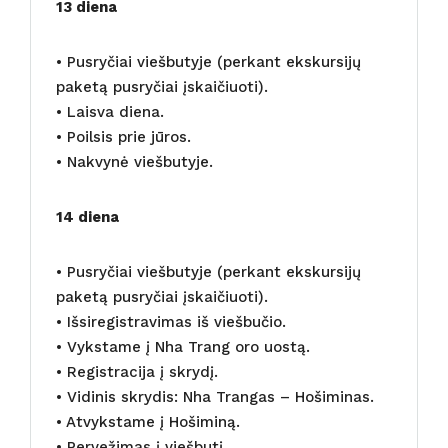
13 diena
• Pusryčiai viešbutyje (perkant ekskursijų
paketą pusryčiai įskaičiuoti).
• Laisva diena.
• Poilsis prie jūros.
• Nakvynė viešbutyje.
14 diena
• Pusryčiai viešbutyje (perkant ekskursijų
paketą pusryčiai įskaičiuoti).
• Išsiregistravimas iš viešbučio.
• Vykstame į Nha Trang oro uostą.
• Registracija į skrydį.
• Vidinis skrydis: Nha Trangas – Hošiminas.
• Atvykstame į Hošiminą.
• Pervežimas į viešbutį.