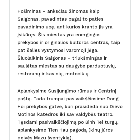
Hošiminas – anksčiau žinomas kaip
Saigonas, pavadintas pagal to paties
pavadinimo upę, ant kurios kranto jis yra
įsikūręs. Šis miestas yra energingos
prekybos ir originalios kultūros centras, taip
pat šalies vystymosi varomoji jėga.
Šiuolaikinis Saigonas – triukšmingas ir
saulėtas miestas su daugybe parduotuvių,
restoranų ir kavinių, motociklų.
Aplankysime Susijungimo rūmus ir Centrinį
paštą. Tada trumpai pasivaikščiosime Dong
Hoi prekybos gatve, kuri prasideda nuo Dievo
Motinos katedros iki savivaldybės teatro.
Tęsdami pasivaikščiojimą po Binh Tei turgų,
aplankysime Tien Hau pagodą (kinų jūros
deivės Mazu šventyklą).