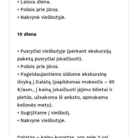
• Laisva diena.
• Poilsis prie jūros.
• Nakvynė viešbutyje.
10 diena
• Pusryčiai viešbutyje (perkant ekskursijų
paketą pusryčiai įskaičiuoti).
• Poilsis prie jūros.
• Pageidaujantiems siūlome ekskursinę
išvyką į Dalatą (papildomas mokestis – 65
€/asm., į kainą įskaičiuoti įėjimo bilietai ir
pietūs, užsakoma iš anksto, apmokama
kelionės metu).
• Sugrįžtame į viešbutį.
• Nakvynė viešbutyje.
Dalatas – kalnų kurortas, vos apie 3 val.