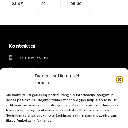
VALST
AirBal
03-07
20
08-30
IJAS
tic)
(skryd
is iš
Rygos
)
Kontaktai
+370 615 25019
Panevėžys
Tvarkyti sutikimą dėl
I - VII 8:00 - 22:00
slapukų
Siekdami teikti geriausią patirtį, įrenginio informacijai saugoti ir
(arba) pasiekti naudojame tokias technologijas kaip slapukus. Jei
sutiksime su šiomis technologijomis, galėsime apdoroti duomenis,
tokius kaip naršymo elgsena arba unikalūs ID šioje svetainėje.
Nepraleiskite svarbiausių naujienų! Būkite pirmi!
Nesutikimas arba sutikimo atšaukimas gali neigiamai paveikti tam
tikras funkcijas ir funkcijas.