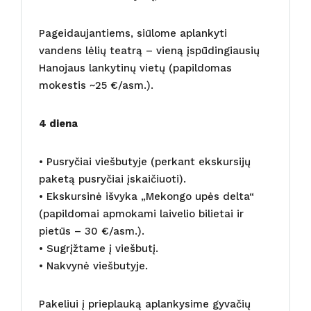
Pageidaujantiems, siūlome aplankyti
vandens lėlių teatrą – vieną įspūdingiausių
Hanojaus lankytinų vietų (papildomas
mokestis ~25 €/asm.).
4 diena
• Pusryčiai viešbutyje (perkant ekskursijų
paketą pusryčiai įskaičiuoti).
• Ekskursinė išvyka „Mekongo upės delta“
(papildomai apmokami laivelio bilietai ir
pietūs – 30 €/asm.).
• Sugrįžtame į viešbutį.
• Nakvynė viešbutyje.
Pakeliui į prieplauką aplankysime gyvačių