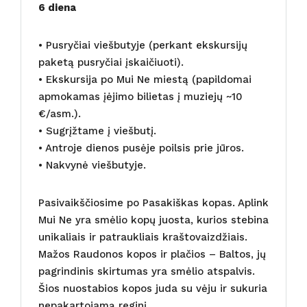
6 diena
• Pusryčiai viešbutyje (perkant ekskursijų
paketą pusryčiai įskaičiuoti).
• Ekskursija po Mui Ne miestą (papildomai
apmokamas įėjimo bilietas į muziejų ~10
€/asm.).
• Sugrįžtame į viešbutį.
• Antroje dienos pusėje poilsis prie jūros.
• Nakvynė viešbutyje.
Pasivaikščiosime po Pasakiškas kopas. Aplink
Mui Ne yra smėlio kopų juosta, kurios stebina
unikaliais ir patraukliais kraštovaizdžiais.
Mažos Raudonos kopos ir plačios – Baltos, jų
pagrindinis skirtumas yra smėlio atspalvis.
Šios nuostabios kopos juda su vėju ir sukuria
nepakartojamą reginį.