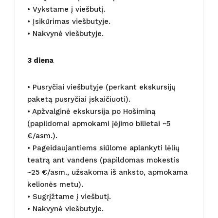
• Vykstame į viešbutį.
• Įsikūrimas viešbutyje.
• Nakvynė viešbutyje.
3 diena
• Pusryčiai viešbutyje (perkant ekskursijų
paketą pusryčiai įskaičiuoti).
• Apžvalginė ekskursija po Hošiminą
(papildomai apmokami įėjimo bilietai ~5
€/asm.).
• Pageidaujantiems siūlome aplankyti lėlių
teatrą ant vandens (papildomas mokestis
~25 €/asm., užsakoma iš anksto, apmokama
kelionės metu).
• Sugrįžtame į viešbutį.
• Nakvynė viešbutyje.