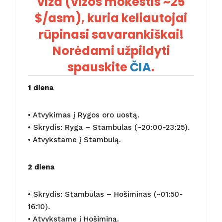
viza (vizos mokestis ~25
$/asm), kuria keliautojai
rūpinasi savarankiškai!
Norėdami užpildyti
spauskite
ČIA
.
1 diena
• Atvykimas į Rygos oro uostą.
• Skrydis: Ryga – Stambulas (~20:00-23:25).
• Atvykstame į Stambulą.
2 diena
• Skrydis: Stambulas – Hošiminas (~01:50-
16:10).
• Atvykstame į Hošiminą.