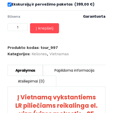
Ekskursijų ir pervežimo paketas
(399,00 €)
Garantuota
Būsena
produkto
Į krepšelį
kiekis:
Pietų
Vietnamas
su
Produkto kodas:
tour_997
poilsiu
Kategorijos:
Keliones
,
Vietnamas
prie
jūros
16
dienų
(skrydis
iš
Rygos)
Į Vietnamą vykstantiems
LR piliečiams reikalinga el.