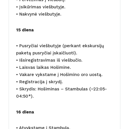
• Įsikūrimas viešbutyje.
• Nakvynė viešbutyje.
15 diena
• Pusryčiai viešbutyje (perkant ekskursijų
paketą pusryčiai įskaičiuoti).
• Išsiregistravimas iš viešbučio.
• Laisvas laikas Hošimine.
• Vakare vykstame į Hošimino oro uostą.
• Registracija į skrydį.
• Skrydis: Hošiminas – Stambulas (~22:05-
04:50*).
16 diena
• Atvykstame į Stambulą.