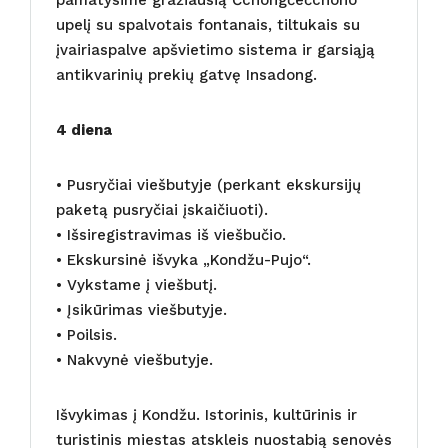
upelį su spalvotais fontanais, tiltukais su
įvairiaspalve apšvietimo sistema ir garsiąją
antikvarinių prekių gatvę Insadong.
4 diena
• Pusryčiai viešbutyje (perkant ekskursijų
paketą pusryčiai įskaičiuoti).
• Išsiregistravimas iš viešbučio.
• Ekskursinė išvyka „Kondžu-Pujo“.
• Vykstame į viešbutį.
• Įsikūrimas viešbutyje.
• Poilsis.
• Nakvynė viešbutyje.
Išvykimas į Kondžu. Istorinis, kultūrinis ir
turistinis miestas atskleis nuostabią senovės