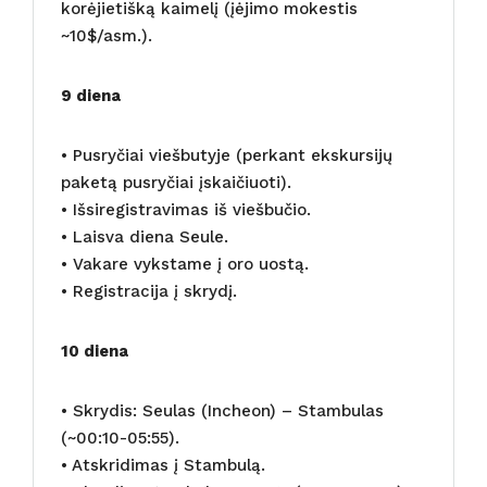
korėjietišką kaimelį (įėjimo mokestis
~10$/asm.).
9 diena
• Pusryčiai viešbutyje (perkant ekskursijų
paketą pusryčiai įskaičiuoti).
• Išsiregistravimas iš viešbučio.
• Laisva diena Seule.
• Vakare vykstame į oro uostą.
• Registracija į skrydį.
10 diena
• Skrydis: Seulas (Incheon) – Stambulas
(~00:10-05:55).
• Atskridimas į Stambulą.