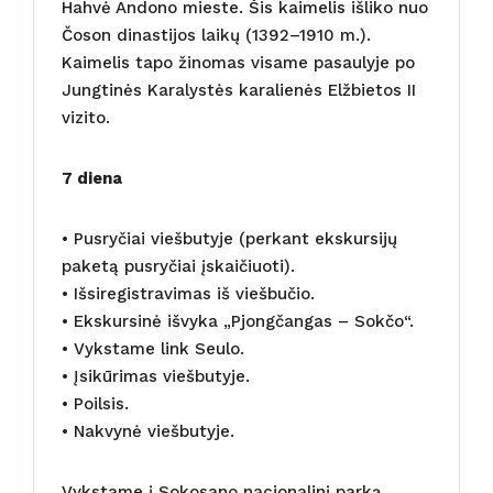
Hahvė Andono mieste. Šis kaimelis išliko nuo
Čoson dinastijos laikų (1392–1910 m.).
Kaimelis tapo žinomas visame pasaulyje po
Jungtinės Karalystės karalienės Elžbietos II
vizito.
7 diena
• Pusryčiai viešbutyje (perkant ekskursijų
paketą pusryčiai įskaičiuoti).
• Išsiregistravimas iš viešbučio.
• Ekskursinė išvyka „Pjongčangas – Sokčo“.
• Vykstame link Seulo.
• Įsikūrimas viešbutyje.
• Poilsis.
• Nakvynė viešbutyje.
Vykstame į Sokosano nacionalinį parką