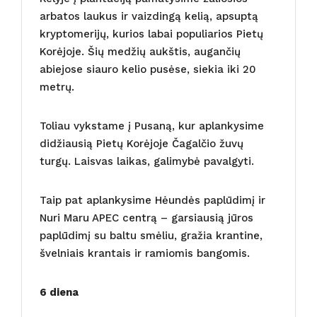
arbatos laukus ir vaizdingą kelią, apsuptą
kryptomerijų, kurios labai populiarios Pietų
Korėjoje. Šių medžių aukštis, augančių
abiejose siauro kelio pusėse, siekia iki 20
metrų.
Toliau vykstame į Pusaną, kur aplankysime
didžiausią Pietų Korėjoje Čagalčio žuvų
turgų. Laisvas laikas, galimybė pavalgyti.
Taip pat aplankysime Hėundės paplūdimį ir
Nuri Maru APEC centrą – garsiausią jūros
paplūdimį su baltu smėliu, gražia krantine,
švelniais krantais ir ramiomis bangomis.
6 diena