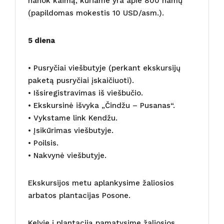
hanok kaimą, kuriame yra apie 800 namų
(papildomas mokestis 10 USD/asm.).
5 diena
• Pusryčiai viešbutyje (perkant ekskursijų
paketą pusryčiai įskaičiuoti).
• Išsiregistravimas iš viešbučio.
• Ekskursinė išvyka „Čindžu – Pusanas“.
• Vykstame link Kendžu.
• Įsikūrimas viešbutyje.
• Poilsis.
• Nakvynė viešbutyje.
Ekskursijos metu aplankysime žaliosios
arbatos plantacijas Posone.
Kelyje į plantaciją pamatysime žaliosios