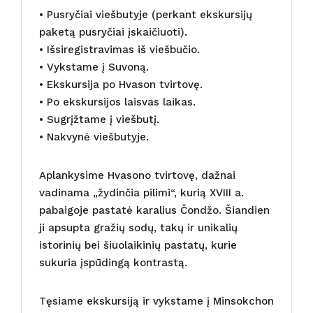
• Pusryčiai viešbutyje (perkant ekskursijų
paketą pusryčiai įskaičiuoti).
• Išsiregistravimas iš viešbučio.
• Vykstame į Suvoną.
• Ekskursija po Hvason tvirtovę.
• Po ekskursijos laisvas laikas.
• Sugrįžtame į viešbutį.
• Nakvynė viešbutyje.
Aplankysime Hvasono tvirtovę, dažnai
vadinama „žydinčia pilimi“, kurią XVIII a.
pabaigoje pastatė karalius Čondžo. Šiandien
ji apsupta gražių sodų, takų ir unikalių
istorinių bei šiuolaikinių pastatų, kurie
sukuria įspūdingą kontrastą.
Tęsiame ekskursiją ir vykstame į Minsokchon