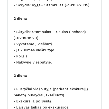
• Skrydis: Ryga– Stambulas (~19:00-23:15).
2 diena
• Skrydis: Stambulas – Seulas (Incheon)
(~02:15-18:20).
• Vykstame į viešbutį.
• Įsikūrimas viešbutyje.
• Poilsis.
• Nakvynė viešbutyje.
3 diena
• Pusryčiai viešbutyje (perkant ekskursijų
paketą pusryčiai įskaičiuoti).
• Ekskursija po Seulą.
• Laisvas laikas po ekskursijos.