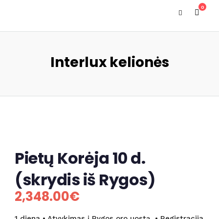
0
Interlux kelionės
Pietų Korėja 10 d.
(skrydis iš Rygos)
2,348.00
€
1 diena • Atvykimas į Rygos oro uostą. • Registracija