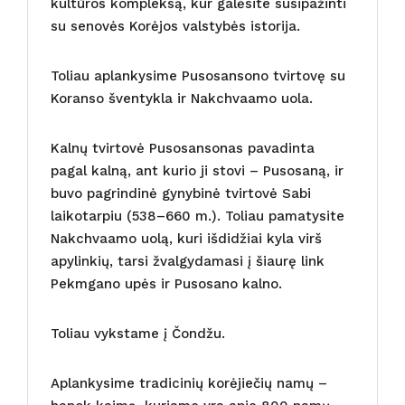
kultūros kompleksą, kur galėsite susipažinti
su senovės Korėjos valstybės istorija.
Toliau aplankysime Pusosansono tvirtovę su
Koranso šventykla ir Nakchvaamo uola.
Kalnų tvirtovė Pusosansonas pavadinta
pagal kalną, ant kurio ji stovi – Pusosaną, ir
buvo pagrindinė gynybinė tvirtovė Sabi
laikotarpiu (538–660 m.). Toliau pamatysite
Nakchvaamo uolą, kuri išdidžiai kyla virš
apylinkių, tarsi žvalgydamasi į šiaurę link
Pekmgano upės ir Pusosano kalno.
Toliau vykstame į Čondžu.
Aplankysime tradicinių korėjiečių namų –