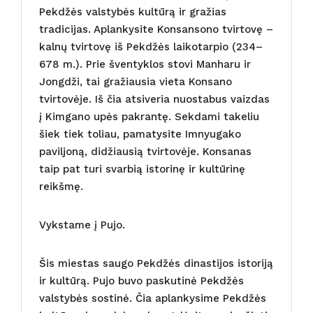
Pekdžės valstybės kultūrą ir gražias
tradicijas. Aplankysite Konsansono tvirtovę –
kalnų tvirtovę iš Pekdžės laikotarpio (234–
678 m.). Prie šventyklos stovi Manharu ir
Jongdži, tai gražiausia vieta Konsano
tvirtovėje. Iš čia atsiveria nuostabus vaizdas
į Kimgano upės pakrantę. Sekdami takeliu
šiek tiek toliau, pamatysite Imnyugako
paviljoną, didžiausią tvirtovėje. Konsanas
taip pat turi svarbią istorinę ir kultūrinę
reikšmę.
Vykstame į Pujo.
Šis miestas saugo Pekdžės dinastijos istoriją
ir kultūrą. Pujo buvo paskutinė Pekdžės
valstybės sostinė. Čia aplankysime Pekdžės