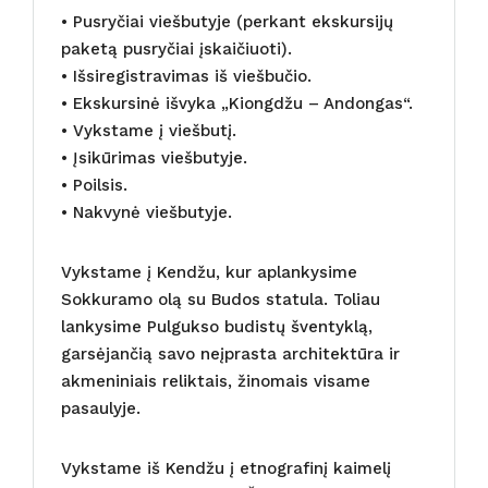
• Pusryčiai viešbutyje (perkant ekskursijų
paketą pusryčiai įskaičiuoti).
• Išsiregistravimas iš viešbučio.
• Ekskursinė išvyka „Kiongdžu – Andongas“.
• Vykstame į viešbutį.
• Įsikūrimas viešbutyje.
• Poilsis.
• Nakvynė viešbutyje.
Vykstame į Kendžu, kur aplankysime
Sokkuramo olą su Budos statula. Toliau
lankysime Pulgukso budistų šventyklą,
garsėjančią savo neįprasta architektūra ir
akmeniniais reliktais, žinomais visame
pasaulyje.
Vykstame iš Kendžu į etnografinį kaimelį