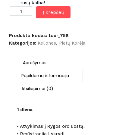
rusų kalba!
produkto
Į krepšelį
kiekis:
Pietų
Korėja
10
Produkto kodas:
tour_758
d.
Kategorijos:
Keliones
,
Pietų Korėja
(skrydis
iš
Rygos)
1 diena
• Atvykimas į Rygos oro uostą.
• Registracija į skrydį.