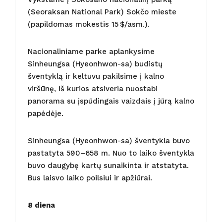
(Seoraksan National Park) Sokčo mieste
(papildomas mokestis 15 $/asm.).
Nacionaliniame parke aplankysime
Sinheungsa (Hyeonhwon-sa) budistų
šventyklą ir keltuvu pakilsime į kalno
viršūnę, iš kurios atsiveria nuostabi
panorama su įspūdingais vaizdais į jūrą kalno
papėdėje.
Sinheungsa (Hyeonhwon-sa) šventykla buvo
pastatyta 590–658 m. Nuo to laiko šventykla
buvo daugybę kartų sunaikinta ir atstatyta.
Bus laisvo laiko poilsiui ir apžiūrai.
8 diena