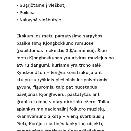
• Sugrįžtame į viešbutį.
• Poilsis.
• Nakvynė viešbutyje.
Ekskursijos metu pamatysime sargybos
pasikeitimą Kjongbokkuno rūmuose
(papildomas mokestis 3 $/asmeniui). Šiuo
metu Kjongbokkunas yra atviras muziejus po
atviru dangumi, kuriame yra trono salė
Kyndžondžon – lengva konstrukcija ant
stulpų su ryškiais piešiniais ir spalvotomis
gyvūnų figūromis, taip pat nuostabus
paviljonas Kjonghweru, pastatytas ant
granito kolonų vidury dirbtinio ežero. Toliau
aplankysime nacionalinį folkloro muziejų,
Kvanhvamuno aikštę – vieną svarbiausių
Pietų Korėjos sostinės lankytinų objektų,
pamatysime gražiausią Čchongčečchono