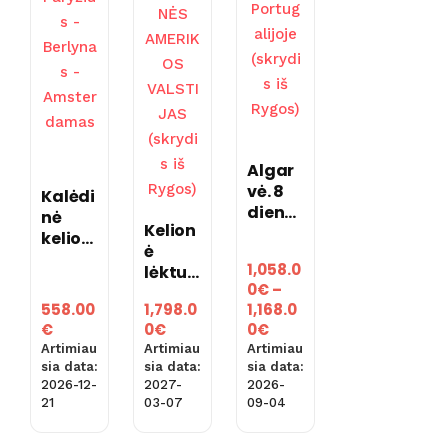
Algar
vė. 8
Kalėdi
dienų
nė
Kelion
poilsis
kelion
ė
Portu
ė
1,058.0
lėktuv
galijoj
Paryži
0
€
–
u į
e
us –
558.00
1,798.0
1,168.0
JUNG
(skryd
Berlyn
Price
€
0
€
0
€
TINĖS
is iš
as –
range:
Artimiau
Artimiau
Artimiau
AMERI
Rygos
Amste
1,058.00€
sia data:
sia data:
sia data:
KOS
)
rdam
2026-12-
2027-
2026-
through
VALST
21
03-07
09-04
as
1,168.00€
IJAS
(skryd