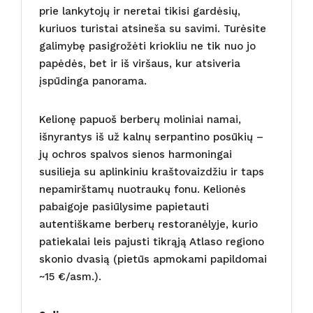
prie lankytojų ir neretai tikisi gardėsių,
kuriuos turistai atsineša su savimi. Turėsite
galimybę pasigrožėti kriokliu ne tik nuo jo
papėdės, bet ir iš viršaus, kur atsiveria
įspūdinga panorama.
Kelionę papuoš berberų moliniai namai,
išnyrantys iš už kalnų serpantino posūkių –
jų ochros spalvos sienos harmoningai
susilieja su aplinkiniu kraštovaizdžiu ir taps
nepamirštamų nuotraukų fonu. Kelionės
pabaigoje pasiūlysime papietauti
autentiškame berberų restoranėlyje, kurio
patiekalai leis pajusti tikrąją Atlaso regiono
skonio dvasią (pietūs apmokami papildomai
~15 €/asm.).