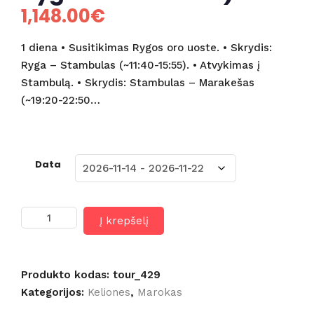
1,148.00
€
1 diena • Susitikimas Rygos oro uoste. • Skrydis:
Ryga – Stambulas (~11:40-15:55). • Atvykimas į
Stambulą. • Skrydis: Stambulas – Marakešas
(~19:20-22:50…
Data
produkto
Į krepšelį
kiekis:
Pažintinė
kelionė
į
Produkto kodas:
tour_429
Maroką
Kategorijos:
Keliones
,
Marokas
9