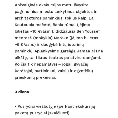
Apžvalginės ekskursijos metu išvysite
pagrindinius miesto lankytinus objektus ir
architektūros paminklus, tokius kaip: La
Koutoubia mečetė, Bahia rūmai (įėjimo
bilietas ~10 €/asm.), didžiausia Ben Youssef
medresė (mokykla) Maroke (įėjimo bilietas
~6 €/asm.) ir daugybė kitų istorinių
paminklų. Aplankysime garsiąją Jamaa el Fna
aikštę, tai tikras teatras po atviru dangumi.
Ko čia tik nepamatysi – jogai, gyvačių
kerėtojai, burtininkai, vaisių ir egzotiškų
prieskonių prekeiviai.
3 diena
• Pusryčiai viešbutyje (perkant ekskursijų
paketą pusryčiai įskaičiuoti).