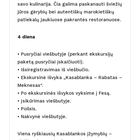
savo kulinarija. Čia galima paskanauti šviežių
jūros gėrybių bei autentiškų marokietiškų
patiekalų jaukiuose pakrantės restoranuose.
4 diena
• Pusryčiai viešbutyje (perkant ekskursijų
paketą pusryčiai įskaičiuoti).
• Išsiregistravimas iš viešbučio.
• Ekskursinė išvyka „Kasablanka – Rabatas –
Meknesas“.
• Po ekskursinės išvykos vyksime į Fesą.
• Įsikūrimas viešbutyje.
• Poilsis.
• Nakvynė viešbutyje.
Viena ryškiausių Kasablankos įžymybių –