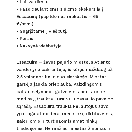
• Laisva diena.
• Pageidaujantiems siūlome ekskursiją į
Essaouirą (papildomas mokestis – 65
€/asm.).
• Sugrįžtame į viešbutį.
• Poilsis.
• Nakvynė viešbutyje.
Essaouira – žavus pajūrio miestelis Atlanto
vandenyno pakrantėje, įsikūręs maždaug už
2,5 valandos kelio nuo Marakešo. Miestas
garsėja jaukia prieplauka, vaizdingomis
baltai mėlynomis gatvelėmis bei istorine
medina, įtraukta į UNESCO pasaulio paveldo
sąrašą. Essaouira traukia keliautojus savo
ypatinga atmosfera, menininkų dirbtuvėmis,
galerijomis ir turtingomis amatininkų
tradicijomis. Ne mažiau miestas žinomas ir