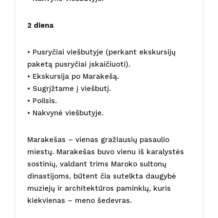
2 diena
• Pusryčiai viešbutyje (perkant ekskursijų
paketą pusryčiai įskaičiuoti).
• Ekskursija po Marakešą.
• Sugrįžtame į viešbutį.
• Poilsis.
• Nakvynė viešbutyje.
Marakešas – vienas gražiausių pasaulio
miestų. Marakešas buvo vienu iš karalystės
sostinių, valdant trims Maroko sultonų
dinastijoms, būtent čia sutelkta daugybė
muziejų ir architektūros paminklų, kuris
kiekvienas – meno šedevras.