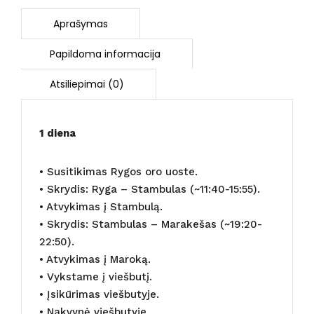
d.
(skrydis
iš
Rygos
su
AirBaltic)
1 diena
• Susitikimas Rygos oro uoste.
• Skrydis: Ryga – Stambulas (~11:40-15:55).
• Atvykimas į Stambulą.
• Skrydis: Stambulas – Marakešas (~19:20-
22:50).
• Atvykimas į Maroką.
• Vykstame į viešbutį.
• Įsikūrimas viešbutyje.
• Nakvynė viešbutyje.