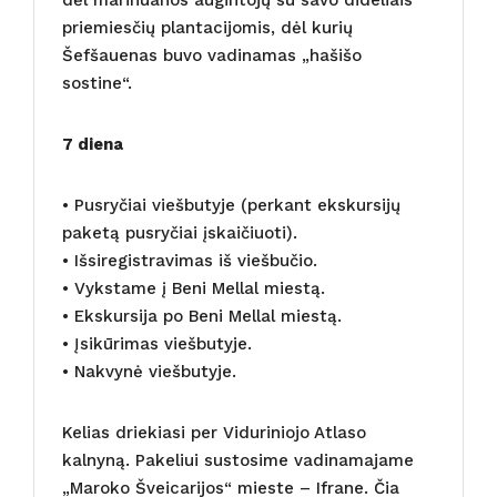
priemiesčių plantacijomis, dėl kurių
Šefšauenas buvo vadinamas „hašišo
sostine“.
7 diena
• Pusryčiai viešbutyje (perkant ekskursijų
paketą pusryčiai įskaičiuoti).
• Išsiregistravimas iš viešbučio.
• Vykstame į Beni Mellal miestą.
• Ekskursija po Beni Mellal miestą.
• Įsikūrimas viešbutyje.
• Nakvynė viešbutyje.
Kelias driekiasi per Viduriniojo Atlaso
kalnyną. Pakeliui sustosime vadinamajame
„Maroko Šveicarijos“ mieste – Ifrane. Čia