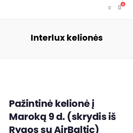
0
Interlux kelionės
Pažintinė kelionė į
Maroką 9 d. (skrydis iš
Rygos su AirBaltic)