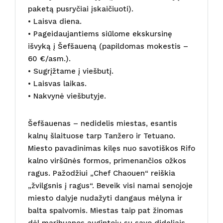
paketą pusryčiai įskaičiuoti).
• Laisva diena.
• Pageidaujantiems siūlome ekskursinę
išvyką į Šefšaueną (papildomas mokestis –
60 €/asm.).
• Sugrįžtame į viešbutį.
• Laisvas laikas.
• Nakvynė viešbutyje.
Šefšauenas – nedidelis miestas, esantis
kalnų šlaituose tarp Tanžero ir Tetuano.
Miesto pavadinimas kilęs nuo savotiškos Rifo
kalno viršūnės formos, primenančios ožkos
ragus. Pažodžiui „Chef Chaouen“ reiškia
„žvilgsnis į ragus“. Beveik visi namai senojoje
miesto dalyje nudažyti dangaus mėlyna ir
balta spalvomis. Miestas taip pat žinomas
dėl marihuanos augintojų su savo dideliais