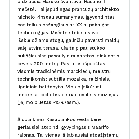
didžiausia Maroko šventovė, Hasano II
mečetė. Tai įspūdingas prancūzų architekto
Michelo Pinseau sumanymas, įgyvendintas
pasitelkus pažangiausias XX a. pabaigos
technologijas. Mečetė stebina savo
išskleidžiamu stogu, galinčiu paversti maldų
salę atvira terasa. Čia taip pat stūkso
aukščiausias pasaulyje minaretas, siekiantis
beveik 200 metrų. Pastatas išpuoštas
visomis tradicinėmis marokiečių meistrų
technikomis: subtilia mozaika, raižiniais,
lipdiniais bei tapyba. Viduje įsikūrusi
medresa, biblioteka ir nacionalinis muziejus
(įėjimo bilietas ~15 €/asm.).
Šiuolaikinės Kasablankos veidą bene
geriausiai atspindi gyvybingasis Maarifo
rajonas. Tai vienas iš labiausiai atpažįstamų