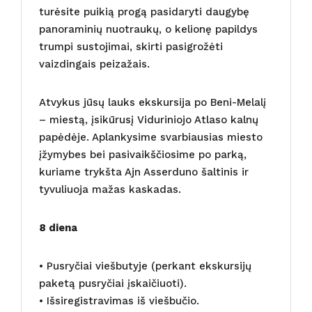
turėsite puikią progą pasidaryti daugybę
panoraminių nuotraukų, o kelionę papildys
trumpi sustojimai, skirti pasigrožėti
vaizdingais peizažais.
Atvykus jūsų lauks ekskursija po Beni-Melalį
– miestą, įsikūrusį Viduriniojo Atlaso kalnų
papėdėje. Aplankysime svarbiausias miesto
įžymybes bei pasivaikščiosime po parką,
kuriame trykšta Ajn Asserduno šaltinis ir
tyvuliuoja mažas kaskadas.
8 diena
• Pusryčiai viešbutyje (perkant ekskursijų
paketą pusryčiai įskaičiuoti).
• Išsiregistravimas iš viešbučio.