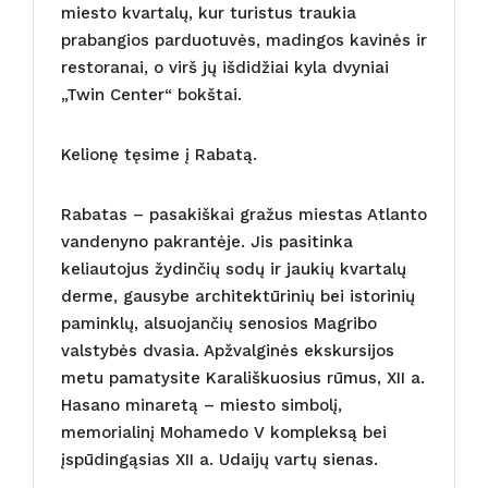
miesto kvartalų, kur turistus traukia
prabangios parduotuvės, madingos kavinės ir
restoranai, o virš jų išdidžiai kyla dvyniai
„Twin Center“ bokštai.
Kelionę tęsime į Rabatą.
Rabatas – pasakiškai gražus miestas Atlanto
vandenyno pakrantėje. Jis pasitinka
keliautojus žydinčių sodų ir jaukių kvartalų
derme, gausybe architektūrinių bei istorinių
paminklų, alsuojančių senosios Magribo
valstybės dvasia. Apžvalginės ekskursijos
metu pamatysite Karališkuosius rūmus, XII a.
Hasano minaretą – miesto simbolį,
memorialinį Mohamedo V kompleksą bei
įspūdingąsias XII a. Udaijų vartų sienas.