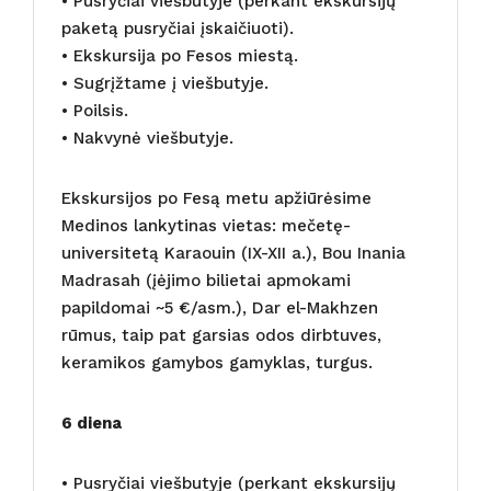
• Pusryčiai viešbutyje (perkant ekskursijų
paketą pusryčiai įskaičiuoti).
• Ekskursija po Fesos miestą.
• Sugrįžtame į viešbutyje.
• Poilsis.
• Nakvynė viešbutyje.
Ekskursijos po Fesą metu apžiūrėsime
Medinos lankytinas vietas: mečetę-
universitetą Karaouin (IX-XII a.), Bou Inania
Madrasah (įėjimo bilietai apmokami
papildomai ~5 €/asm.), Dar el-Makhzen
rūmus, taip pat garsias odos dirbtuves,
keramikos gamybos gamyklas, turgus.
6 diena
• Pusryčiai viešbutyje (perkant ekskursijų