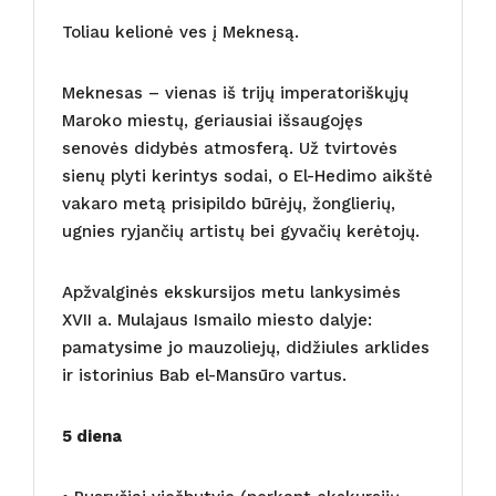
Toliau kelionė ves į Meknesą.
Meknesas – vienas iš trijų imperatoriškųjų
Maroko miestų, geriausiai išsaugojęs
senovės didybės atmosferą. Už tvirtovės
sienų plyti kerintys sodai, o El-Hedimo aikštė
vakaro metą prisipildo būrėjų, žonglierių,
ugnies ryjančių artistų bei gyvačių kerėtojų.
Apžvalginės ekskursijos metu lankysimės
XVII a. Mulajaus Ismailo miesto dalyje:
pamatysime jo mauzoliejų, didžiules arklides
ir istorinius Bab el-Mansūro vartus.
5 diena