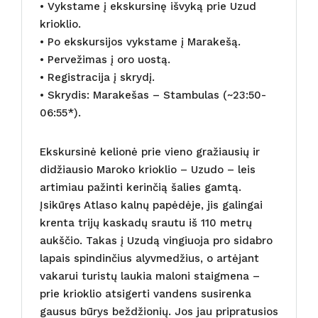
• Vykstame į ekskursinę išvyką prie Uzud
krioklio.
• Po ekskursijos vykstame į Marakešą.
• Pervežimas į oro uostą.
• Registracija į skrydį.
• Skrydis: Marakešas – Stambulas (~23:50-
06:55*).
Ekskursinė kelionė prie vieno gražiausių ir
didžiausio Maroko krioklio – Uzudo – leis
artimiau pažinti kerinčią šalies gamtą.
Įsikūręs Atlaso kalnų papėdėje, jis galingai
krenta trijų kaskadų srautu iš 110 metrų
aukščio. Takas į Uzudą vingiuoja pro sidabro
lapais spindinčius alyvmedžius, o artėjant
vakarui turistų laukia maloni staigmena –
prie krioklio atsigerti vandens susirenka
gausus būrys beždžionių. Jos jau pripratusios