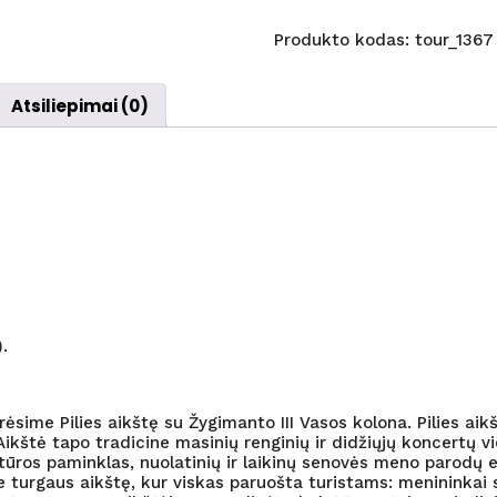
kiekis:
PASAKIŠKOJI
Produkto kodas:
tour_1367
BAVARIJA
su
Atsiliepimai (0)
įspūdingų
Bavarijos
pilių
lankymu
(autobusu)
GRUPĖ
IŠ
LIETUVOS!
.
ėsime Pilies aikštę su Žygimanto III Vasos kolona. Pilies ai
ikštė tapo tradicine masinių renginių ir didžiųjų koncertų vi
ultūros paminklas, nuolatinių ir laikinų senovės meno parodų ek
 turgaus aikštę, kur viskas paruošta turistams: menininkai 