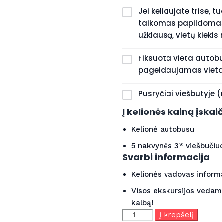
Jei keliaujate trise, 
taikomas papildomas
užklausą, vietų kiekis
Fiksuota vieta autob
pageidaujamas vieta
Pusryčiai viešbutyje 
Į kelionės kainą įskai
Kelionė autobusu
5 nakvynės 3* viešbučiu
Svarbi informacija
Kelionės vadovas informac
Visos ekskursijos vedamo
kalbą!
produkto
Į krepšelį