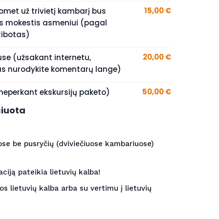
15,00 €
tuomet už trivietį kambarį bus
 mokestis asmeniui (pagal
 ribotas)
20,00 €
use (užsakant internetu,
s nurodykite komentarų lange)
50,00 €
(neperkant ekskursijų paketo)
čiuota
ose be pusryčių (dviviečiuose kambariuose)
iją pateikia lietuvių kalba!
s lietuvių kalba arba su vertimu į lietuvių