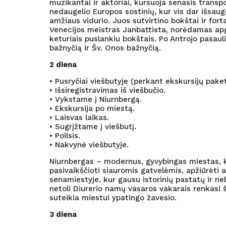
muzikantai ir aktoriai, kursuoja senasis transp
nedaugelio Europos sostinių, kur vis dar išsau
amžiaus vidurio. Juos sutvirtino bokštai ir for
Venecijos meistras Janbattista, norėdamas apgint
keturiais puslankiu bokštais. Po Antrojo pasau
bažnyčią ir Šv. Onos bažnyčią.
2 diena
• Pusryčiai viešbutyje (perkant ekskursijų paket
• Išsiregistravimas iš viešbučio.
• Vykstame į Niurnbergą.
• Ekskursija po miestą.
• Laisvas laikas.
• Sugrįžtame į viešbutį.
• Poilsis.
• Nakvynė viešbutyje.
Niurnbergas – modernus, gyvybingas miestas, k
pasivaikščioti siauromis gatvelėmis, apžiūrėti 
senamiestyje, kur gausu istorinių pastatų ir n
netoli Diurerio namų vasaros vakarais renkasi ši
suteikia miestui ypatingo žavesio.
3 diena