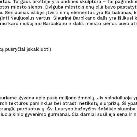
ortas. Turgaus aikštėje yra undinės skulptūra – tai pagrindin
gotos miesto sienos. Dviguba miesto sienų eilė buvo pastatyt
tai. Seniausias išlikęs įtvirtinimų elementas yra Barbakanas, 
i Naujuosius vartus. Šiaurinė Barbikano dalis yra išlikusi ka
linio karo niokojimo Barbakano ir dalis miesto sienos buvo a
ą pusryčiai įskaičiuoti).
uriame gyvena apie pusę milijono žmonių. Jis spinduliuoja y
architektūros paminklus bei atrasti netikėtų siurprizų. Ši yp
ebrangių parduotuvių. Šv. Lauryno bažnyčios šešėlyje skamba 
uolaikinio gyvenimo gurmanai. Čia darniai susilieja sena ir na