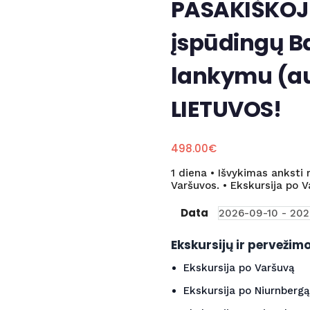
PASAKIŠKOJ
įspūdingų Ba
lankymu (au
LIETUVOS!
498.00
€
1 diena • Išvykimas anksti 
Varšuvos. • Ekskursija po V
Data
Ekskursijų ir pervežim
Ekskursija po Varšuvą
Ekskursija po Niurnbergą