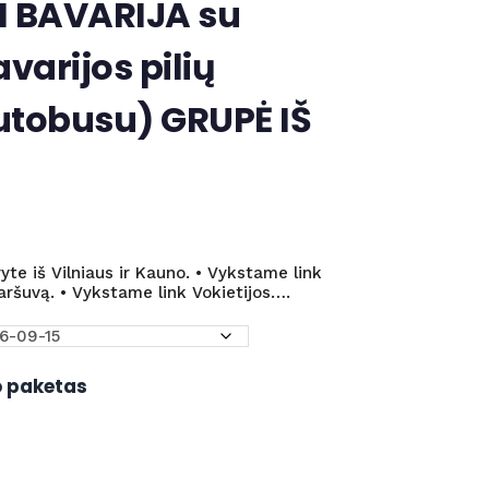
I BAVARIJA su
varijos pilių
tobusu) GRUPĖ IŠ
ryte iš Vilniaus ir Kauno. • Vykstame link
aršuvą. • Vykstame link Vokietijos….
o paketas