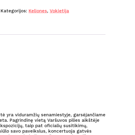
Kategorijos:
Keliones
,
Vokietija
kštė yra viduramžių senamiestyje, garsėjančiame
eta. Pagrindinę vietą Varšuvos pilies aikštėje
spozicijų, taip pat oficialių susitikimų,
siūlo savo paveikslus, koncertuoja gatvės