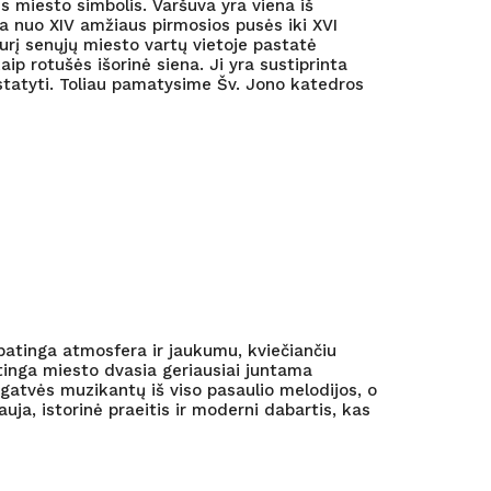
is miesto simbolis. Varšuva yra viena iš
a nuo XIV amžiaus pirmosios pusės iki XVI
kurį senųjų miesto vartų vietoje pastatė
ip rotušės išorinė siena. Ji yra sustiprinta
tstatyti. Toliau pamatysime Šv. Jono katedros
patinga atmosfera ir jaukumu, kviečiančiu
atinga miesto dvasia geriausiai juntama
gatvės muzikantų iš viso pasaulio melodijos, o
uja, istorinė praeitis ir moderni dabartis, kas