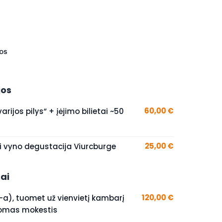
os
jos
60,00 €
arijos pilys“ + įėjimo bilietai ~50
25,00 €
ei vyno degustacija Viurcburge
ai
120,00 €
(-a), tuomet už vienvietį kambarį
domas mokestis