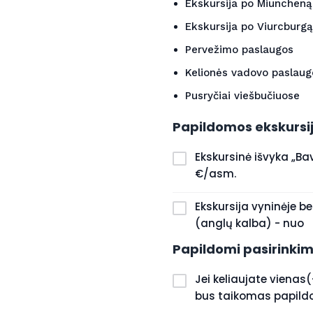
Ekskursija po Miuncheną
Ekskursija po Viurcburgą
Pervežimo paslaugos
Kelionės vadovo paslaug
Pusryčiai viešbučiuose
Papildomos ekskursi
Ekskursinė išvyka „Bav
€/asm.
Ekskursija vyninėje b
(anglų kalba) - nuo
Papildomi pasirinkim
Jei keliaujate vienas
bus taikomas papil