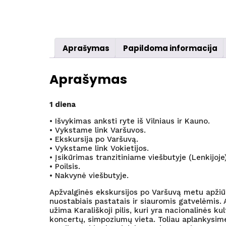
Aprašymas
Papildoma informacija
Aprašymas
1 diena
• Išvykimas anksti ryte iš Vilniaus ir Kauno.
• Vykstame link Varšuvos.
• Ekskursija po Varšuvą.
• Vykstame link Vokietijos.
• Įsikūrimas tranzitiniame viešbutyje (Lenkijoje)
• Poilsis.
• Nakvynė viešbutyje.
Apžvalginės ekskursijos po Varšuvą metu apžiūr
nuostabiais pastatais ir siauromis gatvelėmis. A
užima Karališkoji pilis, kuri yra nacionalinės k
koncertų, simpoziumų vieta. Toliau aplankysime