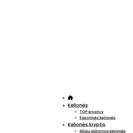
Kelionės
TOP kryptys
Egzotinės kelionės
Kelionės kryptis
Mūsų siūlomos kelionės