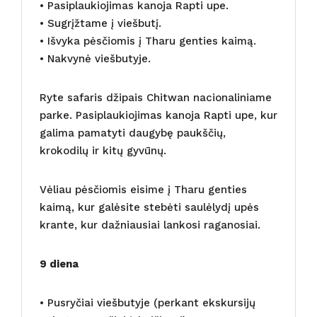
• Pasiplaukiojimas kanoja Rapti upe.
• Sugrįžtame į viešbutį.
• Išvyka pėsčiomis į Tharu genties kaimą.
• Nakvynė viešbutyje.
Ryte safaris džipais Chitwan nacionaliniame
parke. Pasiplaukiojimas kanoja Rapti upe, kur
galima pamatyti daugybę paukščių,
krokodilų ir kitų gyvūnų.
Vėliau pėsčiomis eisime į Tharu genties
kaimą, kur galėsite stebėti saulėlydį upės
krante, kur dažniausiai lankosi raganosiai.
9 diena
• Pusryčiai viešbutyje (perkant ekskursijų