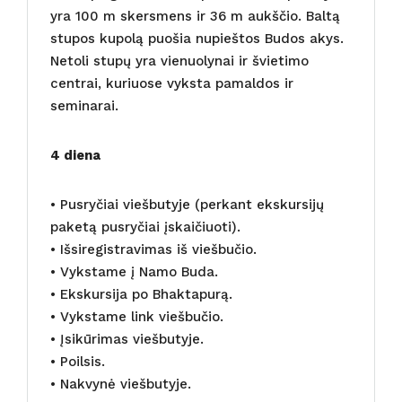
yra 100 m skersmens ir 36 m aukščio. Baltą
stupos kupolą puošia nupieštos Budos akys.
Netoli stupų yra vienuolynai ir švietimo
centrai, kuriuose vyksta pamaldos ir
seminarai.
4 diena
• Pusryčiai viešbutyje (perkant ekskursijų
paketą pusryčiai įskaičiuoti).
• Išsiregistravimas iš viešbučio.
• Vykstame į Namo Buda.
• Ekskursija po Bhaktapurą.
• Vykstame link viešbučio.
• Įsikūrimas viešbutyje.
• Poilsis.
• Nakvynė viešbutyje.