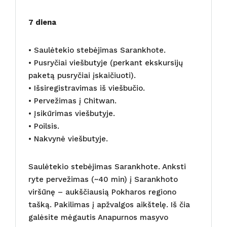
7 diena
• Saulėtekio stebėjimas Sarankhote.
• Pusryčiai viešbutyje (perkant ekskursijų
paketą pusryčiai įskaičiuoti).
• Išsiregistravimas iš viešbučio.
• Pervežimas į Chitwan.
• Įsikūrimas viešbutyje.
• Poilsis.
• Nakvynė viešbutyje.
Saulėtekio stebėjimas Sarankhote. Anksti
ryte pervežimas (~40 min) į Sarankhoto
viršūnę – aukščiausią Pokharos regiono
tašką. Pakilimas į apžvalgos aikštelę. Iš čia
galėsite mėgautis Anapurnos masyvo