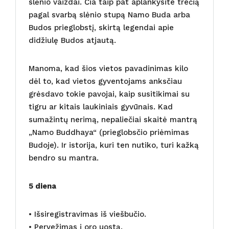
slėnio vaizdai. Čia taip pat aplankysite trečią
pagal svarbą slėnio stupą Namo Buda arba
Budos prieglobstį, skirtą legendai apie
didžiulę Budos atjautą.
Manoma, kad šios vietos pavadinimas kilo
dėl to, kad vietos gyventojams anksčiau
grėsdavo tokie pavojai, kaip susitikimai su
tigru ar kitais laukiniais gyvūnais. Kad
sumažintų nerimą, nepaliečiai skaitė mantrą
„Namo Buddhaya“ (prieglobsčio priėmimas
Budoje). Ir istorija, kuri ten nutiko, turi kažką
bendro su mantra.
5 diena
• Išsiregistravimas iš viešbučio.
• Pervežimas į oro uostą.