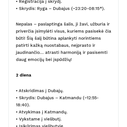
• Registracija į skrydį.
• Skrydis: Ryga – Dubajus (~23:20-08:15*).
Nepalas – paslaptinga šalis, ji žavi, užburia ir
priverčia įsimylėti visus, kuriems pasisekė čia
būti! Šią šalį būtina aplankyti norintiems
patirti kažką nuostabaus, neįprasto ir
jaudinančio… atrasti harmoniją ir pasisemti
daug emocijų bei įspūdžių!
2 diena
• Atskridimas į Dubajų.
• Skrydis: Dubajus – Katmandu (~12:55-
18:40).
• Atvykimas į Katmandų.
• Vykstame į viešbutį.
• Įsikūrimas viešbutyje.