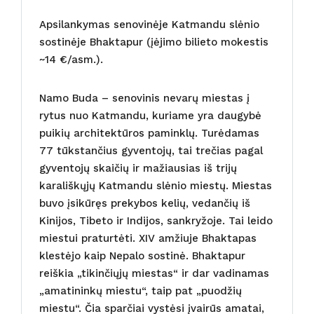
Apsilankymas senovinėje Katmandu slėnio
sostinėje Bhaktapur (įėjimo bilieto mokestis
~14 €/asm.).
Namo Buda – senovinis nevarų miestas į
rytus nuo Katmandu, kuriame yra daugybė
puikių architektūros paminklų. Turėdamas
77 tūkstančius gyventojų, tai trečias pagal
gyventojų skaičių ir mažiausias iš trijų
karališkųjų Katmandu slėnio miestų. Miestas
buvo įsikūręs prekybos kelių, vedančių iš
Kinijos, Tibeto ir Indijos, sankryžoje. Tai leido
miestui praturtėti. XIV amžiuje Bhaktapas
klestėjo kaip Nepalo sostinė. Bhaktapur
reiškia „tikinčiųjų miestas“ ir dar vadinamas
„amatininkų miestu“, taip pat „puodžių
miestu“. Čia sparčiai vystėsi įvairūs amatai,