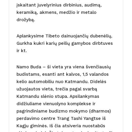
įskaitant juvelyrinius dirbinius, audimą,
keramiką, akmens, medžio ir metalo
drožybą.
Aplankysime Tibeto dainuojančių dubenėlių,
Gurkha kukri karių peilių gamybos dirbtuves
ir kt.
Namo Buda – ši vieta yra viena švenčiausių
budistams, esanti ant kalvos, 1,5 valandos
kelio automobiliu nuo Katmandu. Didelės
užuojautos vieta, trečia pagal svarbą
Katmandu slėnio stupa. Apsilankymas
didžiuliame vienuolyno komplekse ir
pagrindiniame budizmo mokymo (dharmos)
perdavimo centre Trang Tashi Yangtse iš
Kagju giminės. Iš čia atsiveria nuostabūs