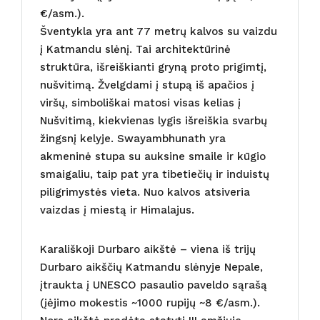
€/asm.).
Šventykla yra ant 77 metrų kalvos su vaizdu
į Katmandu slėnį. Tai architektūrinė
struktūra, išreiškianti gryną proto prigimtį,
nušvitimą. Žvelgdami į stupą iš apačios į
viršų, simboliškai matosi visas kelias į
Nušvitimą, kiekvienas lygis išreiškia svarbų
žingsnį kelyje. Swayambhunath yra
akmeninė stupa su auksine smaile ir kūgio
smaigaliu, taip pat yra tibetiečių ir induistų
piligrimystės vieta. Nuo kalvos atsiveria
vaizdas į miestą ir Himalajus.
Karališkoji Durbaro aikštė – viena iš trijų
Durbaro aikščių Katmandu slėnyje Nepale,
įtraukta į UNESCO pasaulio paveldo sąrašą
(įėjimo mokestis ~1000 rupijų ~8 €/asm.).