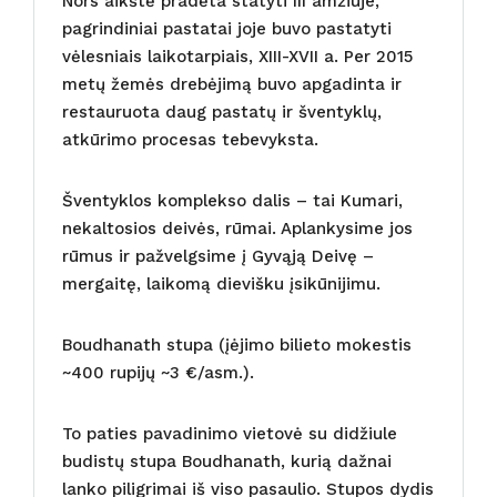
Nors aikštė pradėta statyti III amžiuje,
pagrindiniai pastatai joje buvo pastatyti
vėlesniais laikotarpiais, XIII-XVII a. Per 2015
metų žemės drebėjimą buvo apgadinta ir
restauruota daug pastatų ir šventyklų,
atkūrimo procesas tebevyksta.
Šventyklos komplekso dalis – tai Kumari,
nekaltosios deivės, rūmai. Aplankysime jos
rūmus ir pažvelgsime į Gyvąją Deivę –
mergaitę, laikomą dievišku įsikūnijimu.
Boudhanath stupa (įėjimo bilieto mokestis
~400 rupijų ~3 €/asm.).
To paties pavadinimo vietovė su didžiule
budistų stupa Boudhanath, kurią dažnai
lanko piligrimai iš viso pasaulio. Stupos dydis