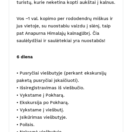
turistų, kurie neketina kopti aukštai į kalnus.
Vos ~1 val. kopimo per rododendrų miškus ir
jus vietoje, su nuostabiu vaizdu į slėnį, taip
pat Anapurna Himalajų kalnagūbrį. Čia
saulėlydžiai ir saulėtekiai yra nuostabūs!
6 diena
• Pusryčiai viešbutyje (perkant ekskursijų
paketą pusryčiai įskaičiuoti).
• Išsiregistravimas iš viešbučio.
• Vykstame į Pokharą.
• Ekskursija po Pokharą.
• Vykstame į viešbutį.
• Įsikūrimas viešbutyje.
• Poilsis.
• Nakvynė viešbutyje.