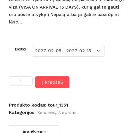
viza (VISA ON ARRIVAL 15 DAYS), kurią galite gauti
oro uoste atvykę į Nepalą arba ja galite pasirūpinti
i&sc…
Data
produkto
Į krepšelį
kiekis:
Nepalas
11
d.
Produkto kodas:
tour_1351
(skrydis
Kategorijos:
Keliones
,
Nepalas
iš
Rygos)