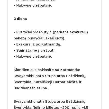
• Nakvynė viešbutyje.
3 diena
• Pusryčiai viešbutyje (perkant ekskursijų
paketą pusryčiai įskaičiuoti).
• Ekskursija po Katmandų.
• Sugrįžtame į viešbutį.
• Nakvynė viešbutyje.
Šiandien susipažinsite su Katmandu:
Swayambhunath Stupa arba Beždžionių
Šventykla, Karališkoji Durbar aikštė ir
Buddhanath stupa.
Swayambhunath Stupa arba Beždžionių
Šventykla (įėjimo bilietas ~200 rupijų ~1,5