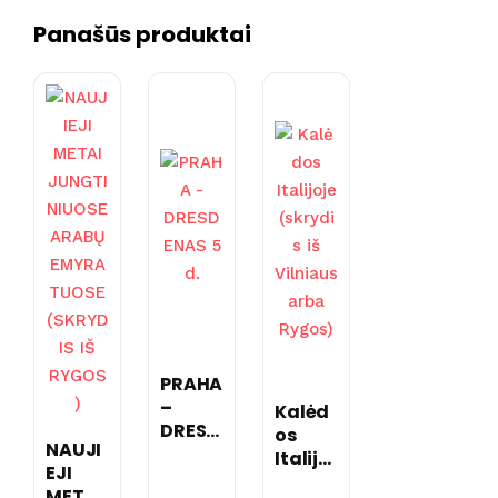
Panašūs produktai
PRAHA
–
Kalėd
DRESD
os
NAUJI
ENAS 5
Italijoj
EJI
d.
e
METAI