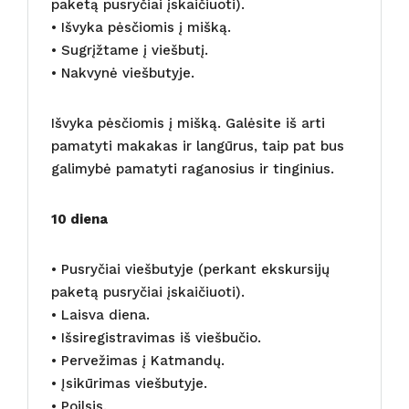
paketą pusryčiai įskaičiuoti).
• Išvyka pėsčiomis į mišką.
• Sugrįžtame į viešbutį.
• Nakvynė viešbutyje.
Išvyka pėsčiomis į mišką. Galėsite iš arti
pamatyti makakas ir langūrus, taip pat bus
galimybė pamatyti raganosius ir tinginius.
10 diena
• Pusryčiai viešbutyje (perkant ekskursijų
paketą pusryčiai įskaičiuoti).
• Laisva diena.
• Išsiregistravimas iš viešbučio.
• Pervežimas į Katmandų.
• Įsikūrimas viešbutyje.
• Poilsis.