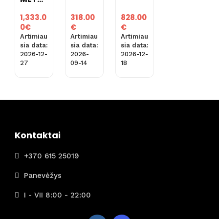
(skryd
JUNG
is iš
318.00
828.00
1,333.0
TINIU
Vilnia
€
€
0
€
OSE
us
Artimiau
Artimiau
Artimiau
ARABŲ
arba
sia data:
sia data:
sia data:
EMYR
Rygos
2026-
2026-12-
2026-12-
ATUO
09-14
18
27
)
SE
(SKRY
DIS IŠ
RYGO
S)
Kontaktai
+370 615 25019
Panevėžys
I - VII 8:00 - 22:00