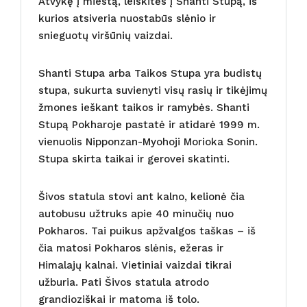
Atvykę į miestą, leiskitės į Shanti Stupą, iš
kurios atsiveria nuostabūs slėnio ir
snieguotų viršūnių vaizdai.
Shanti Stupa arba Taikos Stupa yra budistų
stupa, sukurta suvienyti visų rasių ir tikėjimų
žmones ieškant taikos ir ramybės. Shanti
Stupą Pokharoje pastatė ir atidarė 1999 m.
vienuolis Nipponzan-Myohoji Morioka Sonin.
Stupa skirta taikai ir gerovei skatinti.
Šivos statula stovi ant kalno, kelionė čia
autobusu užtruks apie 40 minučių nuo
Pokharos. Tai puikus apžvalgos taškas – iš
čia matosi Pokharos slėnis, ežeras ir
Himalajų kalnai. Vietiniai vaizdai tikrai
užburia. Pati Šivos statula atrodo
grandioziškai ir matoma iš tolo.