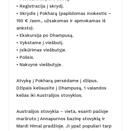
• Registracija į skrydį.
• Skrydis į Pokharą (papildomas mokestis –
150 € /asm., užsakomas ir apmokamas iš
anksto).
• Ekskursija po Dhampusą.
• Vykstame į viešbutį.
• Įsikūrimas viešbutyje.
• Poilsis.
• Nakvynė viešbutyje.
Atvykę į Pokharą persėdame į džipus.
Džipais keliausite į Dhampusą, 1 valandos
kelias iki Australijos stovyklos.
Australijos stovykla – vieta, esanti pačioje
maršruto į Annapurnos bazinę stovyklą ir
Mardi Himal pradžioje. Ji ypač populiari tarp