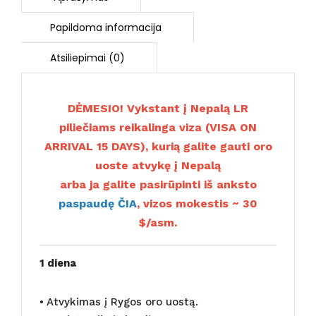
DĖMESIO! Vykstant į Nepalą LR
piliečiams reikalinga viza (VISA ON
ARRIVAL 15 DAYS), kurią galite gauti oro
uoste atvykę į Nepalą
arba ja galite pasirūpinti iš anksto
paspaudę ČIA
, vizos mokestis ~ 30
$/asm.
1 diena
• Atvykimas į Rygos oro uostą.