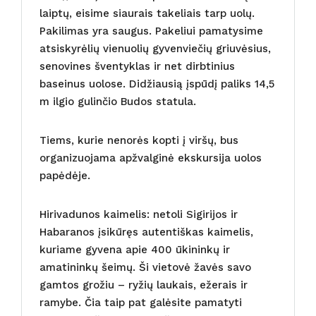
laiptų, eisime siaurais takeliais tarp uolų.
Pakilimas yra saugus. Pakeliui pamatysime
atsiskyrėlių vienuolių gyvenviečių griuvėsius,
senovines šventyklas ir net dirbtinius
baseinus uolose. Didžiausią įspūdį paliks 14,5
m ilgio gulinčio Budos statula.
Tiems, kurie nenorės kopti į viršų, bus
organizuojama apžvalginė ekskursija uolos
papėdėje.
Hirivadunos kaimelis: netoli Sigirijos ir
Habaranos įsikūręs autentiškas kaimelis,
kuriame gyvena apie 400 ūkininkų ir
amatininkų šeimų. Ši vietovė žavės savo
gamtos grožiu – ryžių laukais, ežerais ir
ramybe. Čia taip pat galėsite pamatyti