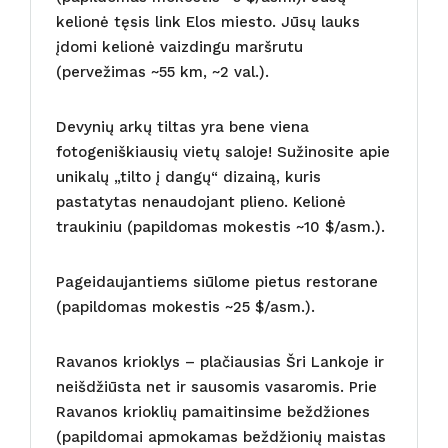
kelionė tęsis link Elos miesto. Jūsų lauks
įdomi kelionė vaizdingu maršrutu
(pervežimas ~55 km, ~2 val.).
Devynių arkų tiltas yra bene viena
fotogeniškiausių vietų saloje! Sužinosite apie
unikalų „tilto į dangų“ dizainą, kuris
pastatytas nenaudojant plieno. Kelionė
traukiniu (papildomas mokestis ~10 $/asm.).
Pageidaujantiems siūlome pietus restorane
(papildomas mokestis ~25 $/asm.).
Ravanos krioklys – plačiausias Šri Lankoje ir
neišdžiūsta net ir sausomis vasaromis. Prie
Ravanos krioklių pamaitinsime beždžiones
(papildomai apmokamas beždžionių maistas