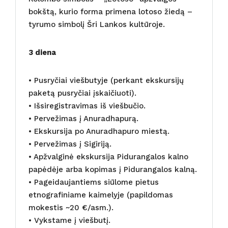
bokštą, kurio forma primena lotoso žiedą –
tyrumo simbolį Šri Lankos kultūroje.
3 diena
• Pusryčiai viešbutyje (perkant ekskursijų
paketą pusryčiai įskaičiuoti).
• Išsiregistravimas iš viešbučio.
• Pervežimas į Anuradhapurą.
• Ekskursija po Anuradhapuro miestą.
• Pervežimas į Sigiriją.
• Apžvalginė ekskursija Pidurangalos kalno
papėdėje arba kopimas į Pidurangalos kalną.
• Pageidaujantiems siūlome pietus
etnografiniame kaimelyje (papildomas
mokestis ~20 €/asm.).
• Vykstame į viešbutį.