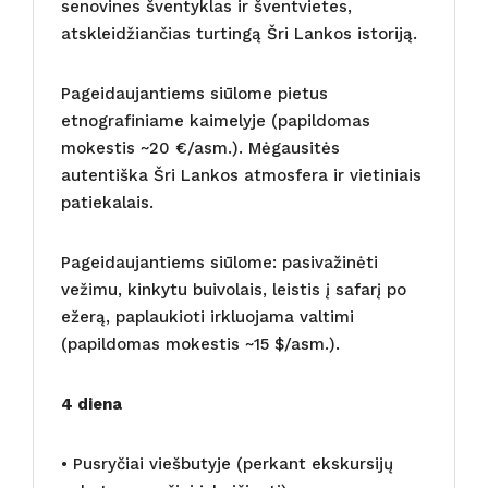
senovines šventyklas ir šventvietes,
atskleidžiančias turtingą Šri Lankos istoriją.
Pageidaujantiems siūlome pietus
etnografiniame kaimelyje (papildomas
mokestis ~20 €/asm.). Mėgausitės
autentiška Šri Lankos atmosfera ir vietiniais
patiekalais.
Pageidaujantiems siūlome: pasivažinėti
vežimu, kinkytu buivolais, leistis į safarį po
ežerą, paplaukioti irkluojama valtimi
(papildomas mokestis ~15 $/asm.).
4 diena
• Pusryčiai viešbutyje (perkant ekskursijų