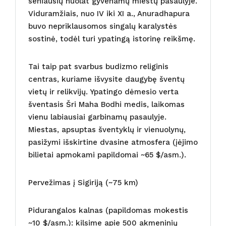
seniausių nuolat gyvenamų miestų pasaulyje.
Viduramžiais, nuo IV iki XI a., Anuradhapura
buvo nepriklausomos singalų karalystės
sostinė, todėl turi ypatingą istorinę reikšmę.
Tai taip pat svarbus budizmo religinis
centras, kuriame išvysite daugybę šventų
vietų ir relikvijų. Ypatingo dėmesio verta
šventasis Šri Maha Bodhi medis, laikomas
vienu labiausiai garbinamų pasaulyje.
Miestas, apsuptas šventyklų ir vienuolynų,
pasižymi išskirtine dvasine atmosfera (įėjimo
bilietai apmokami papildomai ~65 $/asm.).
Pervežimas į Sigiriją (~75 km)
Pidurangalos kalnas (papildomas mokestis
~10 $/asm.): kilsime apie 500 akmeninių