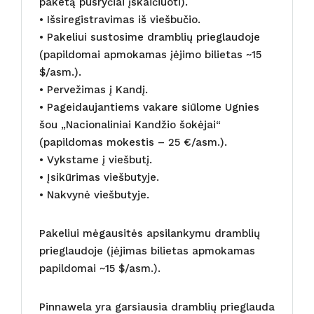
paketą pusryčiai įskaičiuoti).
• Išsiregistravimas iš viešbučio.
• Pakeliui sustosime dramblių prieglaudoje
(papildomai apmokamas įėjimo bilietas ~15
$/asm.).
• Pervežimas į Kandį.
• Pageidaujantiems vakare siūlome Ugnies
šou „Nacionaliniai Kandžio šokėjai“
(papildomas mokestis – 25 €/asm.).
• Vykstame į viešbutį.
• Įsikūrimas viešbutyje.
• Nakvynė viešbutyje.
Pakeliui mėgausitės apsilankymu dramblių
prieglaudoje (įėjimas bilietas apmokamas
papildomai ~15 $/asm.).
Pinnawela yra garsiausia dramblių prieglauda