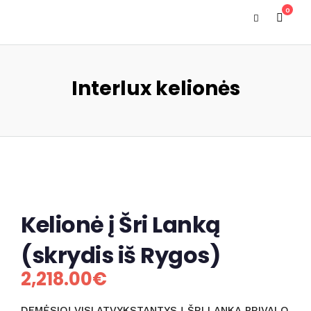
0
Interlux kelionės
Kelionė į Šri Lanką
(skrydis iš Rygos)
2,218.00
€
DEMĖSIO! VISI ATVYKSTANTYS Į ŠRI LANKĄ PRIVALO