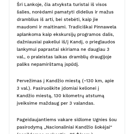
Šri Lankoje, čia atvyksta turistai iš visos
šalies, norėdami pamatyti didelius ir mažus
dramblius iš arti, bei stebėti, kaip jie
maudomi ir maitinami. Tradiciškai Pinnawela
aplankoma kaip ekskursijų programos dalis,
dažniausiai pakeliui iš/į Kandį, o prieglaudos
lankymui paprastai skiriama ne daugiau 3
val., o praleistas laikas dramblių draugijoje
paliks nepamirštamą įspūdį.
Pervežimas į Kandžio miestą (~130 km, apie
3 val.). Pasiruoškite įdomiai kelionei į
Kandžio miestą, 130 kilometrų atstumą
įveiksime maždaug per 3 valandas.
Pageidaujantiems vakare siūlome Ugnies šou
pasirodymą „Nacionaliniai Kandžio šokėjai“