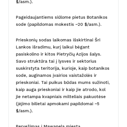
$/asm.).
Pageidaujantiems siūlome pietus Botanikos
sode (papildomas mokestis ~20 $/asm.).
Prieskonių sodas laikomas išskirtinai Šri
Lankos išradimu, kurį laikui bėgant
pasiskolino ir kitos Pietryčių Azijos šalys.
Savo struktūra tai į lysves ir sektorius
suskirstyta teritorija, kurioje, kaip botanikos
sode, auginamos įvairios vaistažolės ir
prieskoniai. Tai puikus būdas mums sužinoti,
kaip auga prieskoniai ir kaip jie atrodo, kol
jie netampa kvapniais milteliais pakuotėse
(įėjimo bilietai apmokami papildomai ~5
$/asm.).
Pervežimas į Mawanela miestą.