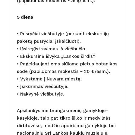
(papildomas mokestis ~25 $/asm.).
5 diena
• Pusryčiai viešbutyje (perkant ekskursijų
paketą pusryčiai įskaičiuoti).
• Išsiregistravimas iš viešbučio.
• Ekskursinė išvyka „Lankos širdis“.
• Pageidaujantiems siūlome pietus botanikos
sode (papildomas mokestis ~ 20 €/asm.).
• Vykstame į Nuwara miestą.
• Įsikūrimas viešbutyje.
• Nakvynė viešbutyje.
Apsilankysime brangakmenių gamykloje-
kasykloje, taip pat tikro šilko ir medvilnės
dirbtuvėse, medžio apdirbimo gamykloje bei
nacionalinių Šri Lankos kaukių muziejuje.