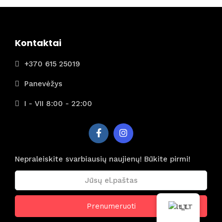
is iš
Rygos
)
Kontaktai
+370 615 25019
Panevėžys
I - VII 8:00 - 22:00
Nepraleiskite svarbiausių naujienų! Būkite pirmi!
LT