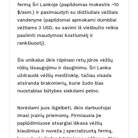
fermą Šri Lankoje (papildomas mokestis ~10
$/asm.) ir pasimaudyti su didžiuliais vėžliais
vandenyne (papildomai apmokami dumbliai
vėžliams 3 USD, su savimi iš viešbučio reikia
pasiimti maudymosi kostiumėlį ir
rankšluostį).
Šis unikalus ūkis rūpinasi retų jūros vėžlių
rūšių išsaugojimu ir dauginimu. Šri Lanka
uždraudė vėžlių medžioklę, tačiau visada
atsiranda brakonierių, kurie žudo šias
nuostabias būtybes siekdami pelno.
Norėdami juos išgelbėti, ūkio darbuotojai
imasi įvairių priemonių. Pirmiausia jie
paplūdimiuose atsargiai iškasa vėžlių
kiaušinius ir nuveža į specializuotą fermą,