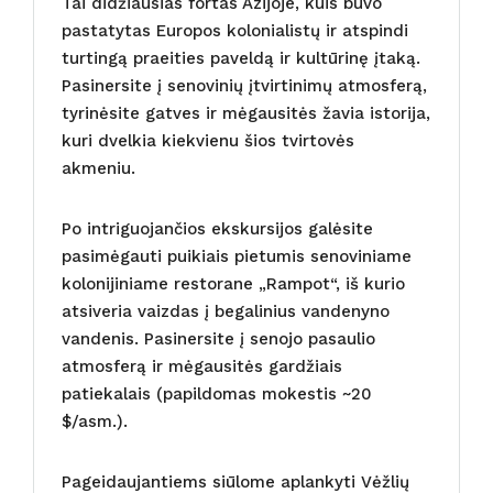
Tai didžiausias fortas Azijoje, kuis buvo
pastatytas Europos kolonialistų ir atspindi
turtingą praeities paveldą ir kultūrinę įtaką.
Pasinersite į senovinių įtvirtinimų atmosferą,
tyrinėsite gatves ir mėgausitės žavia istorija,
kuri dvelkia kiekvienu šios tvirtovės
akmeniu.
Po intriguojančios ekskursijos galėsite
pasimėgauti puikiais pietumis senoviniame
kolonijiniame restorane „Rampot“, iš kurio
atsiveria vaizdas į begalinius vandenyno
vandenis. Pasinersite į senojo pasaulio
atmosferą ir mėgausitės gardžiais
patiekalais (papildomas mokestis ~20
$/asm.).
Pageidaujantiems siūlome aplankyti Vėžlių