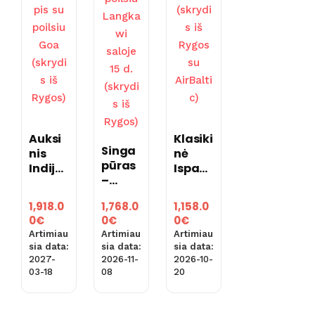
Auksi
Klasiki
Singa
nis
nė
pūras
Indijos
Ispanij
–
Trika
a 9 d.
Malai
mpis
(skryd
1,918.0
1,158.0
1,768.0
zija,
su
is iš
0
€
0
€
0
€
su
poilsiu
Rygos
Artimiau
Artimiau
Artimiau
poilsiu
Goa
su
sia data:
sia data:
sia data:
Langk
(skryd
AirBal
2027-
2026-10-
2026-11-
awi
is iš
tic)
03-18
20
08
saloje
Rygos
15 d.
)
(skryd