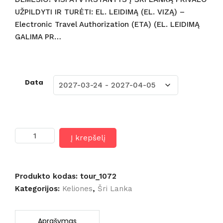
UŽPILDYTI IR TURĖTI: EL. LEIDIMĄ (EL. VIZĄ) –
Electronic Travel Authorization (ETA) (EL. LEIDIMĄ
GALIMA PR…
Data
produkto
Į krepšelį
kiekis:
Kelionė
į
Šri
Produkto kodas:
tour_1072
Lanką
Kategorijos:
Keliones
,
Šri Lanka
(skrydis
iš
Rygos)