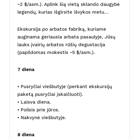
~2 $/asm.). Aplink šią vietą sklando daugybė
legendų, kurias išgirsite išvykos metu…
Ekskursija po arbatos fabriką, kuriame
auginama geriausia arbata pasaulyje, Jūsų
lauks įvairių arbatos rūšių degustacija
(papildomas mokestis ~5 $/asm.).
7 diena
• Pusryčiai viešbutyje (perkant ekskursijų
paketą pusryčiai įskaičiuoti).
• Laisva diena.
• Poilsis prie jūros.
• Nakvynė viešbutyje.
8 diena