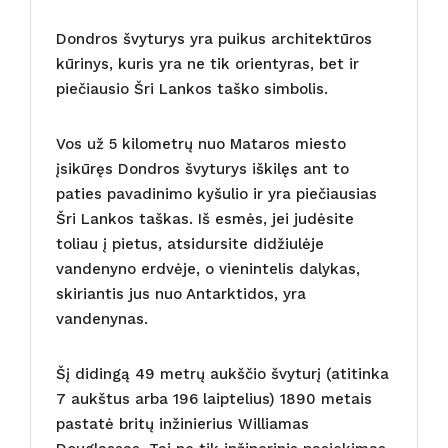
Dondros švyturys yra puikus architektūros
kūrinys, kuris yra ne tik orientyras, bet ir
piečiausio Šri Lankos taško simbolis.
Vos už 5 kilometrų nuo Mataros miesto
įsikūręs Dondros švyturys iškilęs ant to
paties pavadinimo kyšulio ir yra piečiausias
Šri Lankos taškas. Iš esmės, jei judėsite
toliau į pietus, atsidursite didžiulėje
vandenyno erdvėje, o vienintelis dalykas,
skiriantis jus nuo Antarktidos, yra
vandenynas.
Šį didingą 49 metrų aukščio švyturį (atitinka
7 aukštus arba 196 laiptelius) 1890 metais
pastatė britų inžinierius Williamas