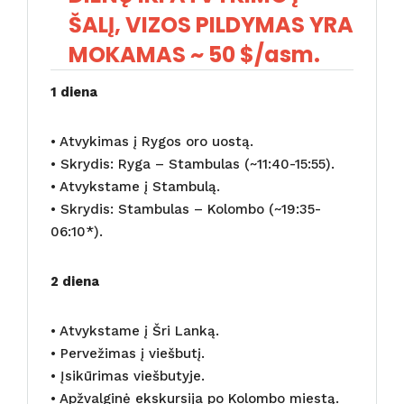
ŠALĮ, VIZOS PILDYMAS YRA
MOKAMAS ~ 50 $/asm.
1 diena
• Atvykimas į Rygos oro uostą.
• Skrydis: Ryga – Stambulas (~11:40-15:55).
• Atvykstame į Stambulą.
• Skrydis: Stambulas – Kolombo (~19:35-
06:10*).
2 diena
• Atvykstame į Šri Lanką.
• Pervežimas į viešbutį.
• Įsikūrimas viešbutyje.
• Apžvalginė ekskursija po Kolombo miestą.