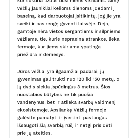
kur sukuria lizdus būsimiems vėžliams. Gimę
vėžlių jaunikliai kelioms dienoms įdedami į
baseiną, kad darbuotojai įsitikintų, jog jie yra
sveiki ir pasirengę gyventi laisvėje. Deja,
gamtoje nėra vietos sergantiems ir silpniems
vėžliams, tie, kurie nepraeina atrankos, lieka
fermoje, kur jiems skiriama ypatinga
priežiūra ir dėmesys.
Jūros vėžliai yra ilgaamžiai padarai, jų
gyvenimas gali trukti nuo 120 iki 150 metų, o
jų dydis siekia įspūdingus 3 metrus. Šios
nuostabios būtybės ne tik puošia
vandenynus, bet ir atlieka svarbų vaidmenį
ekosistemoje. Apsilankę Vėžlių fermoje
galėsite pamatyti ir įvertinti pastangas
išsaugoti šią svarbią rūšį ir netgi prisidėti
prie jų ateities.