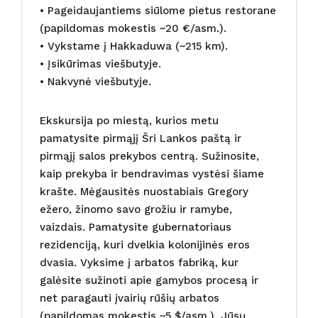
• Pageidaujantiems siūlome pietus restorane
(papildomas mokestis ~20 €/asm.).
• Vykstame į Hakkaduwa (~215 km).
• Įsikūrimas viešbutyje.
• Nakvynė viešbutyje.
Ekskursija po miestą, kurios metu
pamatysite pirmąjį Šri Lankos paštą ir
pirmąjį salos prekybos centrą. Sužinosite,
kaip prekyba ir bendravimas vystėsi šiame
krašte. Mėgausitės nuostabiais Gregory
ežero, žinomo savo grožiu ir ramybe,
vaizdais. Pamatysite gubernatoriaus
rezidenciją, kuri dvelkia kolonijinės eros
dvasia. Vyksime į arbatos fabriką, kur
galėsite sužinoti apie gamybos procesą ir
net paragauti įvairių rūšių arbatos
(papildomas mokestis ~5 $/asm.). Jūsų