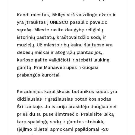
Kandi miestas, iškilęs virš vaizdingo ežero ir
yra įtrauktas į UNESCO pasaulio paveldo
sąrašą. Mieste rasite daugybę religinių
istorinių pastatų, kraštovaizdžio sodų ir
muziejų. Už miesto ribų kalnų šlaituose yra
debesų miškai ir atogrąžų plantacijos,
kuriose galite vaikščioti ir stebėti laukinę
gamtą. Prie Mahaweli upės rikiuojasi
prabangūs kurortai.
Peradenijos karališkasis botanikos sodas yra
didžiausias ir gražiausias botanikos sodas
Šri Lankoje. Jo istorija prasidėjo daugiau nei
prieš du su puse šimtmečio. Praleisite laiką
tarp spalvingų sodų ir gamtos stebuklų
(įėjimo bilietai apmokami papildomai ~20