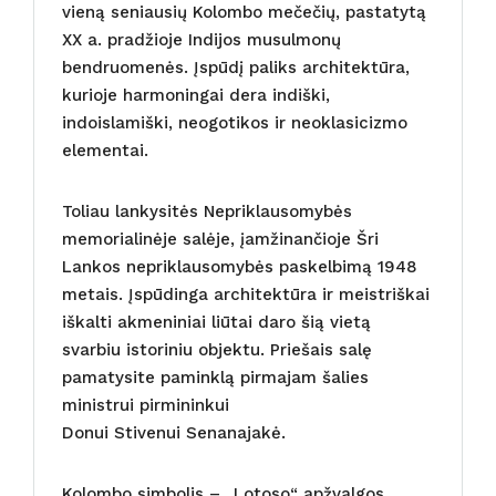
vieną seniausių Kolombo mečečių, pastatytą
XX a. pradžioje Indijos musulmonų
bendruomenės. Įspūdį paliks architektūra,
kurioje harmoningai dera indiški,
indoislamiški, neogotikos ir neoklasicizmo
elementai.
Toliau lankysitės Nepriklausomybės
memorialinėje salėje, įamžinančioje Šri
Lankos nepriklausomybės paskelbimą 1948
metais. Įspūdinga architektūra ir meistriškai
iškalti akmeniniai liūtai daro šią vietą
svarbiu istoriniu objektu. Priešais salę
pamatysite paminklą pirmajam šalies
ministrui pirmininkui
Donui Stivenui Senanajakė.
Kolombo simbolis – „Lotoso“ apžvalgos