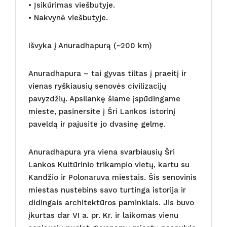
• Įsikūrimas viešbutyje.
• Nakvynė viešbutyje.
Išvyka į Anuradhapurą (~200 km)
Anuradhapura – tai gyvas tiltas į praeitį ir
vienas ryškiausių senovės civilizacijų
pavyzdžių. Apsilankę šiame įspūdingame
mieste, pasinersite į Šri Lankos istorinį
paveldą ir pajusite jo dvasinę gelmę.
Anuradhapura yra viena svarbiausių Šri
Lankos Kultūrinio trikampio vietų, kartu su
Kandžio ir Polonaruva miestais. Šis senovinis
miestas nustebins savo turtinga istorija ir
didingais architektūros paminklais. Jis buvo
įkurtas dar VI a. pr. Kr. ir laikomas vienu