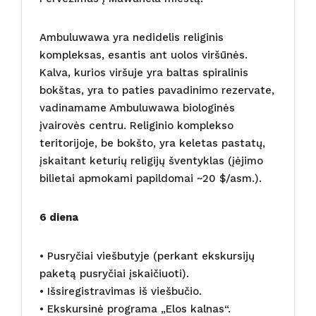
Ambuluwawa yra nedidelis religinis
kompleksas, esantis ant uolos viršūnės.
Kalva, kurios viršuje yra baltas spiralinis
bokštas, yra to paties pavadinimo rezervate,
vadinamame Ambuluwawa biologinės
įvairovės centru. Religinio komplekso
teritorijoje, be bokšto, yra keletas pastatų,
įskaitant keturių religijų šventyklas (įėjimo
bilietai apmokami papildomai ~20 $/asm.).
6 diena
• Pusryčiai viešbutyje (perkant ekskursijų
paketą pusryčiai įskaičiuoti).
• Išsiregistravimas iš viešbučio.
• Ekskursinė programa „Elos kalnas“.