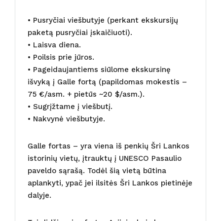
• Pusryčiai viešbutyje (perkant ekskursijų
paketą pusryčiai įskaičiuoti).
• Laisva diena.
• Poilsis prie jūros.
• Pageidaujantiems siūlome ekskursinę
išvyką į Galle fortą (papildomas mokestis –
75 €/asm. + pietūs ~20 $/asm.).
• Sugrįžtame į viešbutį.
• Nakvynė viešbutyje.
Galle fortas – yra viena iš penkių Šri Lankos
istorinių vietų, įtrauktų į UNESCO Pasaulio
paveldo sąrašą. Todėl šią vietą būtina
aplankyti, ypač jei ilsitės Šri Lankos pietinėje
dalyje.