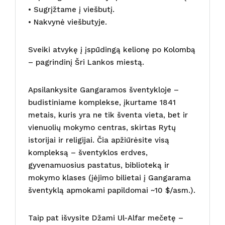
• Sugrįžtame į viešbutį.
• Nakvynė viešbutyje.
Sveiki atvykę į įspūdingą kelionę po Kolombą
– pagrindinį Šri Lankos miestą.
Apsilankysite Gangaramos šventykloje –
budistiniame komplekse, įkurtame 1841
metais, kuris yra ne tik šventa vieta, bet ir
vienuolių mokymo centras, skirtas Rytų
istorijai ir religijai. Čia apžiūrėsite visą
kompleksą – šventyklos erdves,
gyvenamuosius pastatus, biblioteką ir
mokymo klases (įėjimo bilietai į Gangarama
šventyklą apmokami papildomai ~10 $/asm.).
Taip pat išvysite Džami Ul-Alfar mečetę –