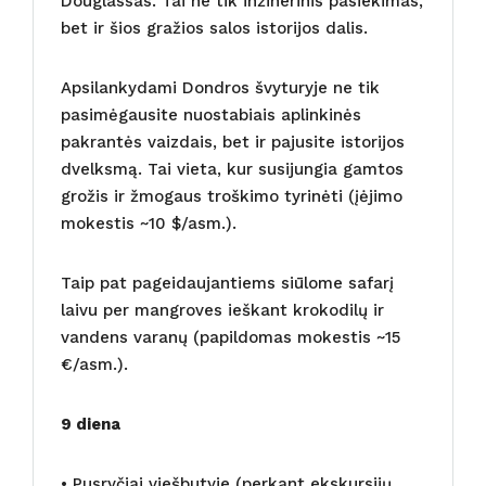
Douglassas. Tai ne tik inžinerinis pasiekimas,
bet ir šios gražios salos istorijos dalis.
Apsilankydami Dondros švyturyje ne tik
pasimėgausite nuostabiais aplinkinės
pakrantės vaizdais, bet ir pajusite istorijos
dvelksmą. Tai vieta, kur susijungia gamtos
grožis ir žmogaus troškimo tyrinėti (įėjimo
mokestis ~10 $/asm.).
Taip pat pageidaujantiems siūlome safarį
laivu per mangroves ieškant krokodilų ir
vandens varanų (papildomas mokestis ~15
€/asm.).
9 diena
• Pusryčiai viešbutyje (perkant ekskursijų