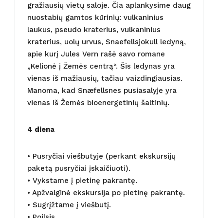
gražiausių vietų saloje. Čia aplankysime daug
nuostabių gamtos kūrinių: vulkaninius
laukus, pseudo kraterius, vulkaninius
kraterius, uolų urvus, Snaefellsjokull ledyną,
apie kurį Jules Vern rašė savo romane
„Kelionė į Žemės centrą“. Šis ledynas yra
vienas iš mažiausių, tačiau vaizdingiausias.
Manoma, kad Snæfellsnes pusiasalyje yra
vienas iš Žemės bioenergetinių šaltinių.
4 diena
• Pusryčiai viešbutyje (perkant ekskursijų
paketą pusryčiai įskaičiuoti).
• Vykstame į pietinę pakrantę.
• Apžvalginė ekskursija po pietinę pakrantę.
• Sugrįžtame į viešbutį.
• Poilsis.