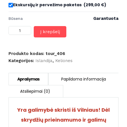
Ekskursijų ir pervežimo paketas
(299,00 €)
Garantuota
Būsena
produkto
Į krepšelį
kiekis:
ISLANDIJA
-
vulkanų
Produkto kodas:
tour_406
ir
Kategorijos:
Islandija
,
Keliones
trolių
šalis
(skrydis
iš
Rygos
su
AirBaltic)
Yra galimybė skristi iš Vilniaus! Dėl
skrydžių prieinamumo ir galimų