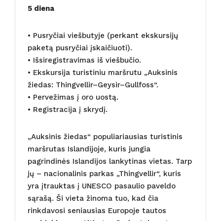
5 diena
• Pusryčiai viešbutyje (perkant ekskursijų
paketą pusryčiai įskaičiuoti).
• Išsiregistravimas iš viešbučio.
• Ekskursija turistiniu maršrutu „Auksinis
žiedas: Thingvellir–Geysir–Gullfoss“.
• Pervežimas į oro uostą.
• Registracija į skrydį.
„Auksinis žiedas“ populiariausias turistinis
maršrutas Islandijoje, kuris jungia
pagrindinės Islandijos lankytinas vietas. Tarp
jų – nacionalinis parkas „Thingvellir“, kuris
yra įtrauktas į UNESCO pasaulio paveldo
sąrašą. Ši vieta žinoma tuo, kad čia
rinkdavosi seniausias Europoje tautos