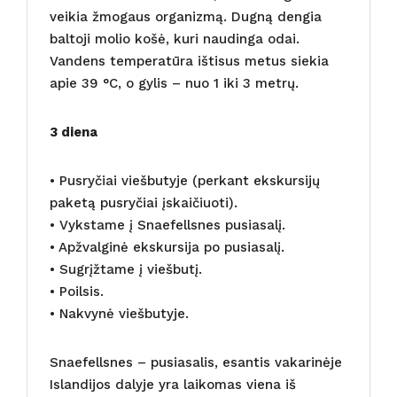
veikia žmogaus organizmą. Dugną dengia
baltoji molio košė, kuri naudinga odai.
Vandens temperatūra ištisus metus siekia
apie 39 °C, o gylis – nuo 1 iki 3 metrų.
3 diena
• Pusryčiai viešbutyje (perkant ekskursijų
paketą pusryčiai įskaičiuoti).
• Vykstame į Snaefellsnes pusiasalį.
• Apžvalginė ekskursija po pusiasalį.
• Sugrįžtame į viešbutį.
• Poilsis.
• Nakvynė viešbutyje.
Snaefellsnes – pusiasalis, esantis vakarinėje
Islandijos dalyje yra laikomas viena iš