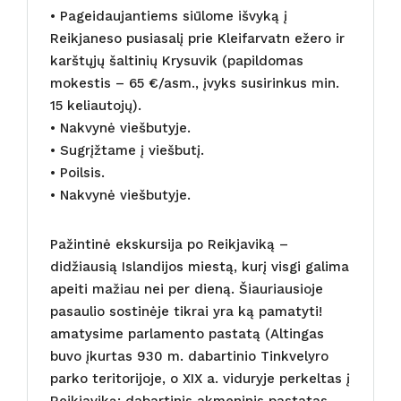
• Pageidaujantiems siūlome išvyką į
Reikjaneso pusiasalį prie Kleifarvatn ežero ir
karštųjų šaltinių Krysuvik (papildomas
mokestis – 65 €/asm., įvyks susirinkus min.
15 keliautojų).
• Nakvynė viešbutyje.
• Sugrįžtame į viešbutį.
• Poilsis.
• Nakvynė viešbutyje.
Pažintinė ekskursija po Reikjaviką –
didžiausią Islandijos miestą, kurį visgi galima
apeiti mažiau nei per dieną. Šiauriausioje
pasaulio sostinėje tikrai yra ką pamatyti!
amatysime parlamento pastatą (Altingas
buvo įkurtas 930 m. dabartinio Tinkvelyro
parko teritorijoje, o XIX a. viduryje perkeltas į
Reikjaviką; dabartinis akmeninis pastatas