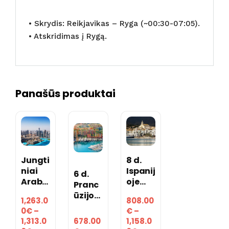
• Skrydis: Reikjavikas – Ryga (~00:30-07:05).
• Atskridimas į Rygą.
Panašūs produktai
Jungti
8 d.
niai
Ispanij
6 d.
Arabų
oje
Pranc
Emyra
(Cost
ūzijos
1,263.0
808.00
tai 12
a
žydroji
0
€
–
€
–
d.
Brava
pakra
678.00
1,313.0
1,158.0
(skryd
/
ntė –