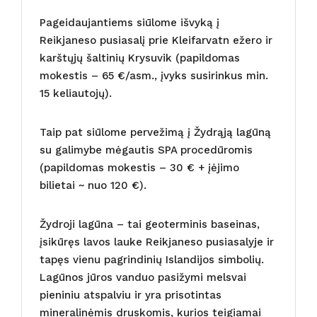
Pageidaujantiems siūlome išvyką į
Reikjaneso pusiasalį prie Kleifarvatn ežero ir
karštųjų šaltinių Krysuvik (papildomas
mokestis – 65 €/asm., įvyks susirinkus min.
15 keliautojų).
Taip pat siūlome pervežimą į Žydrąją lagūną
su galimybe mėgautis SPA procedūromis
(papildomas mokestis – 30 € + įėjimo
bilietai ~ nuo 120 €).
Žydroji lagūna – tai geoterminis baseinas,
įsikūręs lavos lauke Reikjaneso pusiasalyje ir
tapęs vienu pagrindinių Islandijos simbolių.
Lagūnos jūros vanduo pasižymi melsvai
pieniniu atspalviu ir yra prisotintas
mineralinėmis druskomis, kurios teigiamai