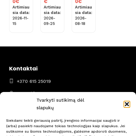
Price
Price
€
0
€
0
€
is iš
Costa
Mona
range:
range:
Artimiau
Artimiau
Artimiau
Rygos
del
kas –
1,263.00€
808.00€
sia data:
sia data:
sia data:
)
Mares
Italija
2026-
2026-11-
2026-
through
through
me)
(skryd
09-25
15
08-18
1,313.00€
1,158.00€
skrydi
is iš
s iš
Vilnia
Vilnia
us
us su
arba
Ryana
Rygos
ir
)
Kontaktai
+370 615 25019
Panevėžys
Tvarkyti sutikimą dėl
I - VII 8:00 - 22:00
slapukų
Siekdami teikti geriausią patirtį, įrenginio informacijai saugoti ir
(arba) pasiekti naudojame tokias technologijas kaip slapukus. Jei
sutiksime su šiomis technologijomis, galėsime apdoroti duomenis,