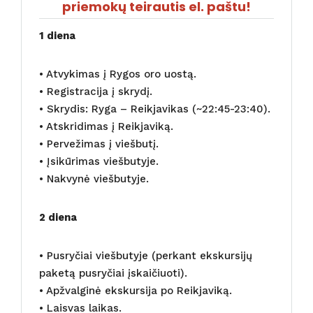
priemokų teirautis el. paštu!
1 diena
• Atvykimas į Rygos oro uostą.
• Registracija į skrydį.
• Skrydis: Ryga – Reikjavikas (~22:45-23:40).
• Atskridimas į Reikjaviką.
• Pervežimas į viešbutį.
• Įsikūrimas viešbutyje.
• Nakvynė viešbutyje.
2 diena
• Pusryčiai viešbutyje (perkant ekskursijų
paketą pusryčiai įskaičiuoti).
• Apžvalginė ekskursija po Reikjaviką.
• Laisvas laikas.