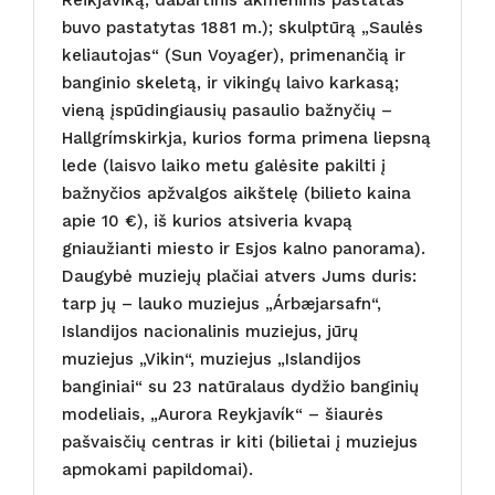
buvo pastatytas 1881 m.); skulptūrą „Saulės
keliautojas“ (Sun Voyager), primenančią ir
banginio skeletą, ir vikingų laivo karkasą;
vieną įspūdingiausių pasaulio bažnyčių –
Hallgrímskirkja, kurios forma primena liepsną
lede (laisvo laiko metu galėsite pakilti į
bažnyčios apžvalgos aikštelę (bilieto kaina
apie 10 €), iš kurios atsiveria kvapą
gniaužianti miesto ir Esjos kalno panorama).
Daugybė muziejų plačiai atvers Jums duris:
tarp jų – lauko muziejus „Árbæjarsafn“,
Islandijos nacionalinis muziejus, jūrų
muziejus „Vikin“, muziejus „Islandijos
banginiai“ su 23 natūralaus dydžio banginių
modeliais, „Aurora Reykjavík“ – šiaurės
pašvaisčių centras ir kiti (bilietai į muziejus
apmokami papildomai).