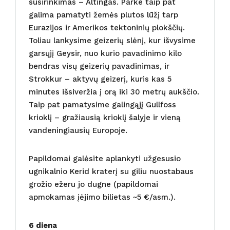
susirinkimas – Altingas. Parke taip pat
galima pamatyti žemės plutos lūžį tarp
Eurazijos ir Amerikos tektoninių plokščių.
Toliau lankysime geizerių slėnį, kur išvysime
garsųjį Geysir, nuo kurio pavadinimo kilo
bendras visų geizerių pavadinimas, ir
Strokkur – aktyvų geizerį, kuris kas 5
minutes išsiveržia į orą iki 30 metrų aukščio.
Taip pat pamatysime galingąjį Gullfoss
krioklį – gražiausią krioklį šalyje ir vieną
vandeningiausių Europoje.
Papildomai galėsite aplankyti užgesusio
ugnikalnio Kerid kraterį su giliu nuostabaus
grožio ežeru jo dugne (papildomai
apmokamas įėjimo bilietas ~5 €/asm.).
6 diena