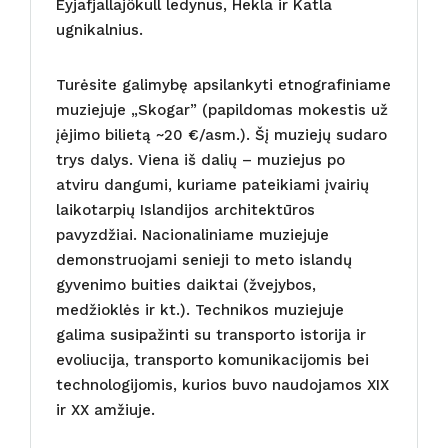
Eyjafjallajökull ledynus, Hekla ir Katla
ugnikalnius.
Turėsite galimybę apsilankyti etnografiniame
muziejuje „Skogar” (papildomas mokestis už
įėjimo bilietą ~20 €/asm.). Šį muziejų sudaro
trys dalys. Viena iš dalių – muziejus po
atviru dangumi, kuriame pateikiami įvairių
laikotarpių Islandijos architektūros
pavyzdžiai. Nacionaliniame muziejuje
demonstruojami senieji to meto islandų
gyvenimo buities daiktai (žvejybos,
medžioklės ir kt.). Technikos muziejuje
galima susipažinti su transporto istorija ir
evoliucija, transporto komunikacijomis bei
technologijomis, kurios buvo naudojamos XIX
ir XX amžiuje.