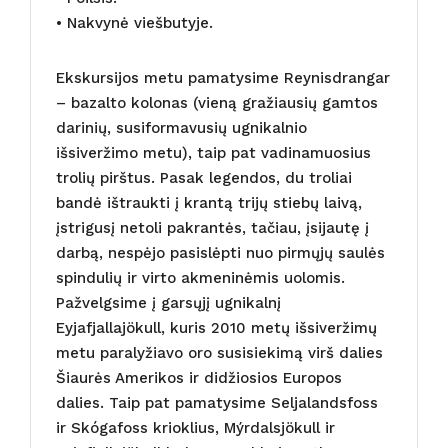
• Nakvynė viešbutyje.
Ekskursijos metu pamatysime Reynisdrangar
– bazalto kolonas (vieną gražiausių gamtos
darinių, susiformavusių ugnikalnio
išsiveržimo metu), taip pat vadinamuosius
trolių pirštus. Pasak legendos, du troliai
bandė ištraukti į krantą trijų stiebų laivą,
įstrigusį netoli pakrantės, tačiau, įsijautę į
darbą, nespėjo pasislėpti nuo pirmųjų saulės
spindulių ir virto akmeninėmis uolomis.
Pažvelgsime į garsųjį ugnikalnį
Eyjafjallajökull, kuris 2010 metų išsiveržimų
metu paralyžiavo oro susisiekimą virš dalies
Šiaurės Amerikos ir didžiosios Europos
dalies. Taip pat pamatysime Seljalandsfoss
ir Skógafoss krioklius, Mýrdalsjökull ir