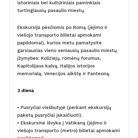
istoriniais bei kultūriniais paminklais
turtingiausių pasaulio miestų.
Ekskursija pėsčiomis po Romą (įėjimo ir
viešojo transporto bilietai apmokami
papildomai), kurios metu pamatysite
garsiausias vieno seniausių pasaulio miestų
įžymybes: Koliziejų, romėnų forumus,
Kapitolijaus kalvą, Italijos istorijos
memorialą, Venecijos aikštę ir Panteoną.
3 diena
• Pusryčiai viešbutyje (perkant ekskursijų
paketą pusryčiai įskaičiuoti).
• Ekskursinė išvyka į Vatikaną (įėjimo ir
viešojo transporto (metro) bilietai apmokami