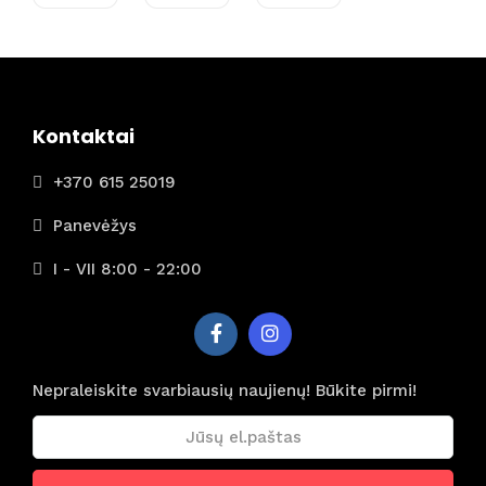
s iš
Vilnia
us su
Ryana
ir
Kontaktai
+370 615 25019
Panevėžys
I - VII 8:00 - 22:00
Nepraleiskite svarbiausių naujienų! Būkite pirmi!