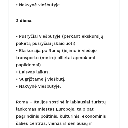
• Nakvynė viešbutyje.
2 diena
• Pusryčiai viešbutyje (perkant ekskursijų
paketą pusryčiai įskaičiuoti).
• Ekskursija po Romą (įėjimo ir viešojo
transporto (metro) bilietai apmokami
papildomai).
• Laisvas laikas.
• Sugrįžtame į viešbutį.
• Nakvynė viešbutyje.
Roma – Italijos sostinė ir labiausiai turistų
lankomas miestas Europoje, taip pat
pagrindinis politinis, kultūrinis, ekonominis
šalies centras, vienas iš seniausių ir