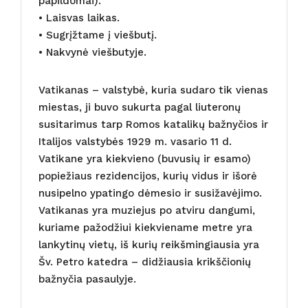
papildomai).
• Laisvas laikas.
• Sugrįžtame į viešbutį.
• Nakvynė viešbutyje.
Vatikanas – valstybė, kuria sudaro tik vienas
miestas, ji buvo sukurta pagal liuteronų
susitarimus tarp Romos katalikų bažnyčios ir
Italijos valstybės 1929 m. vasario 11 d.
Vatikane yra kiekvieno (buvusių ir esamo)
popiežiaus rezidencijos, kurių vidus ir išorė
nusipelno ypatingo dėmesio ir susižavėjimo.
Vatikanas yra muziejus po atviru dangumi,
kuriame pažodžiui kiekviename metre yra
lankytinų vietų, iš kurių reikšmingiausia yra
Šv. Petro katedra – didžiausia krikščionių
bažnyčia pasaulyje.