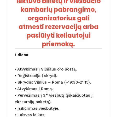
lėktuvo bilietų ir viešbučio
kambarių pabrangimo,
organizatorius gali
atmesti rezervaciją arba
pasiūlyti keliautojui
priemoką.
1 diena
• Atvykimas į Vilniaus oro uostą.
• Registracija į skrydį.
• Skrydis: Vilnius – Roma (~19:30-21:15).
• Atvykimas į Romą.
• Pervežimas į 3* viešbutį (įskaičiuotas į
ekskursijų paketą).
• Įsikūrimas viešbutyje.
• Laisvas laikas.