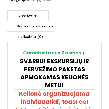
Kategorijos:
Italija
,
Keliones
VATIKANAS
4
D.
(skrydis
iš
Vilniaus)
Garantuota nuo 2 asmenų!
SVARBU! EKSKURSIJŲ IR
PERVEŽIMO PAKETAS
APMOKAMAS KELIONĖS
METU!
Kelionė organizuojama
individualiai, todėl dėl