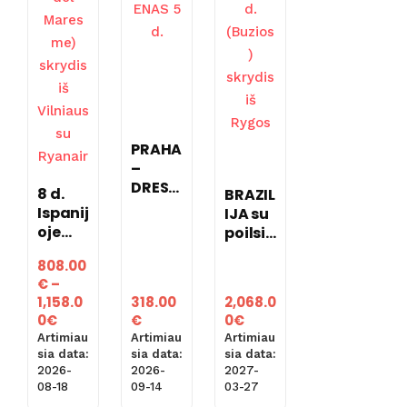
PRAHA
–
DRESD
8 d.
BRAZIL
ENAS 5
Ispanij
IJA su
d.
oje
poilsiu
(Cost
prie
808.00
a
jūros
€
–
Brava
16 d.
318.00
2,068.0
1,158.0
/
(Buzio
Price
€
0
€
0
€
Costa
s)
range:
Artimiau
Artimiau
Artimiau
del
skrydi
808.00€
sia data:
sia data:
sia data:
Mares
s iš
2026-
2027-
2026-
through
me)
Rygos
09-14
03-27
08-18
1,158.00€
skrydi