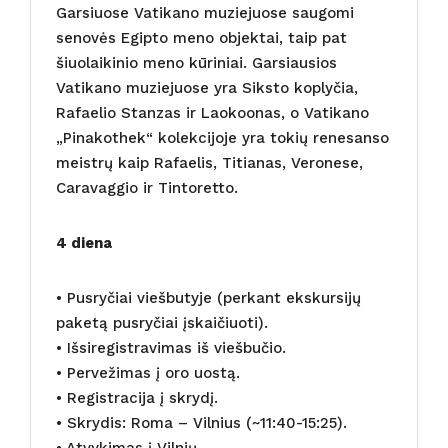
Garsiuose Vatikano muziejuose saugomi
senovės Egipto meno objektai, taip pat
šiuolaikinio meno kūriniai. Garsiausios
Vatikano muziejuose yra Siksto koplyčia,
Rafaelio Stanzas ir Laokoonas, o Vatikano
„Pinakothek“ kolekcijoje yra tokių renesanso
meistrų kaip Rafaelis, Titianas, Veronese,
Caravaggio ir Tintoretto.
4 diena
• Pusryčiai viešbutyje (perkant ekskursijų
paketą pusryčiai įskaičiuoti).
• Išsiregistravimas iš viešbučio.
• Pervežimas į oro uostą.
• Registracija į skrydį.
• Skrydis: Roma – Vilnius (~11:40-15:25).
• Atvykimas į Vilnių.