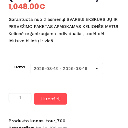
1,048.00
€
Garantuota nuo 2 asmenų! SVARBU! EKSKURSIJŲ IR
PERVEŽIMO PAKETAS APMOKAMAS KELIONĖS METU!
Kelionė organizuojama individualiai, todėl dėl
lėktuvo bilietų ir vie&…
Data
produkto
Į krepšelį
kiekis:
CITY
TOUR:
ROMA
Produkto kodas:
tour_700
-