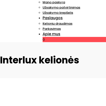
Mano paskyra
Užsakymo patvirtinimas
Užsakymo krepšelis
Paslaugos
Kelionių draudimas
Parkavimas
Apie mus
0
Interlux kelionės