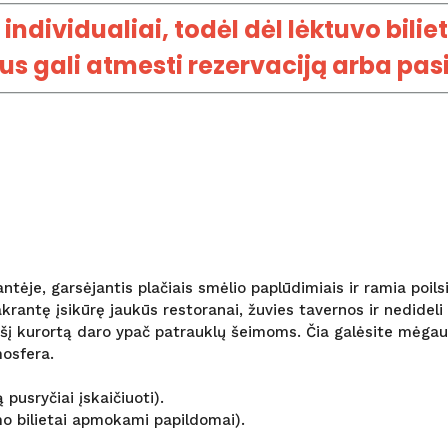
ndividualiai, todėl dėl lėktuvo bilie
 gali atmesti rezervaciją arba pasi
antėje, garsėjantis plačiais smėlio paplūdimiais ir ramia poi
rantę įsikūrę jaukūs restoranai, žuvies tavernos ir nedideli 
nį šį kurortą daro ypač patrauklų šeimoms. Čia galėsite mėgau
mosfera.
pusryčiai įskaičiuoti).
imo bilietai apmokami papildomai).