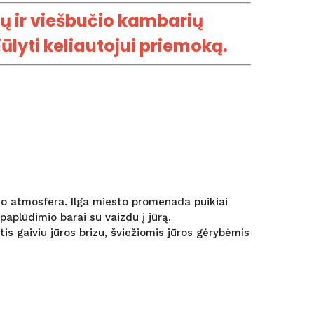
tų ir viešbučio kambarių
ūlyti keliautojui priemoką.
lsio atmosfera. Ilga miesto promenada puikiai
paplūdimio barai su vaizdu į jūrą.
tis gaiviu jūros brizu, šviežiomis jūros gėrybėmis