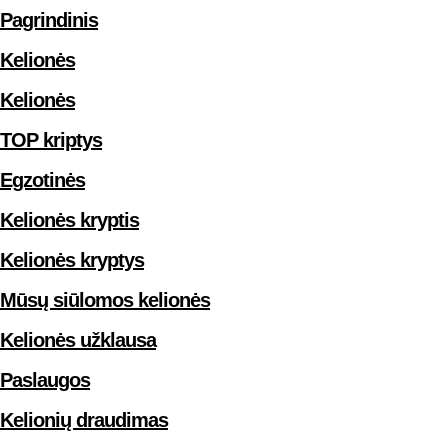
Pagrindinis
Kelionės
Kelionės
TOP kriptys
Egzotinės
Kelionės kryptis
Kelionės kryptys
Mūsų siūlomos kelionės
Kelionės užklausa
Paslaugos
Kelionių draudimas