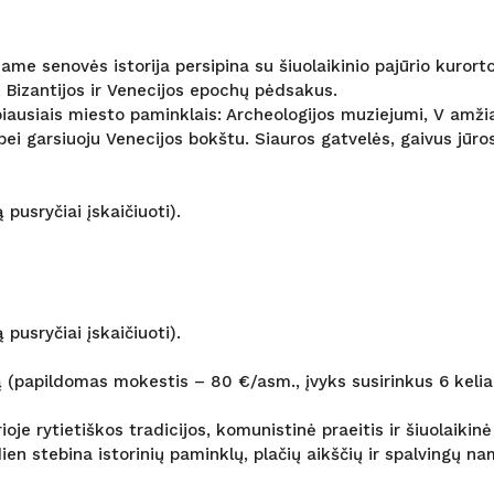
iame senovės istorija persipina su šiuolaikinio pajūrio kuro
, Bizantijos ir Venecijos epochų pėdsakus.
biausiais miesto paminklais: Archeologijos muziejumi, V amži
i garsiuoju Venecijos bokštu. Siauros gatvelės, gaivus jūros
pusryčiai įskaičiuoti).
pusryčiai įskaičiuoti).
 (papildomas mokestis – 80 €/asm., įvyks susirinkus 6 kelia
ioje rytietiškos tradicijos, komunistinė praeitis ir šiuolaikin
ien stebina istorinių paminklų, plačių aikščių ir spalvingų na