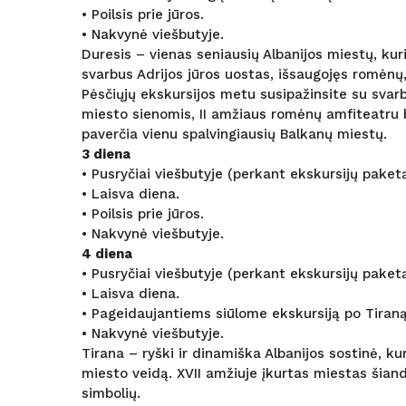
• Poilsis prie jūros.
• Nakvynė viešbutyje.
Duresis – vienas seniausių Albanijos miestų, kur
svarbus Adrijos jūros uostas, išsaugojęs romėnų
Pėsčiųjų ekskursijos metu susipažinsite su svar
miesto sienomis, II amžiaus romėnų amfiteatru be
paverčia vienu spalvingiausių Balkanų miestų.
3 diena
• Pusryčiai viešbutyje (perkant ekskursijų paketą 
• Laisva diena.
• Poilsis prie jūros.
• Nakvynė viešbutyje.
4 diena
• Pusryčiai viešbutyje (perkant ekskursijų paketą 
• Laisva diena.
• Pageidaujantiems siūlome ekskursiją po Tiraną
• Nakvynė viešbutyje.
Tirana – ryški ir dinamiška Albanijos sostinė, kur
miesto veidą. XVII amžiuje įkurtas miestas šiand
simbolių.