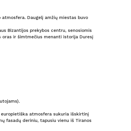
rto atmosfera. Daugelį amžių miestas buvo
aus Bizantijos prekybos centru, senosiomis
 oras ir šimtmečius menanti istorija Duresį
utojams).
ė europietiška atmosfera sukuria išskirtinį
mų fasadų deriniu, tapusiu vienu iš Tiranos