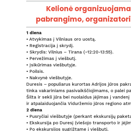
Kelionė organizuojama i
pabrangimo, organizatorius
1 diena
• Atvykimas į Vilniaus oro uostą.
• Registracija į skrydį.
• Skrydis: Vilnius – Tirana (~12:20-13:55).
• Pervežimas į viešbutį.
• Įsikūrimas viešbutyje.
• Poilsis.
• Nakvynė viešbutyje.
Duresis – populiarus kurortas Adrijos jūros pakr
tinka vakariniams pasivaikščiojimams, o palei pak
Šilta ir sekli jūra bei nuolaidus įėjimas į vande
ir atpalaiduojančia Viduržemio jūros regiono at
2 diena
• Pusryčiai viešbutyje (perkant ekskursijų paketą 
• Ekskursija po Duresį (viešojo transporto ir įėj
• Po ekskursijos sugrįžtame į viešbutį.