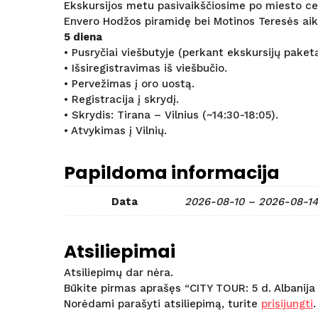
Ekskursijos metu pasivaikščiosime po miesto c
Envero Hodžos piramidę bei Motinos Teresės aik
5 diena
• Pusryčiai viešbutyje (perkant ekskursijų paketą 
• Išsiregistravimas iš viešbučio.
• Pervežimas į oro uostą.
• Registracija į skrydį.
• Skrydis: Tirana – Vilnius (~14:30-18:05).
• Atvykimas į Vilnių.
Papildoma informacija
Data
2026-08-10 – 2026-08-14
Atsiliepimai
Atsiliepimų dar nėra.
Būkite pirmas aprašęs “CITY TOUR: 5 d. Albanija (
Norėdami parašyti atsiliepimą, turite
prisijungti
.