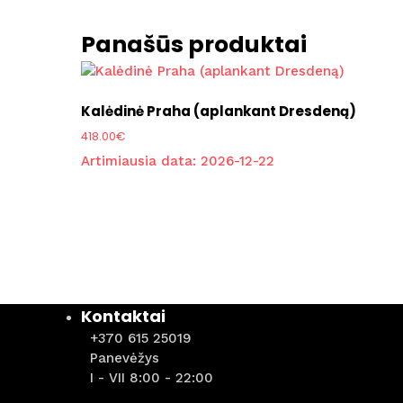
Panašūs produktai
Kalėdinė Praha (aplankant Dresdeną)
418.00
€
Artimiausia data:
2026-12-22
Kontaktai
+370 615 25019
Panevėžys
I - VII 8:00 - 22:00