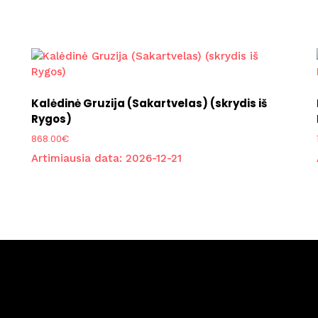
Kalėdinė Gruzija (Sakartvelas) (skrydis iš
Rygos)
868.00
€
Artimiausia data:
2026-12-21