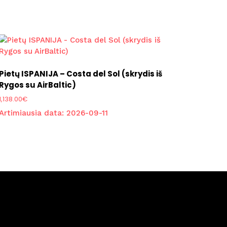
Pietų ISPANIJA – Costa del Sol (skrydis iš
Rygos su AirBaltic)
1,138.00
€
Artimiausia data:
2026-09-11