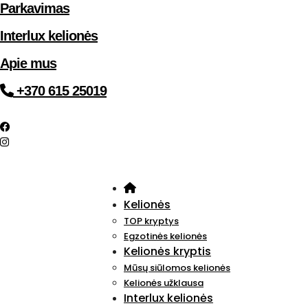
Parkavimas
Interlux kelionės
Apie mus
+370 615 25019
Kelionės
TOP kryptys
Egzotinės kelionės
Kelionės kryptis
Mūsų siūlomos kelionės
Kelionės užklausa
Interlux kelionės