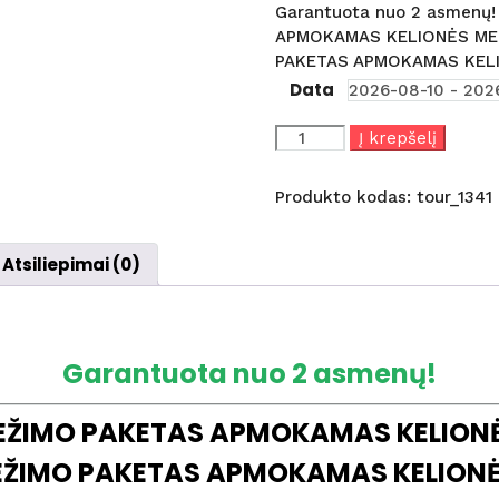
Garantuota nuo 2 asmenų
APMOKAMAS KELIONĖS MET
PAKETAS APMOKAMAS KELI
Data
produkto
Į krepšelį
kiekis:
CITY
Produkto kodas:
tour_1341
TOUR:
5
d.
Atsiliepimai (0)
Albanija
(skrydis
iš
Vilniaus)
Garantuota nuo 2 asmenų!
VEŽIMO PAKETAS APMOKAMAS KELION
VEŽIMO PAKETAS APMOKAMAS KELIONĖ