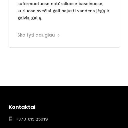
suformuotuose natūraliuose baseinuose,
kuriuose svečiai gali pajusti vandens jėgą ir
gaivią galią.
Skaityti daugiau
Kontaktai
+370 615 25019