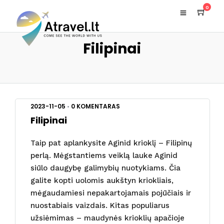
0
Filipinai
2023-11-05
•
0 KOMENTARAS
Filipinai
Taip pat aplankysite Aginid krioklį – Filipinų
perlą. Mėgstantiems veiklą lauke Aginid
siūlo daugybę galimybių nuotykiams. Čia
galite kopti uolomis aukštyn kriokliais,
mėgaudamiesi nepakartojamais pojūčiais ir
nuostabiais vaizdais. Kitas populiarus
užsiėmimas – maudynės krioklių apačioje