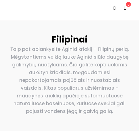
0
Filipinai
Taip pat aplankysite Aginid krioklį – Filipinų perlą.
Mėgstantiems veiklą lauke Aginid siūlo daugybę
galimybių nuotykiams. Čia galite kopti uolomis
aukštyn kriokliais, mėgaudamiesi
nepakartojamais pojūčiais ir nuostabiais
vaizdais. Kitas populiarus užsiėmimas –
maudynės krioklių apačioje suformuotuose
natūraliuose baseinuose, kuriuose svečiai gali
pajusti vandens jėgą ir gaivią galią.