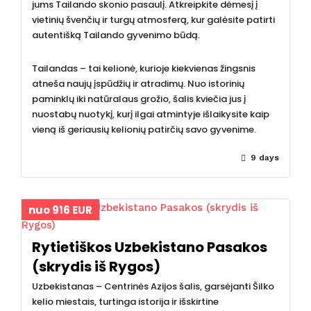
jums Tailando skonio pasaulį. Atkreipkite dėmesį į
vietinių švenčių ir turgų atmosferą, kur galėsite patirti
autentišką Tailando gyvenimo būdą.
Tailandas – tai kelionė, kurioje kiekvienas žingsnis
atneša naujų įspūdžių ir atradimų. Nuo istorinių
paminklų iki natūralaus grožio, šalis kviečia jus į
nuostabų nuotykį, kurį ilgai atmintyje išlaikysite kaip
vieną iš geriausių kelionių patirčių savo gyvenime.
9 days
nuo 916 EUR
Rytietiškos Uzbekistano Pasakos
(skrydis iš Rygos)
Uzbekistanas – Centrinės Azijos šalis, garsėjanti Šilko
kelio miestais, turtinga istorija ir išskirtine