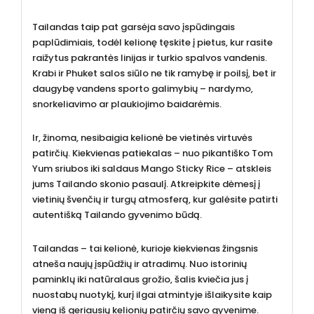
Tailandas taip pat garsėja savo įspūdingais
paplūdimiais, todėl kelionę tęskite į pietus, kur rasite
raižytus pakrantės linijas ir turkio spalvos vandenis.
Krabi ir Phuket salos siūlo ne tik ramybę ir poilsį, bet ir
daugybę vandens sporto galimybių – nardymo,
snorkeliavimo ar plaukiojimo baidarėmis.
Ir, žinoma, nesibaigia kelionė be vietinės virtuvės
patirčių. Kiekvienas patiekalas – nuo pikantiško Tom
Yum sriubos iki saldaus Mango Sticky Rice – atskleis
jums Tailando skonio pasaulį. Atkreipkite dėmesį į
vietinių švenčių ir turgų atmosferą, kur galėsite patirti
autentišką Tailando gyvenimo būdą.
Tailandas – tai kelionė, kurioje kiekvienas žingsnis
atneša naujų įspūdžių ir atradimų. Nuo istorinių
paminklų iki natūralaus grožio, šalis kviečia jus į
nuostabų nuotykį, kurį ilgai atmintyje išlaikysite kaip
vieną iš geriausių kelionių patirčių savo gyvenime.