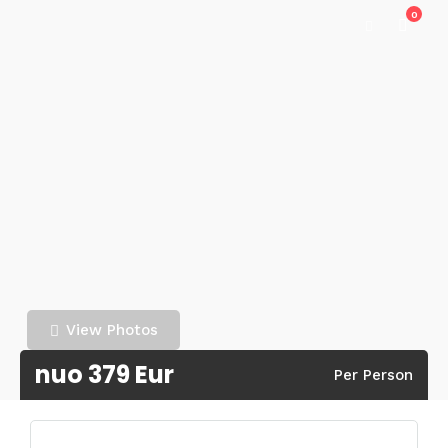
0
View Photos
nuo 379 Eur
Per Person