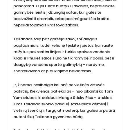
panorama. O jei turite nuotykių dvasios, nepraleiskite
galimybės leistis į džiunglių safari, kur galėsite
pasivažinėti drambliu arba pasimėgauti šio krašto
nepakartojamais kraštovaizdžiais.
Tailandas taip pat garsėja savo įspūdingais
paplūdimiais, todėl kelionę tęskite į pietus, kur rasite
raižytus pakrantės linijas ir turkio spalvos vandenis.
Krabi ir Phuket salos siūlo ne tik ramybę ir poilsį, bet ir
daugybę vandens sporto galimybių – nardymo,
snorkeliavimo ar plaukiojimo baidarėmis.
Ir, žinoma, nesibaigia kelionė be vietinės virtuvės
patirčių. Kiekvienas patiekalas – nuo pikantiško Tom
Yum sriubos iki saldaus Mango Sticky Rice – atskleis
jums Tailando skonio pasaulį. Atkreipkite dėmesį į
vietinių švenčių ir turgų atmosferą, kur galėsite patirti
autentišką Tailando gyvenimo būdą.