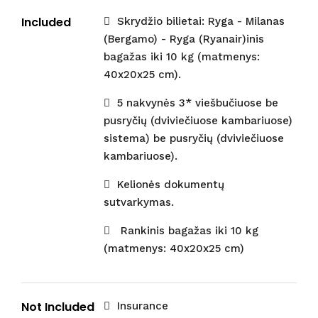
Included
Skrydžio bilietai: Ryga - Milanas
(Bergamo) - Ryga (Ryanair)inis
bagažas iki 10 kg (matmenys:
40x20x25 cm).
5 nakvynės 3* viešbučiuose be
pusryčių (dviviečiuose kambariuose)
sistema) be pusryčių (dviviečiuose
kambariuose).
Kelionės dokumentų
sutvarkymas.
Rankinis bagažas iki 10 kg
(matmenys: 40x20x25 cm)
Not Included
Insurance