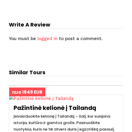
Write A Review
You must be
logged in
to post a comment.
Similar Tours
nuo 1649 EUR
Pažintinė kelionė į Tailandą
Įsivaizduokite kelionę į Tailandą – šalį, kur susipina
istorija, kultūra ir gamtos grožis. Pasiruoškite
nuotykiui, kuris ne tik atvers duris į egzotišką pasaulį,