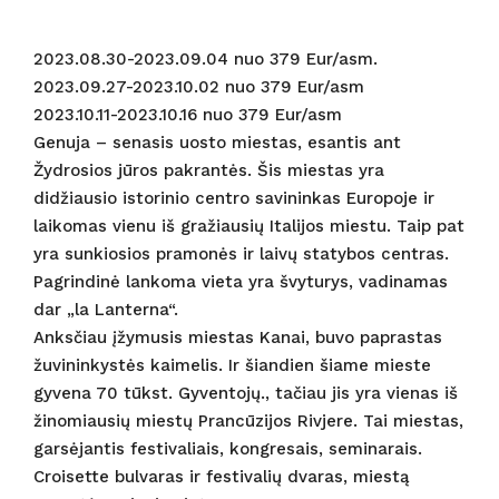
2023.08.30-2023.09.04 nuo 379 Eur/asm.
2023.09.27-2023.10.02 nuo 379 Eur/asm
2023.10.11-2023.10.16 nuo 379 Eur/asm
Genuja – senasis uosto miestas, esantis ant
Žydrosios jūros pakrantės. Šis miestas yra
didžiausio istorinio centro savininkas Europoje ir
laikomas vienu iš gražiausių Italijos miestu. Taip pat
yra sunkiosios pramonės ir laivų statybos centras.
Pagrindinė lankoma vieta yra švyturys, vadinamas
dar „la Lanterna“.
Anksčiau įžymusis miestas Kanai, buvo paprastas
žuvininkystės kaimelis. Ir šiandien šiame mieste
gyvena 70 tūkst. Gyventojų., tačiau jis yra vienas iš
žinomiausių miestų Prancūzijos Rivjere. Tai miestas,
garsėjantis festivaliais, kongresais, seminarais.
Croisette bulvaras ir festivalių dvaras, miestą