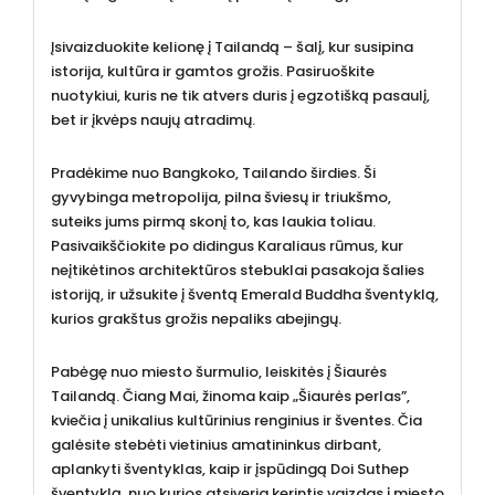
Įsivaizduokite kelionę į Tailandą – šalį, kur susipina
istorija, kultūra ir gamtos grožis. Pasiruoškite
nuotykiui, kuris ne tik atvers duris į egzotišką pasaulį,
bet ir įkvėps naujų atradimų.
Pradėkime nuo Bangkoko, Tailando širdies. Ši
gyvybinga metropolija, pilna šviesų ir triukšmo,
suteiks jums pirmą skonį to, kas laukia toliau.
Pasivaikščiokite po didingus Karaliaus rūmus, kur
neįtikėtinos architektūros stebuklai pasakoja šalies
istoriją, ir užsukite į šventą Emerald Buddha šventyklą,
kurios grakštus grožis nepaliks abejingų.
Pabėgę nuo miesto šurmulio, leiskitės į Šiaurės
Tailandą. Čiang Mai, žinoma kaip „Šiaurės perlas”,
kviečia į unikalius kultūrinius renginius ir šventes. Čia
galėsite stebėti vietinius amatininkus dirbant,
aplankyti šventyklas, kaip ir įspūdingą Doi Suthep
šventyklą, nuo kurios atsiveria kerintis vaizdas į miesto