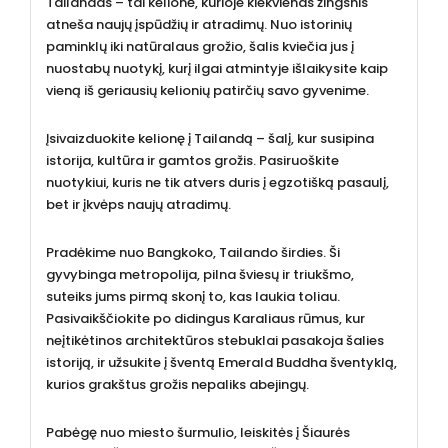
Tailandas – tai kelionė, kurioje kiekvienas žingsnis
atneša naujų įspūdžių ir atradimų. Nuo istorinių
paminklų iki natūralaus grožio, šalis kviečia jus į
nuostabų nuotykį, kurį ilgai atmintyje išlaikysite kaip
vieną iš geriausių kelionių patirčių savo gyvenime.
Įsivaizduokite kelionę į Tailandą – šalį, kur susipina
istorija, kultūra ir gamtos grožis. Pasiruoškite
nuotykiui, kuris ne tik atvers duris į egzotišką pasaulį,
bet ir įkvėps naujų atradimų.
Pradėkime nuo Bangkoko, Tailando širdies. Ši
gyvybinga metropolija, pilna šviesų ir triukšmo,
suteiks jums pirmą skonį to, kas laukia toliau.
Pasivaikščiokite po didingus Karaliaus rūmus, kur
neįtikėtinos architektūros stebuklai pasakoja šalies
istoriją, ir užsukite į šventą Emerald Buddha šventyklą,
kurios grakštus grožis nepaliks abejingų.
Pabėgę nuo miesto šurmulio, leiskitės į Šiaurės