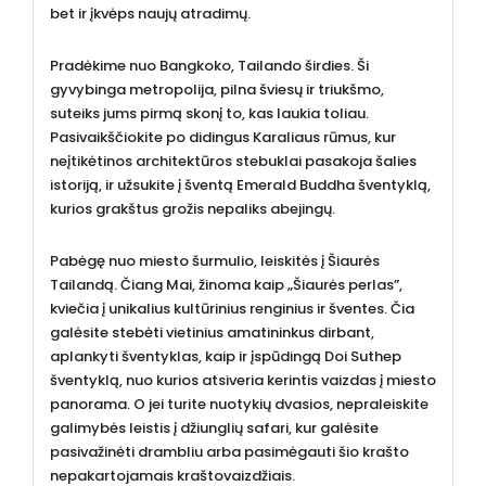
bet ir įkvėps naujų atradimų.
Pradėkime nuo Bangkoko, Tailando širdies. Ši
gyvybinga metropolija, pilna šviesų ir triukšmo,
suteiks jums pirmą skonį to, kas laukia toliau.
Pasivaikščiokite po didingus Karaliaus rūmus, kur
neįtikėtinos architektūros stebuklai pasakoja šalies
istoriją, ir užsukite į šventą Emerald Buddha šventyklą,
kurios grakštus grožis nepaliks abejingų.
Pabėgę nuo miesto šurmulio, leiskitės į Šiaurės
Tailandą. Čiang Mai, žinoma kaip „Šiaurės perlas”,
kviečia į unikalius kultūrinius renginius ir šventes. Čia
galėsite stebėti vietinius amatininkus dirbant,
aplankyti šventyklas, kaip ir įspūdingą Doi Suthep
šventyklą, nuo kurios atsiveria kerintis vaizdas į miesto
panorama. O jei turite nuotykių dvasios, nepraleiskite
galimybės leistis į džiunglių safari, kur galėsite
pasivažinėti drambliu arba pasimėgauti šio krašto
nepakartojamais kraštovaizdžiais.