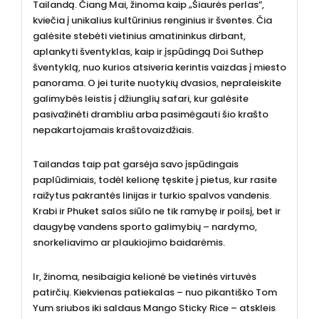
Tailandą. Čiang Mai, žinoma kaip „Šiaurės perlas”,
kviečia į unikalius kultūrinius renginius ir šventes. Čia
galėsite stebėti vietinius amatininkus dirbant,
aplankyti šventyklas, kaip ir įspūdingą Doi Suthep
šventyklą, nuo kurios atsiveria kerintis vaizdas į miesto
panorama. O jei turite nuotykių dvasios, nepraleiskite
galimybės leistis į džiunglių safari, kur galėsite
pasivažinėti drambliu arba pasimėgauti šio krašto
nepakartojamais kraštovaizdžiais.
Tailandas taip pat garsėja savo įspūdingais
paplūdimiais, todėl kelionę tęskite į pietus, kur rasite
raižytus pakrantės linijas ir turkio spalvos vandenis.
Krabi ir Phuket salos siūlo ne tik ramybę ir poilsį, bet ir
daugybę vandens sporto galimybių – nardymo,
snorkeliavimo ar plaukiojimo baidarėmis.
Ir, žinoma, nesibaigia kelionė be vietinės virtuvės
patirčių. Kiekvienas patiekalas – nuo pikantiško Tom
Yum sriubos iki saldaus Mango Sticky Rice – atskleis