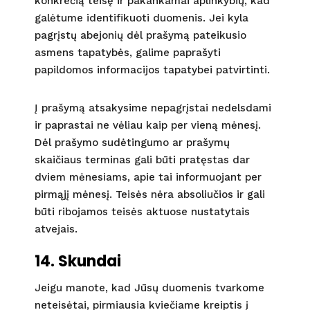
konkrečią teisę ir pakankamai aplinkybių, kad
galėtume identifikuoti duomenis. Jei kyla
pagrįstų abejonių dėl prašymą pateikusio
asmens tapatybės, galime paprašyti
papildomos informacijos tapatybei patvirtinti.
Į prašymą atsakysime nepagrįstai nedelsdami
ir paprastai ne vėliau kaip per vieną mėnesį.
Dėl prašymo sudėtingumo ar prašymų
skaičiaus terminas gali būti pratęstas dar
dviem mėnesiams, apie tai informuojant per
pirmąjį mėnesį. Teisės nėra absoliučios ir gali
būti ribojamos teisės aktuose nustatytais
atvejais.
14. Skundai
Jeigu manote, kad Jūsų duomenis tvarkome
neteisėtai, pirmiausia kviečiame kreiptis į