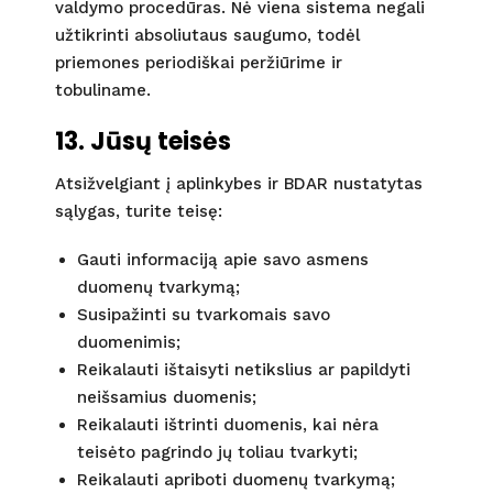
valdymo procedūras. Nė viena sistema negali
užtikrinti absoliutaus saugumo, todėl
priemones periodiškai peržiūrime ir
tobuliname.
13. Jūsų teisės
Atsižvelgiant į aplinkybes ir BDAR nustatytas
sąlygas, turite teisę:
Gauti informaciją apie savo asmens
duomenų tvarkymą;
Susipažinti su tvarkomais savo
duomenimis;
Reikalauti ištaisyti netikslius ar papildyti
neišsamius duomenis;
Reikalauti ištrinti duomenis, kai nėra
teisėto pagrindo jų toliau tvarkyti;
Reikalauti apriboti duomenų tvarkymą;