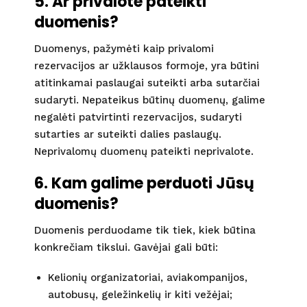
5. Ar privalote pateikti
duomenis?
Duomenys, pažymėti kaip privalomi
rezervacijos ar užklausos formoje, yra būtini
atitinkamai paslaugai suteikti arba sutarčiai
sudaryti. Nepateikus būtinų duomenų, galime
negalėti patvirtinti rezervacijos, sudaryti
sutarties ar suteikti dalies paslaugų.
Neprivalomų duomenų pateikti neprivalote.
6. Kam galime perduoti Jūsų
duomenis?
Duomenis perduodame tik tiek, kiek būtina
konkrečiam tikslui. Gavėjai gali būti:
Kelionių organizatoriai, aviakompanijos,
autobusų, geležinkelių ir kiti vežėjai;