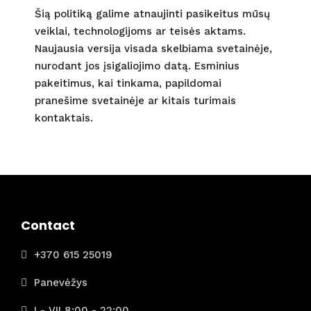
Šią politiką galime atnaujinti pasikeitus mūsų
veiklai, technologijoms ar teisės aktams.
Naujausia versija visada skelbiama svetainėje,
nurodant jos įsigaliojimo datą. Esminius
pakeitimus, kai tinkama, papildomai
pranešime svetainėje ar kitais turimais
kontaktais.
Contact
+370 615 25019
Panevėžys
I - VII 8:00 - 22:00