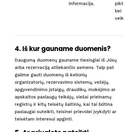
informacija.
piktnau
bei net
veiklos.
4. Iš kur gauname duomenis?
Daugumą duomenų gauname tiesiogiai iš Jūsų
arba rezervaciją atliekančio asmens. Taip pat
galime gauti duomenų iš kelionių
organizatorių, rezervavimo sistemų, vežėjų,
apgyvendinimo įstaigų, draudikų, mokėjimo ar
apskaitos paslaugų teikėjų, viešai prieinamų
registrų ir kitų teisėtų šaltinių, kai tai būtina
paslaugai suteikti, teisinei prievolei įvykdyti ar
teisėtam interesui apginti.