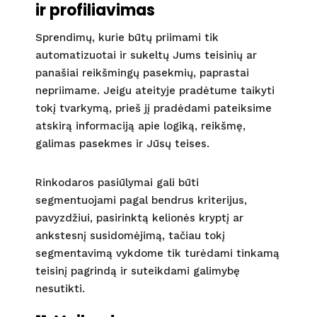
ir profiliavimas
Sprendimų, kurie būtų priimami tik
automatizuotai ir sukeltų Jums teisinių ar
panašiai reikšmingų pasekmių, paprastai
nepriimame. Jeigu ateityje pradėtume taikyti
tokį tvarkymą, prieš jį pradėdami pateiksime
atskirą informaciją apie logiką, reikšmę,
galimas pasekmes ir Jūsų teises.
Rinkodaros pasiūlymai gali būti
segmentuojami pagal bendrus kriterijus,
pavyzdžiui, pasirinktą kelionės kryptį ar
ankstesnį susidomėjimą, tačiau tokį
segmentavimą vykdome tik turėdami tinkamą
teisinį pagrindą ir suteikdami galimybę
nesutikti.