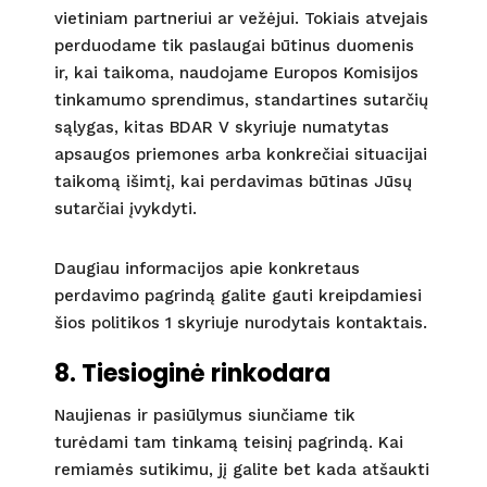
vietiniam partneriui ar vežėjui. Tokiais atvejais
perduodame tik paslaugai būtinus duomenis
ir, kai taikoma, naudojame Europos Komisijos
tinkamumo sprendimus, standartines sutarčių
sąlygas, kitas BDAR V skyriuje numatytas
apsaugos priemones arba konkrečiai situacijai
taikomą išimtį, kai perdavimas būtinas Jūsų
sutarčiai įvykdyti.
Daugiau informacijos apie konkretaus
perdavimo pagrindą galite gauti kreipdamiesi
šios politikos 1 skyriuje nurodytais kontaktais.
8. Tiesioginė rinkodara
Naujienas ir pasiūlymus siunčiame tik
turėdami tam tinkamą teisinį pagrindą. Kai
remiamės sutikimu, jį galite bet kada atšaukti