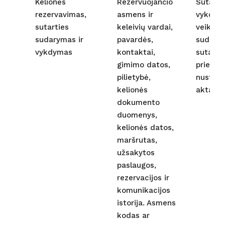
Kelionės
Rezervuojančio
Sutarti
rezervavimas,
asmens ir
vykdym
sutarties
keleivių vardai,
veiksma
sudarymas ir
pavardės,
sudara
vykdymas
kontaktai,
sutartį;
gimimo datos,
prievolė
pilietybė,
nustato
kelionės
aktai.
dokumento
duomenys,
kelionės datos,
maršrutas,
užsakytos
paslaugos,
rezervacijos ir
komunikacijos
istorija. Asmens
kodas ar