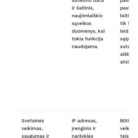
sutikimo data
paslaug
ir šaltinis,
pasiūly
naujienlaiškio
būti si
sąveikos
tik tei
duomenys, kai
leidžia
tokia funkcija
sąlygom
naudojama.
suteiki
aiškią 
atsisaky
Svetainės
IP adresas,
Būtinie
veikimas,
įrenginio ir
veiksm
saugumas ir
naršyklės
teisėta