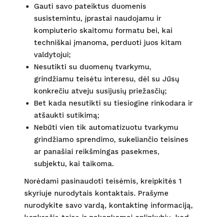
Gauti savo pateiktus duomenis
susistemintu, įprastai naudojamu ir
kompiuterio skaitomu formatu bei, kai
techniškai įmanoma, perduoti juos kitam
valdytojui;
Nesutikti su duomenų tvarkymu,
grindžiamu teisėtu interesu, dėl su Jūsų
konkrečiu atveju susijusių priežasčių;
Bet kada nesutikti su tiesiogine rinkodara ir
atšaukti sutikimą;
Nebūti vien tik automatizuotu tvarkymu
grindžiamo sprendimo, sukeliančio teisines
ar panašiai reikšmingas pasekmes,
subjektu, kai taikoma.
Norėdami pasinaudoti teisėmis, kreipkitės 1
skyriuje nurodytais kontaktais. Prašyme
nurodykite savo vardą, kontaktinę informaciją,