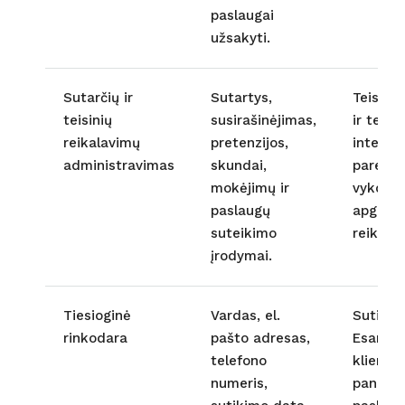
paslaugai
užsakyti.
Sutarčių ir
Sutartys,
Teisinė 
teisinių
susirašinėjimas,
ir teisė
reikalavimų
pretenzijos,
interes
administravimas
skundai,
pareikšt
mokėjimų ir
vykdyti
paslaugų
apginti 
suteikimo
reikala
įrodymai.
Tiesioginė
Vardas, el.
Sutikim
rinkodara
pašto adresas,
Esamie
telefono
klienta
numeris,
panašių