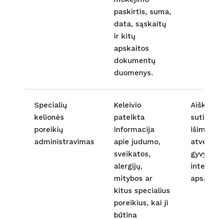
paskirtis, suma,
data, sąskaitų
ir kitų
apskaitos
dokumentų
duomenys.
Specialių
Keleivio
Aiškus 
kelionės
pateikta
sutikim
poreikių
informacija
išimtini
administravimas
apie judumo,
atvejai
sveikatos,
gyvybin
alergijų,
interes
mitybos ar
apsauga
kitus specialius
poreikius, kai ji
būtina