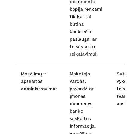
dokumento
kopija renkami
tik kai tai
būtina
konkrečiai
paslaugai ar
teisės aktų
reikalavimui.
Mokėjimų ir
Mokėtojo
Sutarti
apskaitos
vardas,
vykdyma
administravimas
pavardė ar
teisinė 
įmonės
tvarkyti
duomenys,
apskait
banko
sąskaitos
informacija,
mokėjimo