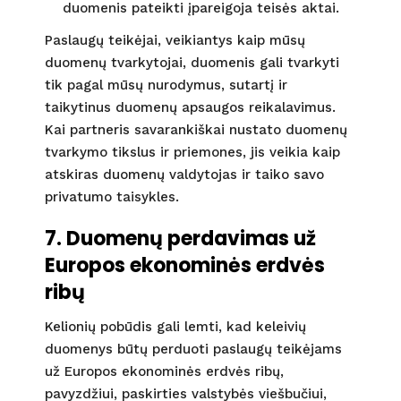
duomenis pateikti įpareigoja teisės aktai.
Paslaugų teikėjai, veikiantys kaip mūsų
duomenų tvarkytojai, duomenis gali tvarkyti
tik pagal mūsų nurodymus, sutartį ir
taikytinus duomenų apsaugos reikalavimus.
Kai partneris savarankiškai nustato duomenų
tvarkymo tikslus ir priemones, jis veikia kaip
atskiras duomenų valdytojas ir taiko savo
privatumo taisykles.
7. Duomenų perdavimas už
Europos ekonominės erdvės
ribų
Kelionių pobūdis gali lemti, kad keleivių
duomenys būtų perduoti paslaugų teikėjams
už Europos ekonominės erdvės ribų,
pavyzdžiui, paskirties valstybės viešbučiui,