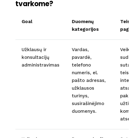
tvarkome?
Goal
Duomenų
Teisinis
kategorijos
pagrin
Užklausų ir
Vardas,
Veiksma
konsultacijų
pavardė,
sudara
administravimas
telefono
sutartį
numeris, el.
teisėta
pašto adresas,
interes
užklausos
atsakyti
turinys,
paklaus
susirašinėjimo
užtikrin
duomenys.
komunik
atseka