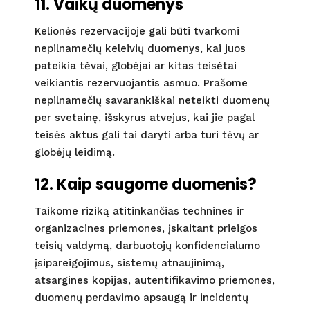
11. Vaikų duomenys
Kelionės rezervacijoje gali būti tvarkomi
nepilnamečių keleivių duomenys, kai juos
pateikia tėvai, globėjai ar kitas teisėtai
veikiantis rezervuojantis asmuo. Prašome
nepilnamečių savarankiškai neteikti duomenų
per svetainę, išskyrus atvejus, kai jie pagal
teisės aktus gali tai daryti arba turi tėvų ar
globėjų leidimą.
12. Kaip saugome duomenis?
Taikome riziką atitinkančias technines ir
organizacines priemones, įskaitant prieigos
teisių valdymą, darbuotojų konfidencialumo
įsipareigojimus, sistemų atnaujinimą,
atsargines kopijas, autentifikavimo priemones,
duomenų perdavimo apsaugą ir incidentų