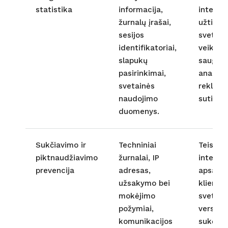
statistika
informacija,
interes
žurnalų įrašai,
užtikrin
sesijos
svetain
identifikatoriai,
veikimą 
slapukų
saugum
pasirinkimai,
analitik
svetainės
reklama
naudojimo
sutikim
duomenys.
Sukčiavimo ir
Techniniai
Teisėta
piktnaudžiavimo
žurnalai, IP
interes
prevencija
adresas,
apsaugo
užsakymo bei
klientus
mokėjimo
svetainę
požymiai,
verslą 
komunikacijos
sukčiav