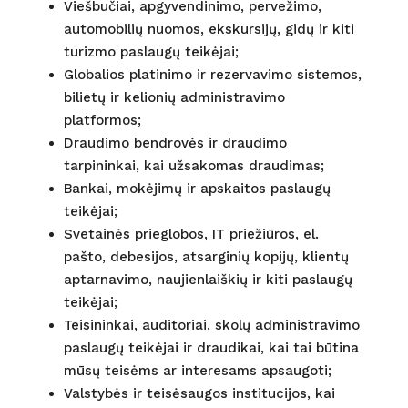
Viešbučiai, apgyvendinimo, pervežimo,
automobilių nuomos, ekskursijų, gidų ir kiti
turizmo paslaugų teikėjai;
Globalios platinimo ir rezervavimo sistemos,
bilietų ir kelionių administravimo
platformos;
Draudimo bendrovės ir draudimo
tarpininkai, kai užsakomas draudimas;
Bankai, mokėjimų ir apskaitos paslaugų
teikėjai;
Svetainės prieglobos, IT priežiūros, el.
pašto, debesijos, atsarginių kopijų, klientų
aptarnavimo, naujienlaiškių ir kiti paslaugų
teikėjai;
Teisininkai, auditoriai, skolų administravimo
paslaugų teikėjai ir draudikai, kai tai būtina
mūsų teisėms ar interesams apsaugoti;
Valstybės ir teisėsaugos institucijos, kai