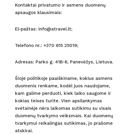
Kontaktai privatumo ir asmens duomenų
apsaugos klausimais:
El-paštas: info@atravel.lt;
Telefono nr.: +370 615 25019;
Adresas: Parko g. 41B-6, Panevėžys, Lietuva.
Šioje politikoje paaiškiname, kokius asmens
duomenis renkame, kodėl juos naudojame,
kam galime perduoti, kiek laiko saugome ir
kokias teises turite. Vien apsilankymas
svetainėje nėra laikomas sutikimu su visais
duomenų tvarkymo veiksmais. Kai duomenų
tvarkymui reikalingas sutikimas, jo prašome
atskirai.