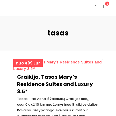
0
tasas
nuo 499 Eur
Graikija, Tasas Mary’s
Residence Suites and Luxury
3.5*
Tasas – tai viena iš žaliausių Graikijos salų,
esančių už 10 km nuo žemyninės Graikijos dalies
Kavalos. Dėl ypatingai švelnaus klimato ir
augmenijos atrodo, kad ši sala yra tarsi