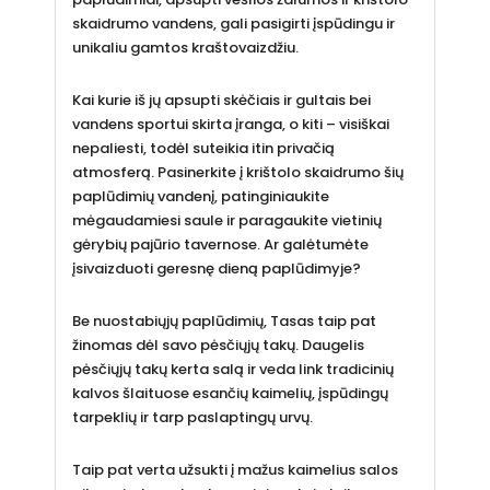
skaidrumo vandens, gali pasigirti įspūdingu ir
unikaliu gamtos kraštovaizdžiu.
Kai kurie iš jų apsupti skėčiais ir gultais bei
vandens sportui skirta įranga, o kiti – visiškai
nepaliesti, todėl suteikia itin privačią
atmosferą. Pasinerkite į krištolo skaidrumo šių
paplūdimių vandenį, patinginiaukite
mėgaudamiesi saule ir paragaukite vietinių
gėrybių pajūrio tavernose. Ar galėtumėte
įsivaizduoti geresnę dieną paplūdimyje?
Be nuostabiųjų paplūdimių, Tasas taip pat
žinomas dėl savo pėsčiųjų takų. Daugelis
pėsčiųjų takų kerta salą ir veda link tradicinių
kalvos šlaituose esančių kaimelių, įspūdingų
tarpeklių ir tarp paslaptingų urvų.
Taip pat verta užsukti į mažus kaimelius salos