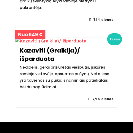
graikų šventyklą Alyki ramioje pietryčių
pakrantėje.
7,14 dienos
Nuo 549 €
Tasas
Kazaviti (Graikija)/
išparduota
Nedidelis, gerai prižiūrėtas viešbutis, įsikūręs
ramioje vietovėje, apsuptas pušynų. Netoliese
yra tavernos su puikiais naminiais patiekalais
bei du paplūdimiai.
7/14 dienos