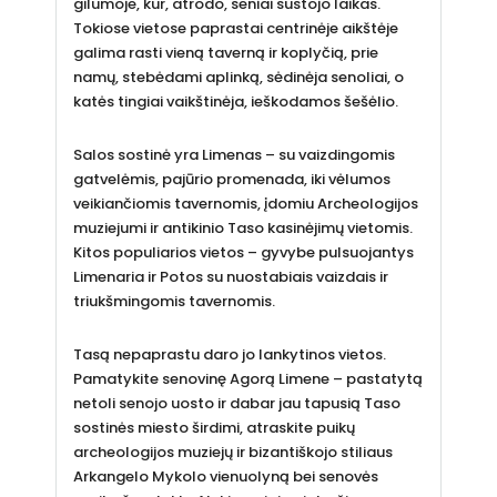
gilumoje, kur, atrodo, seniai sustojo laikas.
Tokiose vietose paprastai centrinėje aikštėje
galima rasti vieną taverną ir koplyčią, prie
namų, stebėdami aplinką, sėdinėja senoliai, o
katės tingiai vaikštinėja, ieškodamos šešėlio.
Salos sostinė yra Limenas – su vaizdingomis
gatvelėmis, pajūrio promenada, iki vėlumos
veikiančiomis tavernomis, įdomiu Archeologijos
muziejumi ir antikinio Taso kasinėjimų vietomis.
Kitos populiarios vietos – gyvybe pulsuojantys
Limenaria ir Potos su nuostabiais vaizdais ir
triukšmingomis tavernomis.
Tasą nepaprastu daro jo lankytinos vietos.
Pamatykite senovinę Agorą Limene – pastatytą
netoli senojo uosto ir dabar jau tapusią Taso
sostinės miesto širdimi, atraskite puikų
archeologijos muziejų ir bizantiškojo stiliaus
Arkangelo Mykolo vienuolyną bei senovės