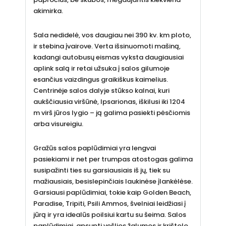
akimirka.
Sala nedidelė, vos daugiau nei 390 kv. km ploto,
ir stebina įvairove. Verta išsinuomoti mašiną,
kadangi autobusų eismas vyksta daugiausiai
aplink salą ir retai užsuka į salos gilumoje
esančius vaizdingus graikiškus kaimelius.
Centrinėje salos dalyje stūkso kalnai, kuri
aukščiausia viršūnė, Ipsarionas, iškilusi iki 1204
m virš jūros lygio – ją galima pasiekti pėsčiomis
arba visureigiu.
Gražūs salos paplūdimiai yra lengvai
pasiekiami ir net per trumpas atostogas galima
susipažinti ties su garsiausiais iš jų, tiek su
mažiausiais, besislepinčiais laukinėse įlankėlėse.
Garsiausi paplūdimiai, tokie kaip Golden Beach,
Paradise, Tripiti, Psili Ammos, švelniai leidžiasi į
jūrą ir yra idealūs poilsiui kartu su šeima. Salos
paplūdimiai, apsupti vešlios žalumos ir krištolo