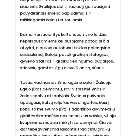
šiaurinės Graikijos dalis, tačiau ji gali pasigirti
pavydėtinais smėlio paplūdimiais ir
miškingomis kalnų teritorijomis.
Dažnai kursuojantys keltai iš žemyno leidžia
nepriklausomiems keliautojams patogiai čia
atvykti, o puikus autobusų tinklas palengvina
susisiekimą. Saloje, pasak graikų mitologijos,
gyveno Stafilas – graikų derlingumo, augalijos,
stichinių gamtos jėgų dievo Dioniso, sūnus.
Tasas, vadinamas Smaragdine sala ir Žaliuoju
Egėjo jūros deimantu, žavi visais mėlynos ir
žalios spalvų atspalviais. Švelnus pušynais
apaugusių kalvų reljefas vaizdingai leidžiasi į
kobalto melsvumo jūrą, sidabriškos alyvmedžių
giraitės šimtmečius nokina puikius vaisius, vilioja
kvapniame meduje mirkyti saldumynai. Čia vis
dar tebegyvenama laikantis tradicinių graikų
papročius, be skubos, mėgaujantis kiekviena