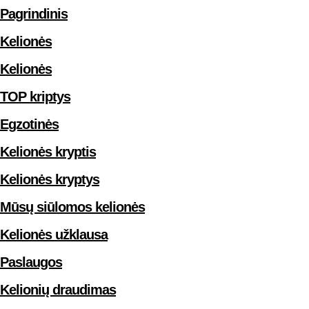
Pagrindinis
Kelionės
Kelionės
TOP kriptys
Egzotinės
Kelionės kryptis
Kelionės kryptys
Mūsų siūlomos kelionės
Kelionės užklausa
Paslaugos
Kelionių draudimas