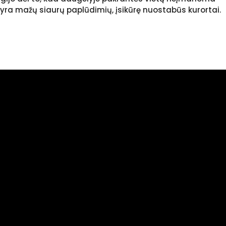
kur yra mažų siaurų paplūdimių, įsikūrę nuostabūs kurortai.