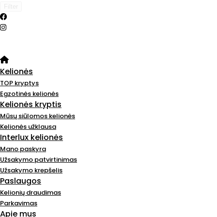
Filter
Kelionės
TOP kryptys
Egzotinės kelionės
Kelionės kryptis
Mūsų siūlomos kelionės
Kelionės užklausa
Interlux kelionės
Mano paskyra
Užsakymo patvirtinimas
Užsakymo krepšelis
Paslaugos
Kelionių draudimas
Parkavimas
Apie mus