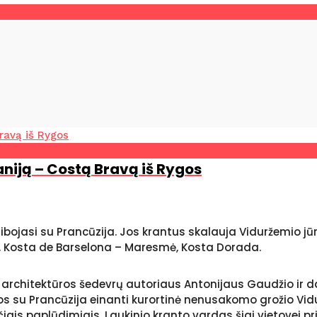
paniją – Costą Bravą iš Rygos
 ribojasi su Prancūzija. Jos krantus skalauja Viduržemio jūr
a, Kosta de Barselona – Maresmė, Kosta Dorada.
s architektūros šedevrų autoriaus Antonijaus Gaudžio ir 
os su Prancūzija einanti kurortinė nenusakomo grožio Vidur
iais paplūdimiais. Laukinio kranto vardas šiai vietovei p