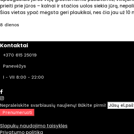
prieiti prie jūros – kalnai ir stačios uolos siekia jūrą, n
Šias vietas ypač mėgsta geri plaukikai, nes čia jau už 10
8 dienos
Kontaktai
+370 615 25019
Panevėžys
I - VII 8:00 - 22:00
Nepraleiskite svarbiausių naujienų! Būkite pirmi!
Slapukų naudojimo taisyklės
Privatumo politika