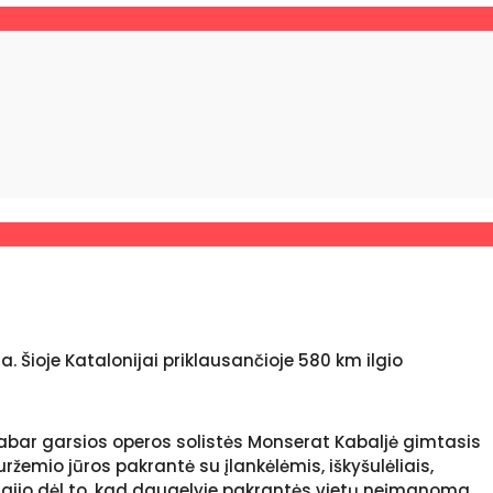
a. Šioje Katalonijai priklausančioje 580 km ilgio
dabar garsios operos solistės Monserat Kabaljė gimtasis
žemio jūros pakrantė su įlankėlėmis, iškyšulėliais,
rigijo dėl to, kad daugelyje pakrantės vietų neįmanoma