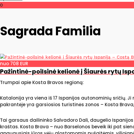
0
Sagrada Familia
nuo 708 EUR
Pažintinė-poilsinė kelionė į Šiaurės rytų Is
Trumpai apie Kosta Bravos regioną:
Katalonija yra viena iš 17 Ispanijos autonominių sričių. Ji
pakrantėje yra garsiosios turistinės zonos – Kosta Brav
Tai garsaus dailininko Salvadoro Dali, daugelio Ispanijo
kraštas. Kosta Brava – nuo Barselonos beveik iki pat sien
apaugusiais jūros vėjų glostomomis pušaitėmis, viliojanč