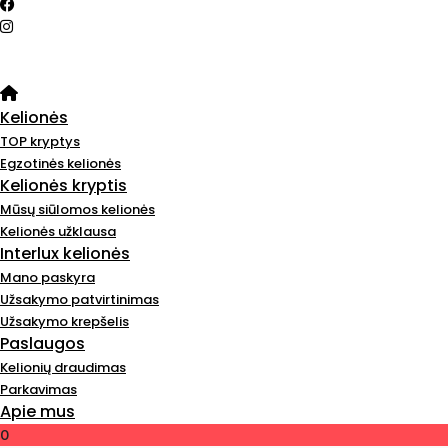
Kelionės
TOP kryptys
Egzotinės kelionės
Kelionės kryptis
Mūsų siūlomos kelionės
Kelionės užklausa
Interlux kelionės
Mano paskyra
Užsakymo patvirtinimas
Užsakymo krepšelis
Paslaugos
Kelionių draudimas
Parkavimas
Apie mus
0