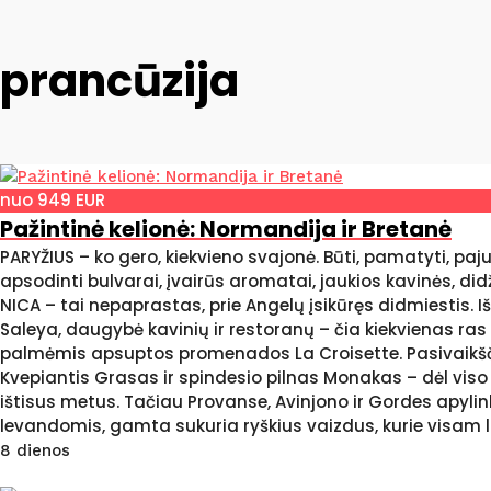
prancūzija
nuo 949 EUR
Pažintinė kelionė: Normandija ir Bretanė
PARYŽIUS – ko gero, kiekvieno svajonė. Būti, pamatyti, paj
apsodinti bulvarai, įvairūs aromatai, jaukios kavinės, di
NICA – tai nepaprastas, prie Angelų įsikūręs didmiestis. I
Saleya, daugybė kavinių ir restoranų – čia kiekvienas ras 
palmėmis apsuptos promenados La Croisette. Pasivaikščio
Kvepiantis Grasas ir spindesio pilnas Monakas – dėl viso
ištisus metus. Tačiau Provanse, Avinjono ir Gordes apylin
levandomis, gamta sukuria ryškius vaizdus, kurie visam lai
8 dienos