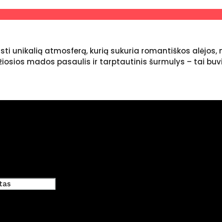
usti unikalią atmosferą, kurią sukuria romantiškos alėjos,
džiosios mados pasaulis ir tarptautinis šurmulys – tai bu