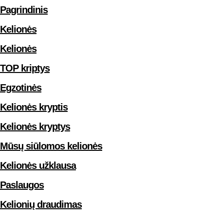
Pagrindinis
Kelionės
Kelionės
TOP kriptys
Egzotinės
Kelionės kryptis
Kelionės kryptys
Mūsų siūlomos kelionės
Kelionės užklausa
Paslaugos
Kelionių draudimas