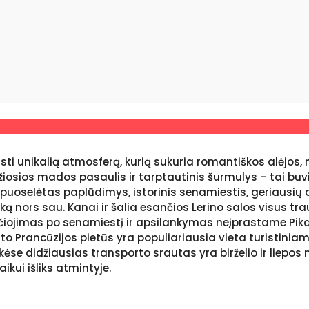
usti unikalią atmosferą, kurią sukuria romantiškos alėjos,
džiosios mados pasaulis ir tarptautinis šurmulys – tai bu
špuoselėtas paplūdimys, istorinis senamiestis, geriausių d
ką nors sau. Kanai ir šalia esančios Lerino salos visus tr
jimas po senamiestį ir apsilankymas neįprastame Pikaso 
 to Prancūzijos pietūs yra populiariausia vieta turistini
kėse didžiausias transporto srautas yra birželio ir liepo
kui išliks atmintyje.