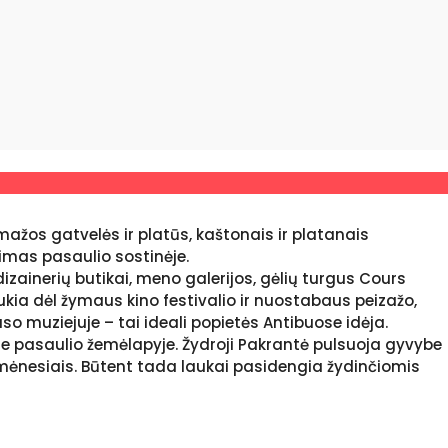
 mažos gatvelės ir platūs, kaštonais ir platanais
vimas pasaulio sostinėje.
izainerių butikai, meno galerijos, gėlių turgus Cours
aukia dėl žymaus kino festivalio ir nuostabaus peizažo,
muziejuje – tai ideali popietės Antibuose idėja.
ame pasaulio žemėlapyje. Žydroji Pakrantė pulsuoja gyvybe
s mėnesiais. Būtent tada laukai pasidengia žydinčiomis