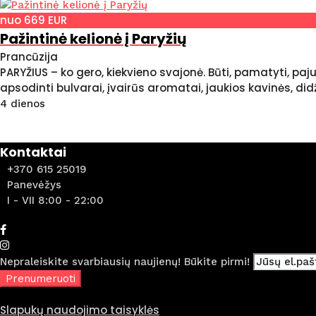
nuo 669 EUR
Pažintinė kelionė į Paryžių
Prancūzija
PARYŽIUS – ko gero, kiekvieno svajonė. Būti, pamatyti, paj
apsodinti bulvarai, įvairūs aromatai, jaukios kavinės, di
4 dienos
Kontaktai
+370 615 25019
Panevėžys
I - VII 8:00 - 22:00
Nepraleiskite svarbiausių naujienų! Būkite pirmi!
Slapukų naudojimo taisyklės