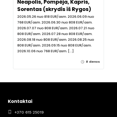
Neapolis, Pompėja, Kapris,
Sorentas (skrydis iš Rygos)
2026.05.26 nuo 818 EUR/asm. 2026.06.09 nuo
768 EUR/asm. 2026.06.30 nuo 808 EUR/asm.
2026.07.07 nuo 808 EUR/asm. 2026.07.21 nuo
808 EUR/asm. 2026.07.28 nuo 808 EUR/asm.
2026.08.18 nuo 808 EUR/asm. 2026.08.25 nuo
808 EUR/asm. 2026.09.15 nuo 808 EUR/asm.
2026.10.06 nuo 768 EUR/asm. […]
8 dienos
Kontaktai
+370 615 25019