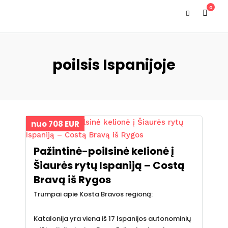
0
poilsis Ispanijoje
nuo 708 EUR
Pažintinė-poilsinė kelionė į
Šiaurės rytų Ispaniją – Costą
Bravą iš Rygos
Trumpai apie Kosta Bravos regioną:
Katalonija yra viena iš 17 Ispanijos autonominių