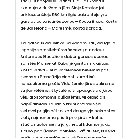
sričių. Ji ribojasi su Prancūzija. Jos krantus
skalauja Viduržemio jūra. Šioje Katalonijai
priklausančioje 580 km ilgio pakrantėje yra
garsiosios turistinės zonos – Kosta Brava, Kosta
de Barselona – Maresmė, Kosta Dorada.
Tai garsaus dailininko Salvadoro Dali, daugelio
Ispanijos architektūros šedevrų autoriaus
Antonijaus Gaudžio ir dabar garsios operos
solistės Monserat Kabaljė gimtasis kraštas.
Kosta Brava – nuo Barselonos beveik iki pat
sienos su Prancūzija einanti kurortinė
nenusakomo grožio Viduržemio jūros pakrantė
su įlankėlėmis, iškyšulėliais, apaugusiais jūros
vėjų glostomomis pušaitėmis, viliojančiais
paplūdimiais. Laukinio kranto vardas šiai
vietovei prigijo dėl to, kad daugelyje pakrantės
vietų neįmanoma prieiti prie jūros – kalnai ir
stačios uolos siekia jūrą, nepalikdamos jokio
siauro paplūdimio lopinėlio. Tačiau ten, kur yra
mažų siaurų paplūdimių, įsikūrę nuostabūs