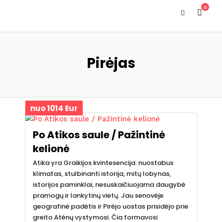
0
Pirėjas
nuo 1014 Eur
Po Atikos saule / Pažintinė
kelionė
Atika yra Graikijos kvintesencija: nuostabus
klimatas, stulbinanti istorija, mitų lobynas,
istorijos paminklai, nesuskaičiuojama daugybė
pramogų ir lankytinų vietų. Jau senovėje
geografinė padėtis ir Pirėjo uostas prisidėjo prie
greito Atėnų vystymosi. Čia formavosi