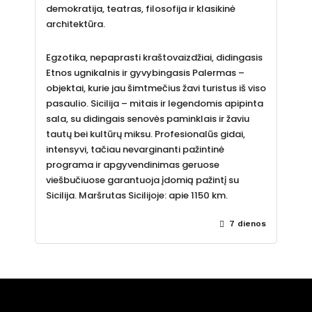
demokratija, teatras, filosofija ir klasikinė
architektūra.
Egzotika, nepaprasti kraštovaizdžiai, didingasis
Etnos ugnikalnis ir gyvybingasis Palermas –
objektai, kurie jau šimtmečius žavi turistus iš viso
pasaulio. Sicilija – mitais ir legendomis apipinta
sala, su didingais senovės paminklais ir žaviu
tautų bei kultūrų miksu. Profesionalūs gidai,
intensyvi, tačiau nevarginanti pažintinė
programa ir apgyvendinimas geruose
viešbučiuose garantuoja įdomią pažintį su
Sicilija. Maršrutas Sicilijoje: apie 1150 km.
7 dienos