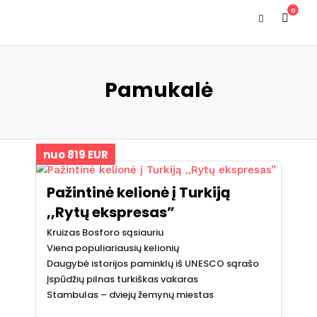
0
Pamukalė
nuo 819 EUR
Pažintinė kelionė į Turkiją
,,Rytų ekspresas”
Kruizas Bosforo sąsiauriu
Viena populiariausių kelionių
Daugybė istorijos paminklų iš UNESCO sąrašo
Įspūdžių pilnas turkiškas vakaras
Stambulas – dviejų žemynų miestas