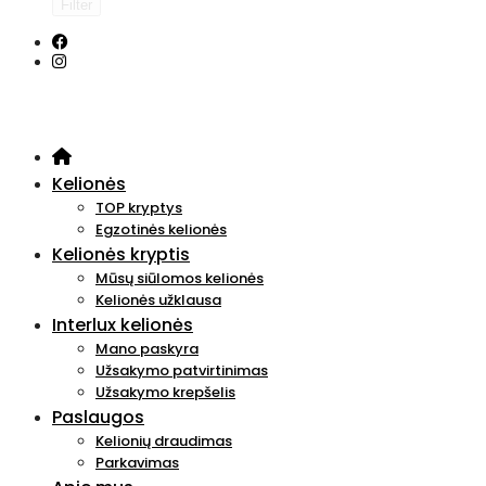
Filter
Kelionės
TOP kryptys
Egzotinės kelionės
Kelionės kryptis
Mūsų siūlomos kelionės
Kelionės užklausa
Interlux kelionės
Mano paskyra
Užsakymo patvirtinimas
Užsakymo krepšelis
Paslaugos
Kelionių draudimas
Parkavimas