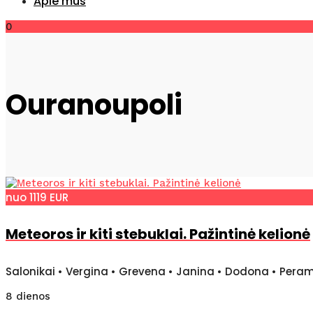
Apie mus
0
Ouranoupoli
nuo 1119 EUR
Meteoros ir kiti stebuklai. Pažintinė kelionė
Salonikai • Vergina • Grevena • Janina • Dodona • Peram
8 dienos