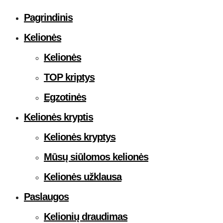
Pagrindinis
Kelionės
Kelionės
TOP kriptys
Egzotinės
Kelionės kryptis
Kelionės kryptys
Mūsų siūlomos kelionės
Kelionės užklausa
Paslaugos
Kelionių draudimas