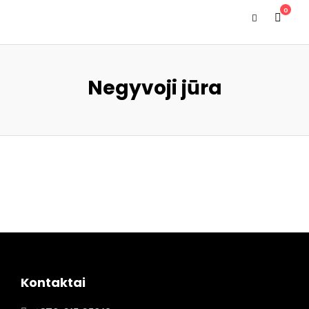
0
Negyvoji jūra
Kontaktai