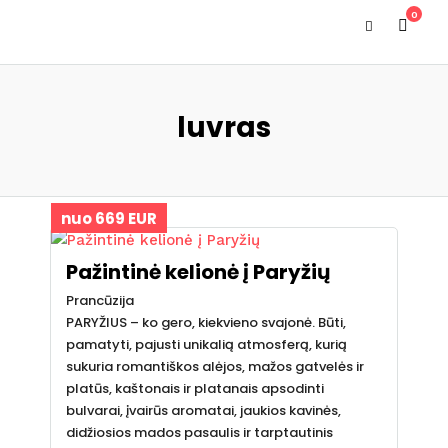
0
luvras
nuo 669 EUR
Pažintinė kelionė į Paryžių
Prancūzija
PARYŽIUS – ko gero, kiekvieno svajonė. Būti,
pamatyti, pajusti unikalią atmosferą, kurią
sukuria romantiškos alėjos, mažos gatvelės ir
platūs, kaštonais ir platanais apsodinti
bulvarai, įvairūs aromatai, jaukios kavinės,
didžiosios mados pasaulis ir tarptautinis