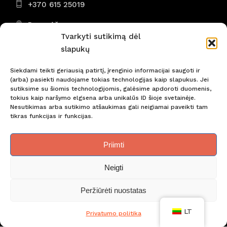
+370 615 25019
Panevėžys
Tvarkyti sutikimą dėl
I - VII 8:00 - 22:00
slapukų
Siekdami teikti geriausią patirtį, įrenginio informacijai saugoti ir
(arba) pasiekti naudojame tokias technologijas kaip slapukus. Jei
sutiksime su šiomis technologijomis, galėsime apdoroti duomenis,
tokius kaip naršymo elgsena arba unikalūs ID šioje svetainėje.
Nepraleiskite svarbiausių naujienų! Būkite pirmi!
Nesutikimas arba sutikimo atšaukimas gali neigiamai paveikti tam
tikras funkcijas ir funkcijas.
Priimti
Neigti
Peržiūrėti nuostatas
Slapukų naudojimo taisyklės
Privatumo politika
LT
Privatumo politika
© Copyright Atravel