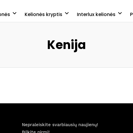
onės
Kelionės kryptis
Interlux kelionės
P
Kenija
Nepraleiskite svarbiausių naujienų!
Būkite pirmi!