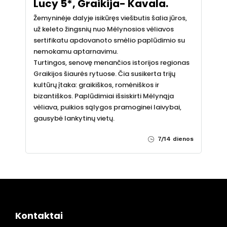
Lucy 5*, Graikija- Kavala.
Žemyninėje dalyje isikūręs viešbutis šalia jūros,
už keleto žingsnių nuo Mėlynosios vėliavos
sertifikatu apdovanoto smėlio paplūdimio su
nemokamu aptarnavimu.
Turtingos, senovę menančios istorijos regionas
Graikijos šiaurės rytuose. Čia susikerta trijų
kultūrų įtaka: graikiškos, romėniškos ir
bizantiškos. Paplūdimiai išsiskirti Mėlynąja
vėliava, puikios sąlygos pramoginei laivybai,
gausybė lankytinų vietų.
7/14 dienos
Kontaktai