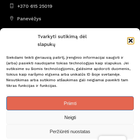
+370 615 25019
Panevėžys
I - VII 8:00 - 22:00
Tvarkyti sutikimą dėl
slapukų
Siekdami teikti geriausią patirtį, įrenginio informacijai saugoti ir
(arba) pasiekti naudojame tokias technologijas kaip slapukus. Jei
Nepraleiskite svarbiausių naujienų! Būkite pirmi!
sutiksime su šiomis technologijomis, galėsime apdoroti duomenis,
tokius kaip naršymo elgsena arba unikalūs ID šioje svetainėje.
Nesutikimas arba sutikimo atšaukimas gali neigiamai paveikti tam
tikras funkcijas ir funkcijas.
Priimti
Neigti
Slapukų naudojimo taisyklės
Privatumo politika
Peržiūrėti nuostatas
© Copyright Atravel