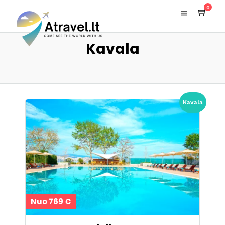
0
Kavala
Kavala
Nuo 769 €