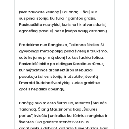
Įsivaizduokite kelionę į Tailandą – šalį, kur
susipina istorija, kultūra ir gamtos grožis.
Pasiruoškite nuotykiui, kuris ne tik atvers duris į
egzotišką pasaulį, bet ir įkvėps naujų atradimų.
Pradėkime nuo Bangkoko, Tailando širdies. Ši
gyvybinga metropolija, pilna šviesų ir triukšmo,
suteiks jums pirmą skonį to, kas laukia toliau.
Pasivaikščiokite po didingus Karaliaus rūmus,
kur neįtikėtinos architektūros stebuklai
pasakoja šalies istoriją, ir užsukite į šventą
Emerald Buddha šventyklą, kurios grakštus
grožis nepaliks abejingų.
Pabėgę nuo miesto šurmulio, leiskitės į Šiaurės
Tailandą. Čiang Mai, žinoma kaip „Šiaurės
perlas”, kviečia į unikalius kultūrinius renginius ir
šventes. Čia galėsite stebėti vietinius
amatininkus dirbant, aplankyti šventyklas, kaip