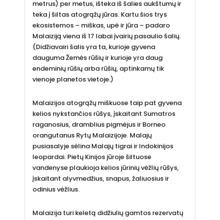
metrus) per metus, išteka iš šalies aukštumų ir
teka į šiltas atogrąžų jūras. Kartu šios trys
ekosistemos – miškas, upė ir jūra – padaro
Malaiziją viena iš 17 labai įvairių pasaulio šalių.
(Didžiavairi šalis yra ta, kurioje gyvena
dauguma Žemės rūšių ir kurioje yra daug
endeminių rūšių arba rūšių, aptinkamų tik
vienoje planetos vietoje.)
Malaizijos atogrąžų miškuose taip pat gyvena
kelios nykstančios rūšys, įskaitant Sumatros
raganosius, dramblius pigmėjus ir Borneo
orangutanus Rytų Malaizijoje. Malajų
pusiasalyje sėlina Malajų tigrai ir Indokinijos
leopardai. Pietų Kinijos jūroje šiltuose
vandenyse plaukioja kelios jūrinių vėžlių rūšys,
įskaitant alyvmedžius, snapus, žaliuosius ir
odinius vėžlius.
Malaizija turi keletą didžiulių gamtos rezervatų