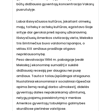
būtų didžiausia gyventojų koncentracija Vakarų
pusrutulyje.
Labai išsivysčiusios kultūros, įskaitant olmekų,
majų, toltekų ir actekų kultūras, egzistavo šioje
srityje dar gerokai prieš ispanų užkariavimą.
Išsivysčiusių Amerikos civilizacijų vieta, Meksika
tris šimtmečius buvo valdoma Ispanijos, o
vėliau XIX amžiaus pradžioje atgavo
nepriklausomybę.
Peso devalvacija 1994 m. pabaigoje įvedė
Meksiką į ekonominę sumaištį ir sukėlė
didžiausią recesiją per daugiau nei pusę
amžiaus. Tauta ir toliau įspūdingai atsigauna.
Nuolatiniai ekonominiai ir socialiniai rūpesčiai
apima žemą realųjį darbo užmokestį, didelės
gyventojų dalies nepakankamą užimtumą,
nelygų pajamų pasiskirstymą ir menkas
Amerikos gyventojų tobulėjimo galimybes
skurdžiose pietinėse valstijose.