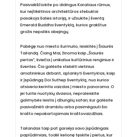
Pasivaikščiokite po didingus Karaliaus rūmus,
kur neįtikėtinos architektūros stebuklai
pasakoja šalies istoriją, ir užsukite į šventą
Emerald Buddha šventyklą, kurios grakštus
grožis nepaliks abejingų.
Pabėgę nuo miesto šurmulio, leiskitės į Šiaurės
Tailandą. Čiang Mai, žinoma kaip „Šiaurės
perlas”, kviečia į unikalius kultūrinius renginius ir
šventes. Čia galėsite stebėti vietinius
amatininkus dirbant, aplankyti šventyklas, kaip
ir įspūdingą Doi Suthep šventyklą, nuo kurios
atsiveria kerintis vaizdas į miesto panorama. O
jei turite nuotykių dvasios, nepraleiskite
galimybės leistis į džiunglių safari, kur galėsite
pasivažinėti drambliu arba pasimėgauti šio
krašto nepakartojamais kraštovaizdžiais.
Tailandas taip pat garsėja savo įspūdingais
paplūdimiais, todėl kelionę tęskite į pietus, kur