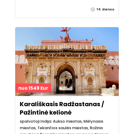
14 dienos
nuo 1549 Eur
Karališkasis Radžastanas /
Pažintinė kelionė
spalvotoji Indija: Aukso miestas, Mėlynasis
miestas, Tekančios saulės miestas, Rožinis