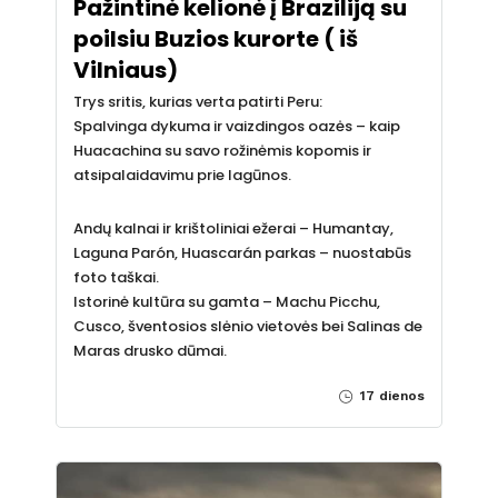
Pažintinė kelionė į Braziliją su
poilsiu Buzios kurorte ( iš
Vilniaus)
Trys sritis, kurias verta patirti Peru:
Spalvinga dykuma ir vaizdingos oazės – kaip
Huacachina su savo rožinėmis kopomis ir
atsipalaidavimu prie lagūnos.
Andų kalnai ir krištoliniai ežerai – Humantay,
Laguna Parón, Huascarán parkas – nuostabūs
foto taškai.
Istorinė kultūra su gamta – Machu Picchu,
Cusco, šventosios slėnio vietovės bei Salinas de
Maras drusko dūmai.
17 dienos