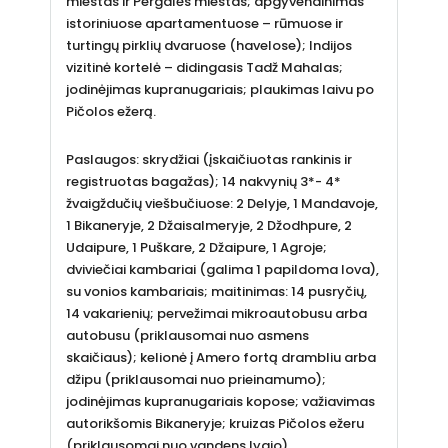
miestas ir Pergalės miestas; apgyvendinimas
istoriniuose apartamentuose – rūmuose ir
turtingų pirklių dvaruose (havelose); Indijos
vizitinė kortelė – didingasis Tadž Mahalas;
jodinėjimas kupranugariais; plaukimas laivu po
Pičolos ežerą.
Paslaugos: skrydžiai (įskaičiuotas rankinis ir
registruotas bagažas); 14 nakvynių 3*- 4*
žvaigždučių viešbučiuose: 2 Delyje, 1 Mandavoje,
1 Bikaneryje, 2 Džaisalmeryje, 2 Džodhpure, 2
Udaipure, 1 Puškare, 2 Džaipure, 1 Agroje;
dviviečiai kambariai (galima 1 papildoma lova),
su vonios kambariais; maitinimas: 14 pusryčių,
14 vakarienių; pervežimai mikroautobusu arba
autobusu (priklausomai nuo asmens
skaičiaus); kelionė į Amero fortą drambliu arba
džipu (priklausomai nuo prieinamumo);
jodinėjimas kupranugariais kopose; važiavimas
autorikšomis Bikaneryje; kruizas Pičolos ežeru
(priklausomai nuo vandens lygio).