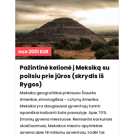
nuo 2001 EUR
Pažintinė kelionė į Meksiką su
poilsiu prie jūros (skrydis iš
Rygos)
Meksika geografiškai priklauso Šiaurės
Amerikai, etnologiškai – Lotynų Amerika.
Meksika yra daugiausiai gyventojų turinti
ispaniškai kalbanti šalis pasaulyje. Apie 70%
žmonių gyvena miestuose. Remiantis kai kuriais
skaičiavimais, Meksikos miesto apylinkėse
gyvena apie 18 milijonų gyventojų, todėl tai