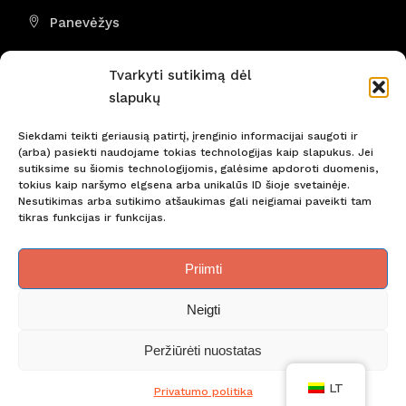
Panevėžys
I - VII 8:00 - 22:00
Tvarkyti sutikimą dėl
slapukų
Siekdami teikti geriausią patirtį, įrenginio informacijai saugoti ir
(arba) pasiekti naudojame tokias technologijas kaip slapukus. Jei
Nepraleiskite svarbiausių naujienų! Būkite pirmi!
sutiksime su šiomis technologijomis, galėsime apdoroti duomenis,
tokius kaip naršymo elgsena arba unikalūs ID šioje svetainėje.
Nesutikimas arba sutikimo atšaukimas gali neigiamai paveikti tam
tikras funkcijas ir funkcijas.
Priimti
Neigti
Slapukų naudojimo taisyklės
Privatumo politika
Peržiūrėti nuostatas
© Copyright Atravel
LT
Privatumo politika