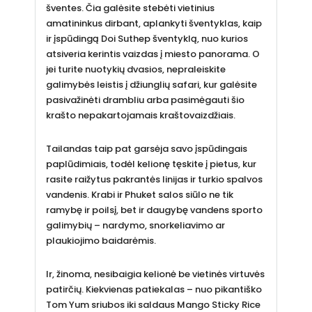
šventes. Čia galėsite stebėti vietinius
amatininkus dirbant, aplankyti šventyklas, kaip
ir įspūdingą Doi Suthep šventyklą, nuo kurios
atsiveria kerintis vaizdas į miesto panorama. O
jei turite nuotykių dvasios, nepraleiskite
galimybės leistis į džiunglių safari, kur galėsite
pasivažinėti drambliu arba pasimėgauti šio
krašto nepakartojamais kraštovaizdžiais.
Tailandas taip pat garsėja savo įspūdingais
paplūdimiais, todėl kelionę tęskite į pietus, kur
rasite raižytus pakrantės linijas ir turkio spalvos
vandenis. Krabi ir Phuket salos siūlo ne tik
ramybę ir poilsį, bet ir daugybę vandens sporto
galimybių – nardymo, snorkeliavimo ar
plaukiojimo baidarėmis.
Ir, žinoma, nesibaigia kelionė be vietinės virtuvės
patirčių. Kiekvienas patiekalas – nuo pikantiško
Tom Yum sriubos iki saldaus Mango Sticky Rice