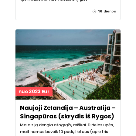
16 dienos
nuo 3023 Eur
Naujoji Zelandija – Australija –
Singapūras (skrydis iš Rygos)
Malaiziją dengia atogrąžų miškai. Didelės upės,
maitinamos beveik 10 pėdų lietaus (apie tris