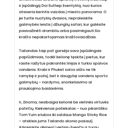
ir įspūdingą Doi Suthep šventyklą, nuo kurios
atsiveria kerintis vaizdas į miesto panorama. O
jei turite nuotykių dvasios, nepraleiskite
galimybės leistis į džiunglių safari, kur galėsite
pasivažinėti drambliu arba pasimėgauti šio
krašto nepakartojamais kraštovaizdžiais.
Tailandas taip pat garsėja savo įspūdingais
paplūdimiais, todėl kelionę tęskite į pietus, kur
rasite raižytus pakrantės linijas ir turkio spalvos
vandenis. Krabi ir Phuket salos siūlo ne tik
ramybę ir poilsį, bet ir daugybę vandens sporto
galimybių – nardymo, snorkeliavimo ar
plaukiojimo baidarėmis.
Ir, žinoma, nesibaigia kelionė be vietinės virtuvės
patirčių. Kiekvienas patiekalas – nuo pikantiško
Tom Yum sriubos iki saldaus Mango Sticky Rice
– atskleis jums Tailando skonio pasaulį.
Atkreipkite dėmesį į vietinių švenčių ir turgų