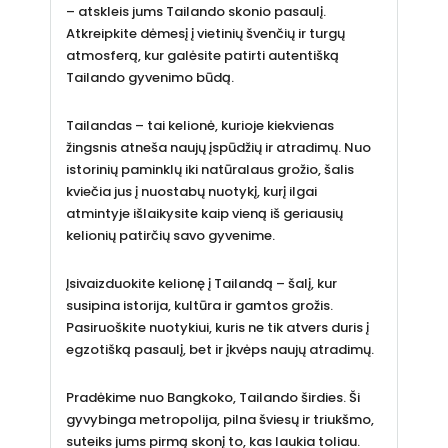
– atskleis jums Tailando skonio pasaulį.
Atkreipkite dėmesį į vietinių švenčių ir turgų
atmosferą, kur galėsite patirti autentišką
Tailando gyvenimo būdą.
Tailandas – tai kelionė, kurioje kiekvienas
žingsnis atneša naujų įspūdžių ir atradimų. Nuo
istorinių paminklų iki natūralaus grožio, šalis
kviečia jus į nuostabų nuotykį, kurį ilgai
atmintyje išlaikysite kaip vieną iš geriausių
kelionių patirčių savo gyvenime.
Įsivaizduokite kelionę į Tailandą – šalį, kur
susipina istorija, kultūra ir gamtos grožis.
Pasiruoškite nuotykiui, kuris ne tik atvers duris į
egzotišką pasaulį, bet ir įkvėps naujų atradimų.
Pradėkime nuo Bangkoko, Tailando širdies. Ši
gyvybinga metropolija, pilna šviesų ir triukšmo,
suteiks jums pirmą skonį to, kas laukia toliau.