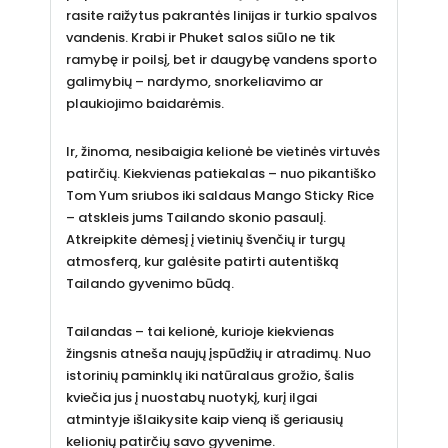
rasite raižytus pakrantės linijas ir turkio spalvos
vandenis. Krabi ir Phuket salos siūlo ne tik
ramybę ir poilsį, bet ir daugybę vandens sporto
galimybių – nardymo, snorkeliavimo ar
plaukiojimo baidarėmis.
Ir, žinoma, nesibaigia kelionė be vietinės virtuvės
patirčių. Kiekvienas patiekalas – nuo pikantiško
Tom Yum sriubos iki saldaus Mango Sticky Rice
– atskleis jums Tailando skonio pasaulį.
Atkreipkite dėmesį į vietinių švenčių ir turgų
atmosferą, kur galėsite patirti autentišką
Tailando gyvenimo būdą.
Tailandas – tai kelionė, kurioje kiekvienas
žingsnis atneša naujų įspūdžių ir atradimų. Nuo
istorinių paminklų iki natūralaus grožio, šalis
kviečia jus į nuostabų nuotykį, kurį ilgai
atmintyje išlaikysite kaip vieną iš geriausių
kelionių patirčių savo gyvenime.