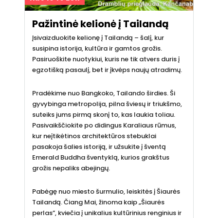
Pažintinė kelionė į Tailandą
Įsivaizduokite kelionę į Tailandą – šalį, kur
susipina istorija, kultūra ir gamtos grožis.
Pasiruoškite nuotykiui, kuris ne tik atvers duris į
egzotišką pasaulį, bet ir įkvėps naujų atradimų.
Pradėkime nuo Bangkoko, Tailando širdies. Ši
gyvybinga metropolija, pilna šviesų ir triukšmo,
suteiks jums pirmą skonį to, kas laukia toliau.
Pasivaikščiokite po didingus Karaliaus rūmus,
kur neįtikėtinos architektūros stebuklai
pasakoja šalies istoriją, ir užsukite į šventą
Emerald Buddha šventyklą, kurios grakštus
grožis nepaliks abejingų.
Pabėgę nuo miesto šurmulio, leiskitės į Šiaurės
Tailandą. Čiang Mai, žinoma kaip „Šiaurės
perlas”, kviečia į unikalius kultūrinius renginius ir