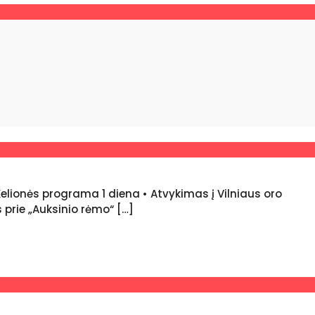
ionės programa 1 diena • Atvykimas į Vilniaus oro
s prie „Auksinio rėmo“ […]