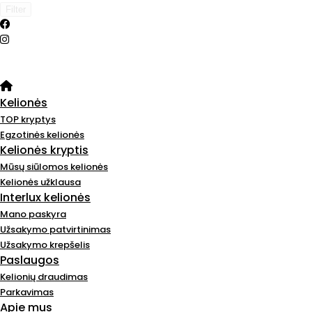
Filter
Kelionės
TOP kryptys
Egzotinės kelionės
Kelionės kryptis
Mūsų siūlomos kelionės
Kelionės užklausa
Interlux kelionės
Mano paskyra
Užsakymo patvirtinimas
Užsakymo krepšelis
Paslaugos
Kelionių draudimas
Parkavimas
Apie mus