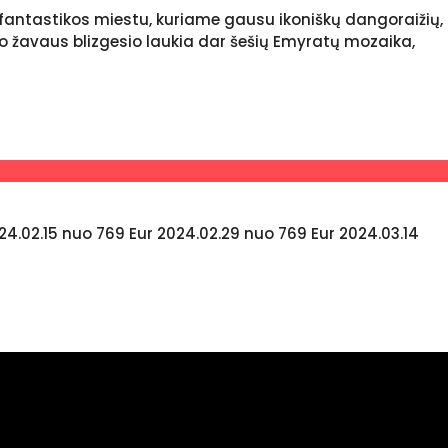
fantastikos miestu, kuriame gausu ikoniškų dangoraižių,
io žavaus blizgesio laukia dar šešių Emyratų mozaika,
024.02.15 nuo 769 Eur 2024.02.29 nuo 769 Eur 2024.03.14