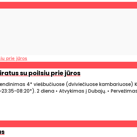
iratus su poilsiu prie jūros
ndinimas 4* viešbučiuose (dviviečiuose kambariuose) Kel
s (~23:35-08:20*). 2 diena • Atvykimas į Dubajų. • Pervežima
us