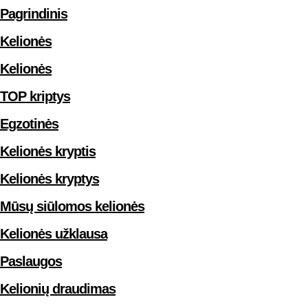
Pagrindinis
Kelionės
Kelionės
TOP kriptys
Egzotinės
Kelionės kryptis
Kelionės kryptys
Mūsų siūlomos kelionės
Kelionės užklausa
Paslaugos
Kelionių draudimas