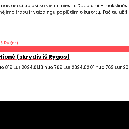
mas asocijuojasi su vienu miestu: Dubajumi – mokslinės 
nėjimo trasų ir vaizdingų paplūdimio kurortų. Tačiau už š
lionė (skrydis iš Rygos)
uo 819 Eur 2024.01.18 nuo 769 Eur 2024.02.01 nuo 769 Eur 2