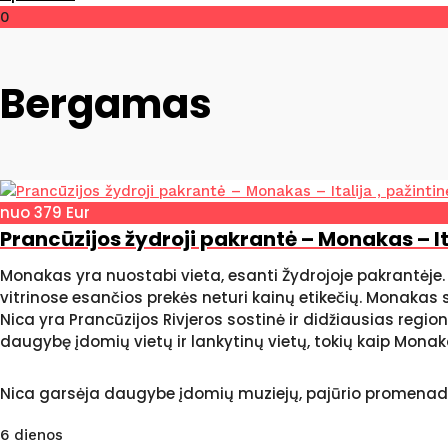
0
Bergamas
nuo 379 Eur
Prancūzijos žydroji pakrantė – Monakas – Ita
Monakas yra nuostabi vieta, esanti Žydrojoje pakrantėje.
vitrinose esančios prekės neturi kainų etikečių. Monakas si
Nica yra Prancūzijos Rivjeros sostinė ir didžiausias region
daugybę įdomių vietų ir lankytinų vietų, tokių kaip Monakas
Nica garsėja daugybe įdomių muziejų, pajūrio promenada 
6 dienos