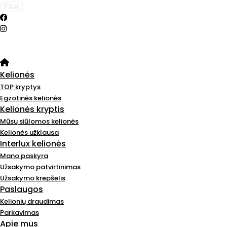
Filter
Kelionės
TOP kryptys
Egzotinės kelionės
Kelionės kryptis
Mūsų siūlomos kelionės
Kelionės užklausa
Interlux kelionės
Mano paskyra
Užsakymo patvirtinimas
Užsakymo krepšelis
Paslaugos
Kelionių draudimas
Parkavimas
Apie mus