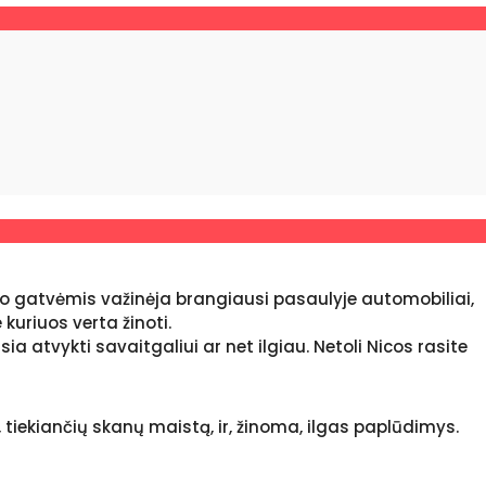
 jo gatvėmis važinėja brangiausi pasaulyje automobiliai,
kuriuos verta žinoti.
ia atvykti savaitgaliui ar net ilgiau. Netoli Nicos rasite
iekiančių skanų maistą, ir, žinoma, ilgas paplūdimys.