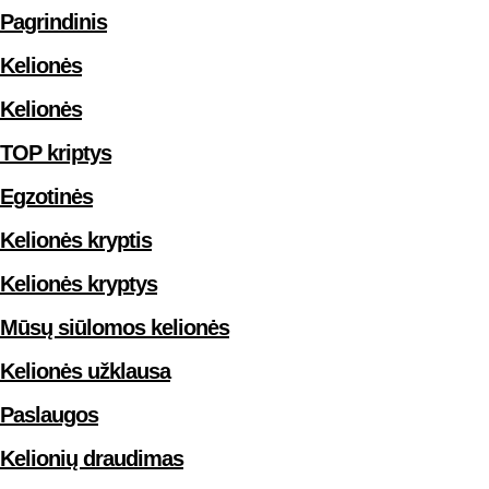
Pagrindinis
Kelionės
Kelionės
TOP kriptys
Egzotinės
Kelionės kryptis
Kelionės kryptys
Mūsų siūlomos kelionės
Kelionės užklausa
Paslaugos
Kelionių draudimas