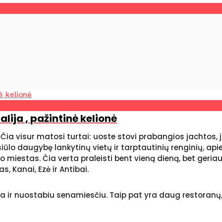
lija , pažintinė kelionė
 Čia visur matosi turtai: uoste stovi prabangios jachtos,
ūlo daugybę lankytinų vietų ir tarptautinių renginių, apie 
o miestas. Čia verta praleisti bent vieną dieną, bet geriaus
, Kanai, Ezė ir Antibai.
ir nuostabiu senamiesčiu. Taip pat yra daug restoranų, t