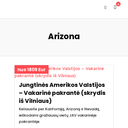
0
Arizona
nuo 1809 Eur
Jungtinės Amerikos Valstijos
– Vakarinė pakrantė (skrydis
iš Vilniaus)
Keliausite per Kaliforniją, Arizoną ir Nevadą,
ieškodami gražiausių vietų JAV vakarinėje
pakrantėje.