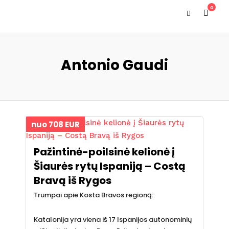
0
Antonio Gaudi
nuo 708 EUR
Pažintinė-poilsinė kelionė į
Šiaurės rytų Ispaniją – Costą
Bravą iš Rygos
Trumpai apie Kosta Bravos regioną:
Katalonija yra viena iš 17 Ispanijos autonominių