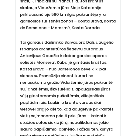
sričių. Ji ribojasi su Prancūzija. Jos krantus
skalauja Viduržemio jūra. Šioje Katalonijai
priklausančioje 580 km ilgio pakrantėje yra
garsiosios turistinės zonos – Kosta Brava, Kosta
de Barselona – Maresmė, Kosta Dorada.
Tai garsaus dailininko Salvadoro Dali, daugelio
Ispanijos architektūros šedevrų autoriaus
Antonijaus Gaudžio ir dabar garsios operos
solistės Monserat Kabaljė gimtasis kraštas.
Kosta Brava – nuo Barselonos beveik iki pat
sienos su Prancūzija einanti kurortinė
nenusakomo grožio Viduržemio jūros pakrantė
su įlankėlėmis, iškyšulėliais, apaugusiais jūros
vėjų glostomomis pušaitėmis, viliojančiais
paplūdimiais. Laukinio kranto vardas šiai
vietovei prigijo dėl to, kad daugelyje pakrantės
vietų neįmanoma prieiti prie jūros – kalnai ir
stačios uolos siekia jūrą, nepalikdamos jokio
siauro paplūdimio lopinėlio. Tačiau ten, kur yra
mažų siaurų paplūdimių, įsikūrę nuostabūs