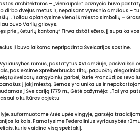
astos architektūros – „vienkupolė“ bažnyčia buvo pastat
imo dirbo dvejus metus ir, nepaisant vyresnio amžiaus – t
iršių. . Toliau aplankysime vieną iš miesto simbolių – Gros
au buvo Varlių griovys.
s prie „Keturių kantonų“ Firwaldstät ežero, jį supa kalvos i
ečius ji buvo laikoma nepripažinta Šveicarijos sostine.
 Vyriausybės rūmus, pastatytus XVI amžiuje, pasivaikščio
ais, pasieksime Spreiberbrucko tiltą, papuoštą alegoriniais
eigtą šveicarų sargybinių garbei, kurie Prancūzijos revoli
anašus į jokį miestą. Bernas yra unikalus ir nepakartojam
eliaudamas į Šveicariją 1779 m., Gėtė pažymėjo: „Tai yra p
asaulio kultūros objektu.
salyje, suformuotame Arės upės vingyje, garsėja tradicijomi
panijos laikais. Pamatysime Federalinius vyriausybės rūm
liais, kurie vaidina visą spektaklį.