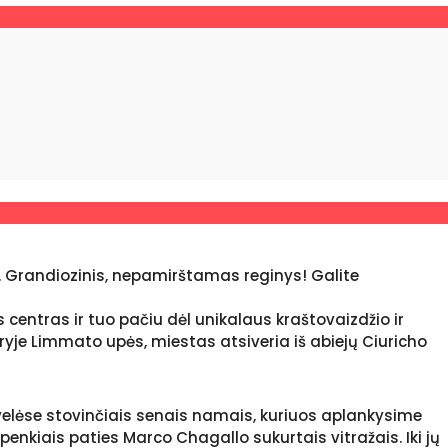
io. Grandiozinis, nepamirštamas reginys! Galite
 centras ir tuo pačiu dėl unikalaus kraštovaizdžio ir
uryje Limmato upės, miestas atsiveria iš abiejų Ciuricho
velėse stovinčiais senais namais, kuriuos aplankysime
kiais paties Marco Chagallo sukurtais vitražais. Iki jų