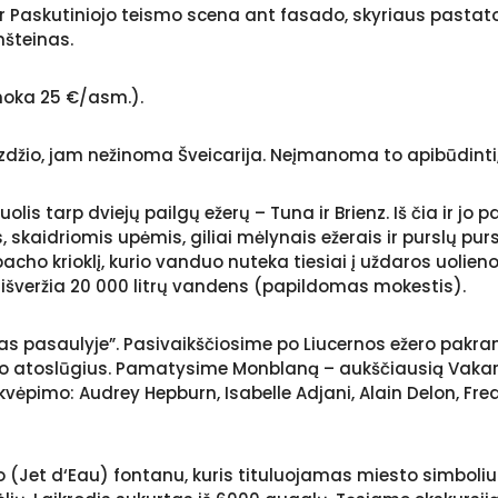
r Paskutiniojo teismo scena ant fasado, skyriaus pastato,
nšteinas.
emoka 25 €/asm.).
žio, jam nežinoma Šveicarija. Neįmanoma to apibūdinti, ne
uolis tarp dviejų pailgų ežerų – Tuna ir Brienz. Iš čia ir jo
 skaidriomis upėmis, giliai mėlynais ežerais ir purslų purs
ho krioklį, kurio vanduo nuteka tiesiai į uždaros uolienos
ę išveržia 20 000 litrų vandens (papildomas mokestis).
 pasaulyje”. Pasivaikščiosime po Liucernos ežero pakrantė
vo atoslūgius. Pamatysime Monblaną – aukščiausią Vakarų E
kvėpimo: Audrey Hepburn, Isabelle Adjani, Alain Delon, Fred
 (Jet d‘Eau) fontanu, kuris tituluojamas miesto simboli