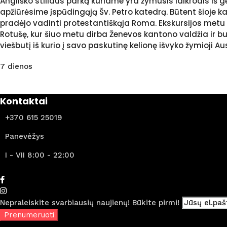
Angliško stiliaus parką kuriame yra žymusis laikrodis iš g
apžiūrėsime įspūdingąją Šv. Petro katedrą. Būtent šioje 
pradėjo vadinti protestantiškąja Roma. Ekskursijos metu
Rotušę, kur šiuo metu dirba Ženevos kantono valdžia ir bu
viešbutį iš kurio į savo paskutinę kelionę išvyko žymioji A
7 dienos
Kontaktai
+370 615 25019
Panevėžys
I - VII 8:00 - 22:00
Nepraleiskite svarbiausių naujienų! Būkite pirmi!