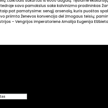
ėlių. Laikrodis sukurtas iš 6000 augalų. Tęsiame ekskursiją
katedroje savo pamokslus sakė kalvinizmo pradininkas Žan
 taip pat pamatysime: senąjį arsenalą, kuris puoštas sp
vo priimta Ženevos konvencija dėl žmogaus teisių; paminkl
ustrijos – Vengrijos imperatorienė Amalija Eugenija Elžbieta