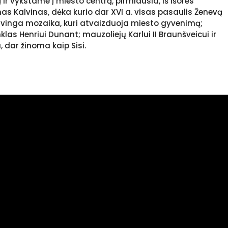
 ir vykstame į miesto centrą, pirmiausia, iš išorės
as Kalvinas, dėka kurio dar XVI a. visas pasaulis Ženevą
alvinga mozaika, kuri atvaizduoja miesto gyvenimą;
as Henriui Dunant; mauzoliejų Karlui II Braunšveicui ir
, dar žinoma kaip Sisi.