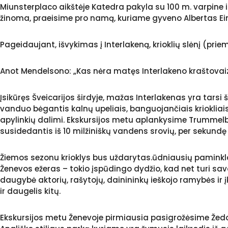
Miunsterplaco aikštėje Katedra pakyla su 100 m. varpine i
žinoma, praeisime pro namą, kuriame gyveno Albertas Ei
Pageidaujant, išvykimas į Interlakeną, krioklių slėnį (pri
Anot Mendelsono: „Kas nėra matęs Interlakeno kraštovaizd
Įsikūręs Šveicarijos širdyje, mažas Interlakenas yra tarsi š
vanduo bėgantis kalnų upeliais, banguojančiais kriokliais,
apylinkių dalimi. Ekskursijos metu aplankysime Trummelbac
susidedantis iš 10 milžiniškų vandens srovių, per sekund
Žiemos sezonu krioklys bus uždarytas.ūdniausių paminklas
Ženevos ežeras – tokio įspūdingo dydžio, kad net turi sa
daugybė aktorių, rašytojų, dainininkų ieškojo ramybės ir į
ir daugelis kitų.
Ekskursijos metu Ženevoje pirmiausia pasigrožėsime Žedo