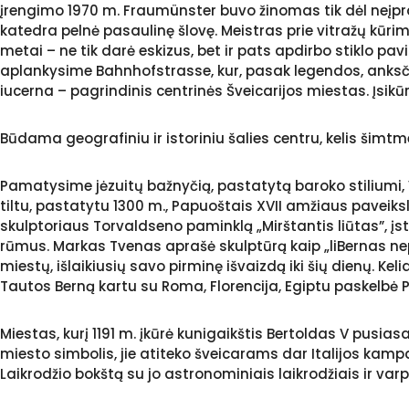
įrengimo 1970 m. Fraumünster buvo žinomas tik dėl neįpr
katedra pelnė pasaulinę šlovę. Meistras prie vitražų kūr
metai – ne tik darė eskizus, bet ir pats apdirbo stiklo pav
aplankysime Bahnhofstrasse, kur, pasak legendos, anksči
iucerna – pagrindinis centrinės Šveicarijos miestas. Įsikūrę
Būdama geografiniu ir istoriniu šalies centru, kelis šimtm
Pamatysime jėzuitų bažnyčią, pastatytą baroko stiliumi,
tiltu, pastatytu 1300 m., Papuoštais XVII amžiaus paveiksl
skulptoriaus Torvaldseno paminklą „Mirštantis liūtas”, įst
rūmus. Markas Tvenas aprašė skulptūrą kaip „liBernas nep
miestų, išlaikiusių savo pirminę išvaizdą iki šių dienų. K
Tautos Berną kartu su Roma, Florencija, Egiptu paskelbė P
Miestas, kurį 1191 m. įkūrė kunigaikštis Bertoldas V pusia
miesto simbolis, jie atiteko šveicarams dar Italijos kam
Laikrodžio bokštą su jo astronominiais laikrodžiais ir varpe