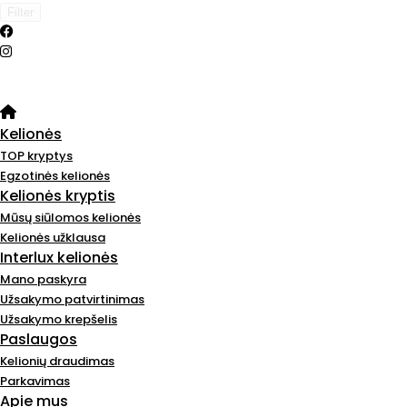
Filter
Kelionės
TOP kryptys
Egzotinės kelionės
Kelionės kryptis
Mūsų siūlomos kelionės
Kelionės užklausa
Interlux kelionės
Mano paskyra
Užsakymo patvirtinimas
Užsakymo krepšelis
Paslaugos
Kelionių draudimas
Parkavimas
Apie mus