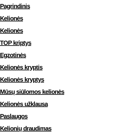
Pagrindinis
Kelionės
Kelionės
TOP kriptys
Egzotinės
Kelionės kryptis
Kelionės kryptys
Mūsų siūlomos kelionės
Kelionės užklausa
Paslaugos
Kelionių draudimas