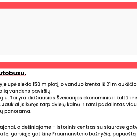
autobusu.
kyje upė siekia 150 m plotį, o vanduo krenta iš 21 m aukšč
žalią vandens paviršių.
. Tai yra didžiausias Šveicarijos ekonominis ir kultūrinis
Jaukiai įsikūręs tarp dviejų kalnų ir tarsi padalintas vid
lpių panorama.
onai, o dešiniajame – istorinis centras su siaurose gat
, garsiąją gotikinę Fraumunsterio bažnyčią, papuoštą pen