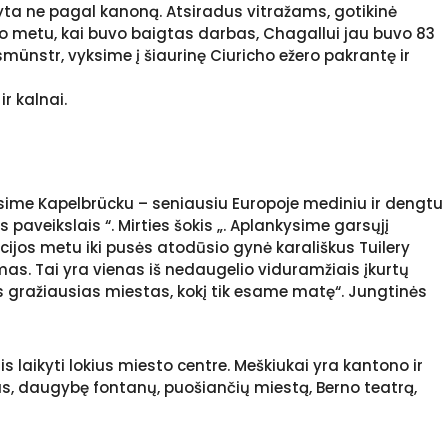
yta ne pagal kanoną. Atsiradus vitražams, gotikinė
uo metu, kai buvo baigtas darbas, Chagallui jau buvo 83
smünstr, vyksime į šiaurinę Ciuricho ežero pakrantę ir
r kalnai.
sime Kapelbrücku – seniausiu Europoje mediniu ir dengtu
 paveikslais “. Mirties šokis „. Aplankysime garsųjį
ucijos metu iki pusės atodūsio gynė karališkus Tuilery
as. Tai yra vienas iš nedaugelio viduramžiais įkurtų
ats gražiausias miestas, kokį tik esame matę“. Jungtinės
s laikyti lokius miesto centre. Meškiukai yra kantono ir
us, daugybę fontanų, puošiančių miestą, Berno teatrą,