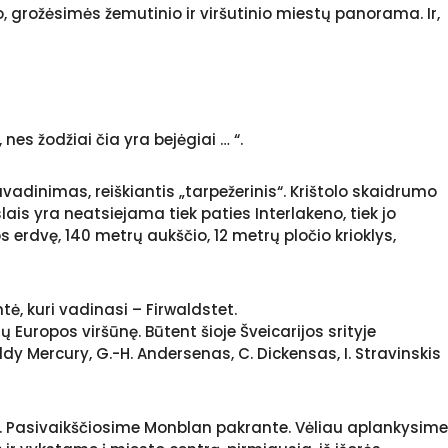
 grožėsimės žemutinio ir viršutinio miestų panorama. Ir,
s žodžiai čia yra bejėgiai … “.
 pavadinimas, reiškiantis „tarpežerinis“. Krištolo skaidrumo
lais yra neatsiejama tiek paties Interlakeno, tiek jo
 erdvę, 140 metrų aukščio, 12 metrų pločio krioklys,
, kuri vadinasi – Firwaldstet.
uropos viršūnę. Būtent šioje Šveicarijos srityje
dy Mercury, G.-H. Andersenas, C. Dickensas, I. Stravinskis
u. Pasivaikščiosime Monblan pakrante. Vėliau aplankysime