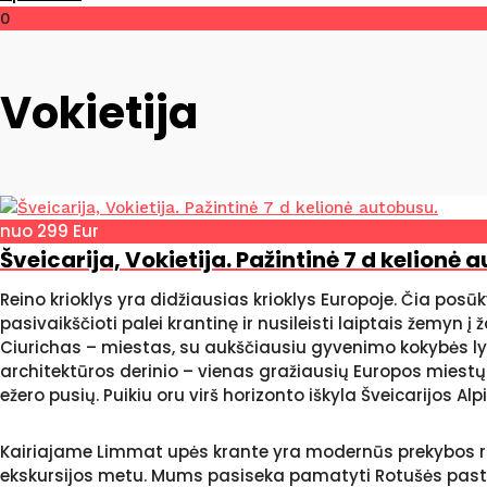
0
Vokietija
nuo 299 Eur
Šveicarija, Vokietija. Pažintinė 7 d kelionė 
Reino krioklys yra didžiausias krioklys Europoje. Čia posū
pasivaikščioti palei krantinę ir nusileisti laiptais žemyn į 
Ciurichas – miestas, su aukščiausiu gyvenimo kokybės lygiu
architektūros derinio – vienas gražiausių Europos miestų. 
ežero pusių. Puikiu oru virš horizonto iškyla Šveicarijos A
Kairiajame Limmat upės krante yra modernūs prekybos raj
ekskursijos metu. Mums pasiseka pamatyti Rotušės pastatą