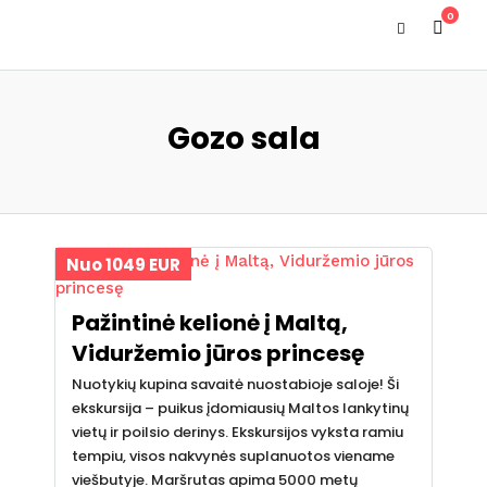
0
Gozo sala
Nuo 1049 EUR
Pažintinė kelionė į Maltą,
Viduržemio jūros princesę
Nuotykių kupina savaitė nuostabioje saloje! Ši
ekskursija – puikus įdomiausių Maltos lankytinų
vietų ir poilsio derinys. Ekskursijos vyksta ramiu
tempiu, visos nakvynės suplanuotos viename
viešbutyje. Maršrutas apima 5000 metų