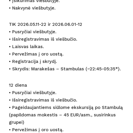
• Įsikūrimas viešbutyje.
• Nakvynė viešbutyje.
TIK 2026.05.11-22 ir 2026.06.01-12
• Pusryčiai viešbutyje.
• Išsiregistravimas iš viešbučio.
• Laisvas laikas.
• Pervežimas į oro uostą.
• Registracija į skrydį.
• Skrydis: Marakešas – Stambulas (~22:45-05:35*).
12 diena
• Pusryčiai viešbutyje.
• Išsiregistravimas iš viešbučio.
• Pageidaujantiems siūlome ekskursiją po Stambulą
(papildomas mokestis – 45 EUR/asm., susirinkus
grupei)
• Pervežimas į oro uostą.