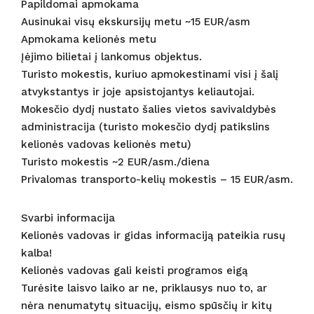
Papildomai apmokama
Ausinukai visų ekskursijų metu ~15 EUR/asm
Apmokama kelionės metu
Įėjimo bilietai į lankomus objektus.
Turisto mokestis, kuriuo apmokestinami visi į šalį
atvykstantys ir joje apsistojantys keliautojai.
Mokesčio dydį nustato šalies vietos savivaldybės
administracija (turisto mokesčio dydį patikslins
kelionės vadovas kelionės metu)
Turisto mokestis ~2 EUR/asm./diena
Privalomas transporto-kelių mokestis – 15 EUR/asm.
Svarbi informacija
Kelionės vadovas ir gidas informaciją pateikia rusų
kalba!
Kelionės vadovas gali keisti programos eigą
Turėsite laisvo laiko ar ne, priklausys nuo to, ar
nėra nenumatytų situacijų, eismo spūsčių ir kitų