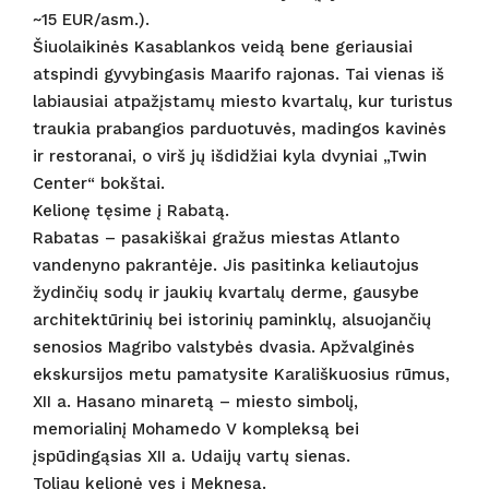
~15 EUR/asm.).
Šiuolaikinės Kasablankos veidą bene geriausiai
atspindi gyvybingasis Maarifo rajonas. Tai vienas iš
labiausiai atpažįstamų miesto kvartalų, kur turistus
traukia prabangios parduotuvės, madingos kavinės
ir restoranai, o virš jų išdidžiai kyla dvyniai „Twin
Center“ bokštai.
Kelionę tęsime į Rabatą.
Rabatas – pasakiškai gražus miestas Atlanto
vandenyno pakrantėje. Jis pasitinka keliautojus
žydinčių sodų ir jaukių kvartalų derme, gausybe
architektūrinių bei istorinių paminklų, alsuojančių
senosios Magribo valstybės dvasia. Apžvalginės
ekskursijos metu pamatysite Karališkuosius rūmus,
XII a. Hasano minaretą – miesto simbolį,
memorialinį Mohamedo V kompleksą bei
įspūdingąsias XII a. Udaijų vartų sienas.
Toliau kelionė ves į Meknesą.