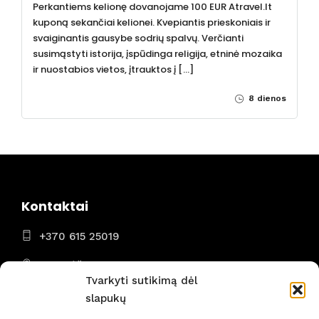
Perkantiems kelionę dovanojame 100 EUR Atravel.lt
kuponą sekančiai kelionei. Kvepiantis prieskoniais ir
svaiginantis gausybe sodrių spalvų. Verčianti
susimąstyti istorija, įspūdinga religija, etninė mozaika
ir nuostabios vietos, įtrauktos į […]
8 dienos
Kontaktai
+370 615 25019
Panevėžys
Tvarkyti sutikimą dėl
I - VII 8:00 - 22:00
slapukų