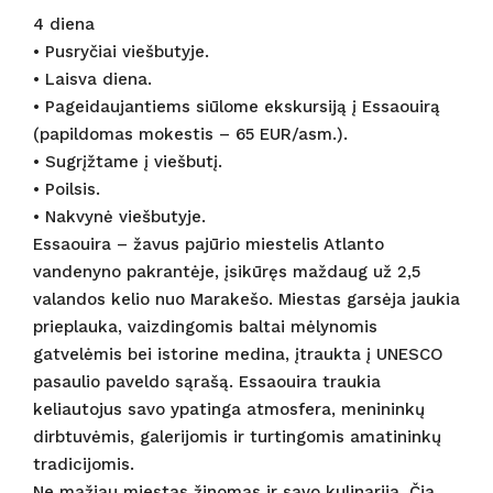
4 diena
• Pusryčiai viešbutyje.
• Laisva diena.
• Pageidaujantiems siūlome ekskursiją į Essaouirą
(papildomas mokestis – 65 EUR/asm.).
• Sugrįžtame į viešbutį.
• Poilsis.
• Nakvynė viešbutyje.
Essaouira – žavus pajūrio miestelis Atlanto
vandenyno pakrantėje, įsikūręs maždaug už 2,5
valandos kelio nuo Marakešo. Miestas garsėja jaukia
prieplauka, vaizdingomis baltai mėlynomis
gatvelėmis bei istorine medina, įtraukta į UNESCO
pasaulio paveldo sąrašą. Essaouira traukia
keliautojus savo ypatinga atmosfera, menininkų
dirbtuvėmis, galerijomis ir turtingomis amatininkų
tradicijomis.
Ne mažiau miestas žinomas ir savo kulinarija. Čia