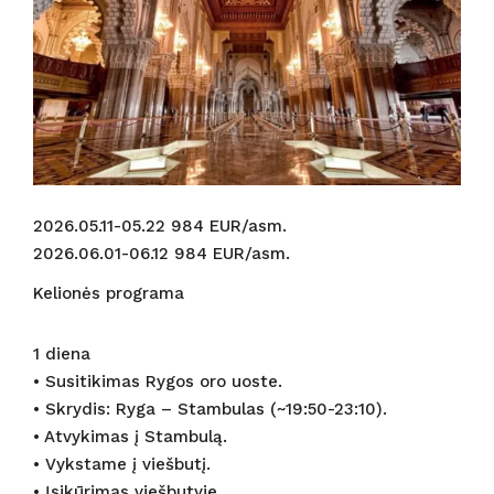
vi
s
2026.05.11-05.22 984 EUR/asm.
2026.06.01-06.12 984 EUR/asm.
Kelionės programa
1 diena
• Susitikimas Rygos oro uoste.
• Skrydis: Ryga – Stambulas (~19:50-23:10).
• Atvykimas į Stambulą.
• Vykstame į viešbutį.
• Įsikūrimas viešbutyje.