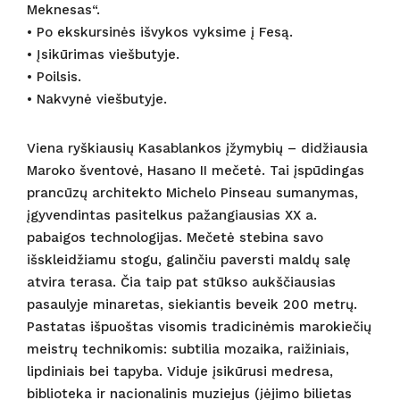
Meknesas“.
• Po ekskursinės išvykos vyksime į Fesą.
• Įsikūrimas viešbutyje.
• Poilsis.
• Nakvynė viešbutyje.
Viena ryškiausių Kasablankos įžymybių – didžiausia
Maroko šventovė, Hasano II mečetė. Tai įspūdingas
prancūzų architekto Michelo Pinseau sumanymas,
įgyvendintas pasitelkus pažangiausias XX a.
pabaigos technologijas. Mečetė stebina savo
išskleidžiamu stogu, galinčiu paversti maldų salę
atvira terasa. Čia taip pat stūkso aukščiausias
pasaulyje minaretas, siekiantis beveik 200 metrų.
Pastatas išpuoštas visomis tradicinėmis marokiečių
meistrų technikomis: subtilia mozaika, raižiniais,
lipdiniais bei tapyba. Viduje įsikūrusi medresa,
biblioteka ir nacionalinis muziejus (įėjimo bilietas