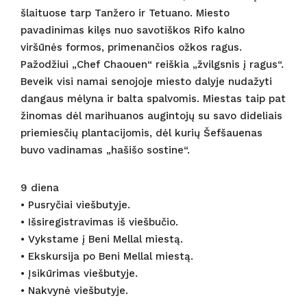
šlaituose tarp Tanžero ir Tetuano. Miesto
pavadinimas kilęs nuo savotiškos Rifo kalno
viršūnės formos, primenančios ožkos ragus.
Pažodžiui „Chef Chaouen“ reiškia „žvilgsnis į ragus“.
Beveik visi namai senojoje miesto dalyje nudažyti
dangaus mėlyna ir balta spalvomis. Miestas taip pat
žinomas dėl marihuanos augintojų su savo dideliais
priemiesčių plantacijomis, dėl kurių Šefšauenas
buvo vadinamas „hašišo sostine“.
9 diena
• Pusryčiai viešbutyje.
• Išsiregistravimas iš viešbučio.
• Vykstame į Beni Mellal miestą.
• Ekskursija po Beni Mellal miestą.
• Įsikūrimas viešbutyje.
• Nakvynė viešbutyje.