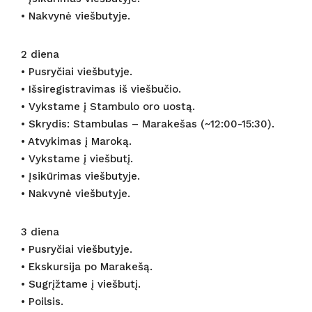
• Nakvynė viešbutyje.
2 diena
• Pusryčiai viešbutyje.
• Išsiregistravimas iš viešbučio.
• Vykstame į Stambulo oro uostą.
• Skrydis: Stambulas – Marakešas (~12:00-15:30).
• Atvykimas į Maroką.
• Vykstame į viešbutį.
• Įsikūrimas viešbutyje.
• Nakvynė viešbutyje.
3 diena
• Pusryčiai viešbutyje.
• Ekskursija po Marakešą.
• Sugrįžtame į viešbutį.
• Poilsis.