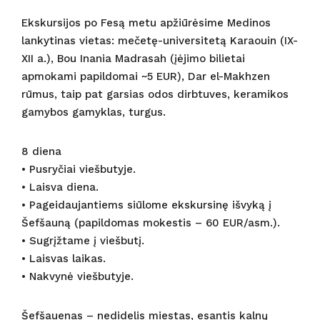
Ekskursijos po Fesą metu apžiūrėsime Medinos
lankytinas vietas: mečetę-universitetą Karaouin (IX-
XII a.), Bou Inania Madrasah (įėjimo bilietai
apmokami papildomai ~5 EUR), Dar el-Makhzen
rūmus, taip pat garsias odos dirbtuves, keramikos
gamybos gamyklas, turgus.
8 diena
• Pusryčiai viešbutyje.
• Laisva diena.
• Pageidaujantiems siūlome ekskursinę išvyką į
Šefšauną (papildomas mokestis – 60 EUR/asm.).
• Sugrįžtame į viešbutį.
• Laisvas laikas.
• Nakvynė viešbutyje.
Šefšauenas – nedidelis miestas, esantis kalnų