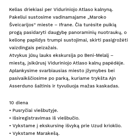
Kelias driekiasi per Viduriniojo Atlaso kalnyną.
Pakeliui sustosime vadinamajame „Maroko
Šveicarijos“ mieste – Ifrane. Čia turėsite puikią
progą pasidaryti daugybę panoraminių nuotraukų, o
kelionę papildys trumpi sustojimai, skirti pasigrožėti
vaizdingais peizažais.
Atvykus jūsų lauks ekskursija po Beni-Melalį –
miestą, įsikūrusį Viduriniojo Atlaso kalnų papėdėje.
Aplankysime svarbiausias miesto įžymybes bei
pasivaikščiosime po parką, kuriame trykšta Ajn
Asserduno šaltinis ir tyvuliuoja mažas kaskadas.
10 diena
• Pusryčiai viešbutyje.
• Išsiregistravimas iš viešbučio.
• Vykstame į ekskursinę išvyką prie Uzud krioklio.
• Vykstame Marakešą.