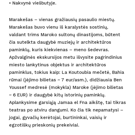
• Nakvynė viešbutyje.
Marakešas – vienas gražiausių pasaulio miestų.
Marakešas buvo vienu iš karalystės sostinių,
valdant trims Maroko sultonų dinastijoms, būtent
čia sutelkta daugybė muziejų ir architektūros
paminklų, kuris kiekvienas – meno šedevras.
Apžvalginės ekskursijos metu išvysite pagrindinius
miesto lankytinus objektus ir architektūros
paminklus, tokius kaip: La Koutoubia mečetė, Bahia
rūmai (įėjimo bilietas ~ 7 eur/asm.), didžiausia Ben
Youssef medresė (mokykla) Maroke (įėjimo bilietas
~ 6 EUR) ir daugybė kitų istorinių paminklų.
Aplankysime garsiąją Jamaa el Fna aikštę, tai tikras
teatras po atviru dangumi. Ko čia tik nepamatysi –
jogai, gyvačių kerėtojai, burtininkai, vaisių ir
egzotiškų prieskonių prekeiviai.