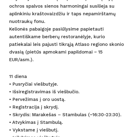
ochros spalvos sienos harmoningai susilieja su
aplinkiniu kraštovaizdžiu ir taps nepamirštamų
nuotraukų fonu.
Kelionės pabaigoje pasiūlysime papietauti
autentiškame berberų restoranėlyje, kurio
patiekalai leis pajusti tikrąją Atlaso regiono skonio
dvasią (pietūs apmokami papildomai ~ 15
EUR/asm.).
11 diena
• Pusryčiai viešbutyje.
• Išsiregistravimas iš viešbučio.
• Pervežimas į oro uostą.
• Registracija į skrydį.
• Skrydis: Marakešas – Stambulas (~16:30-23:30).
• Atvykimas į Stambulą.
• Vykstame į viešbutį.