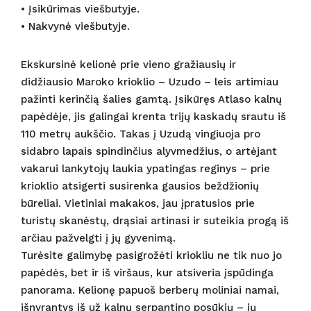
• Įsikūrimas viešbutyje.
• Nakvynė viešbutyje.
Ekskursinė kelionė prie vieno gražiausių ir
didžiausio Maroko krioklio – Uzudo – leis artimiau
pažinti kerinčią šalies gamtą. Įsikūręs Atlaso kalnų
papėdėje, jis galingai krenta trijų kaskadų srautu iš
110 metrų aukščio. Takas į Uzudą vingiuoja pro
sidabro lapais spindinčius alyvmedžius, o artėjant
vakarui lankytojų laukia ypatingas reginys – prie
krioklio atsigerti susirenka gausios beždžionių
būreliai. Vietiniai makakos, jau įpratusios prie
turistų skanėstų, drąsiai artinasi ir suteikia progą iš
arčiau pažvelgti į jų gyvenimą.
Turėsite galimybę pasigrožėti kriokliu ne tik nuo jo
papėdės, bet ir iš viršaus, kur atsiveria įspūdinga
panorama. Kelionę papuoš berberų moliniai namai,
išnyrantys iš už kalnų serpantino posūkių – jų