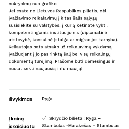
nukrypimų nuo grafiko
Jei esate ne Lietuvos Respublikos pilietis, dėl
įvažiavimo reikalavimų į kitas šalis sąlygų
susisiekite su valstybės, į kurią ketinate vykti,
kompetentingomis institucijomis (diplomatinė
atstovybė, konsulinė įstaiga ar migracijos tarnyba).
Keliautojas pats atsako už reikalavimų vykdymą
įvažiuojant į jo pasirinktą šalį bei visų reikalingų
dokumentų turėjimą. Prašome būti dėmesingus ir
nuolat sekti naujausią informaciją!
Išvykimas
Ryga
Į kainą
Skrydžio bilietai: Ryga –
Stambulas -Marakešas – Stambulas
įskaičiuota