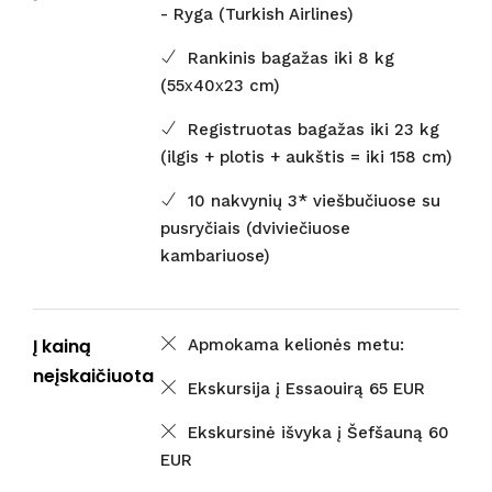
- Ryga (Turkish Airlines)
Rankinis bagažas iki 8 kg
(55х40х23 cm)
Registruotas bagažas iki 23 kg
(ilgis + plotis + aukštis = iki 158 cm)
10 nakvynių 3* viešbučiuose su
pusryčiais (dviviečiuose
kambariuose)
Į kainą
Apmokama kelionės metu:
neįskaičiuota
Ekskursija į Essaouirą 65 EUR
Ekskursinė išvyka į Šefšauną 60
EUR