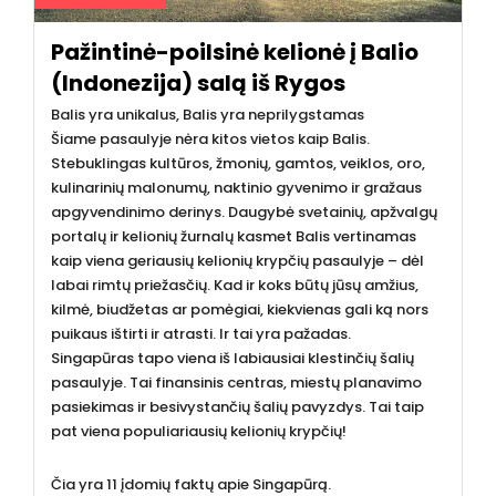
Pažintinė-poilsinė kelionė į Balio
(Indonezija) salą iš Rygos
Balis yra unikalus, Balis yra neprilygstamas
Šiame pasaulyje nėra kitos vietos kaip Balis.
Stebuklingas kultūros, žmonių, gamtos, veiklos, oro,
kulinarinių malonumų, naktinio gyvenimo ir gražaus
apgyvendinimo derinys. Daugybė svetainių, apžvalgų
portalų ir kelionių žurnalų kasmet Balis vertinamas
kaip viena geriausių kelionių krypčių pasaulyje – dėl
labai rimtų priežasčių. Kad ir koks būtų jūsų amžius,
kilmė, biudžetas ar pomėgiai, kiekvienas gali ką nors
puikaus ištirti ir atrasti. Ir tai yra pažadas.
Singapūras tapo viena iš labiausiai klestinčių šalių
pasaulyje. Tai finansinis centras, miestų planavimo
pasiekimas ir besivystančių šalių pavyzdys. Tai taip
pat viena populiariausių kelionių krypčių!
Čia yra 11 įdomių faktų apie Singapūrą.