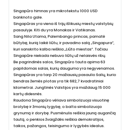
Singapūro himnas yra mikrotekstu 1000 USD
banknoto gale.
Singapūras yra viena iš trijų išlikusių miestų valstybių
pasaulyje. Kiti du yra Monakas ir Vatikanas.
Sang Nila Utama, Palembango princas, pamatė
būtybę, kurią laikė liūtu, ir pavadino salą „Singapura“,
kuri sanskrito kalba reiškia „Liūto miestas“. Tačiau
Singapūre niekada nebuvo liūtų už nelaisvės ribų.
Be pagrindinės salos, Singapūro tauta apima 63
papildomas salas, kurių dauguma yra negyvenamos.
Singapūras yra tarp 20 mažiausių pasaulio šalių, kurio
bendras žemės plotas yra tik 682,7 kvadratiniai
kilometrai. Jungtinės Valstijos yra maždaug 15 000
kartų didesnės.
Raudona Singapūro vėliava simbolizuoja visuotinę
brolybę ir žmonių lygybę, o balta simbolizuoja
grynumą ir dorybę. Pusmėnulis reiškia jauną augančią
tautą, o penkios žvaigždės reiškia demokratijos,
taikos, pažangos, teisingumo ir lygybės idealus.