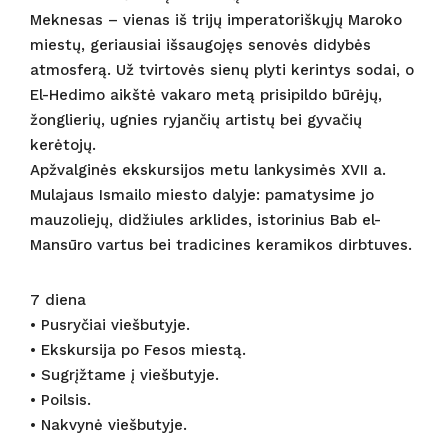
Meknesas – vienas iš trijų imperatoriškųjų Maroko
miestų, geriausiai išsaugojęs senovės didybės
atmosferą. Už tvirtovės sienų plyti kerintys sodai, o
El-Hedimo aikštė vakaro metą prisipildo būrėjų,
žonglierių, ugnies ryjančių artistų bei gyvačių
kerėtojų.
Apžvalginės ekskursijos metu lankysimės XVII a.
Mulajaus Ismailo miesto dalyje: pamatysime jo
mauzoliejų, didžiules arklides, istorinius Bab el-
Mansūro vartus bei tradicines keramikos dirbtuves.
7 diena
• Pusryčiai viešbutyje.
• Ekskursija po Fesos miestą.
• Sugrįžtame į viešbutyje.
• Poilsis.
• Nakvynė viešbutyje.