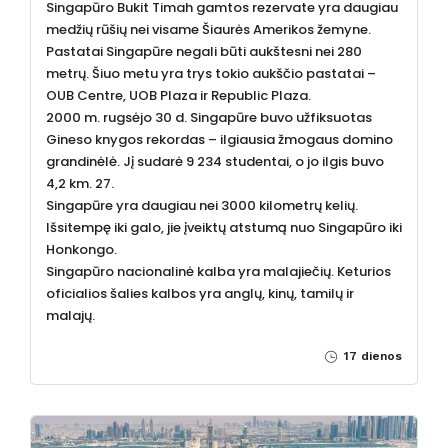
Singapūro Bukit Timah gamtos rezervate yra daugiau
medžių rūšių nei visame Šiaurės Amerikos žemyne.
Pastatai Singapūre negali būti aukštesni nei 280
metrų. Šiuo metu yra trys tokio aukščio pastatai –
OUB Centre, UOB Plaza ir Republic Plaza.
2000 m. rugsėjo 30 d. Singapūre buvo užfiksuotas
Gineso knygos rekordas – ilgiausia žmogaus domino
grandinėlė. Jį sudarė 9 234 studentai, o jo ilgis buvo
4,2 km. 27.
Singapūre yra daugiau nei 3000 kilometrų kelių.
Išsitempę iki galo, jie įveiktų atstumą nuo Singapūro iki
Honkongo.
Singapūro nacionalinė kalba yra malajiečių. Keturios
oficialios šalies kalbos yra anglų, kinų, tamilų ir
malajų.
17 dienos