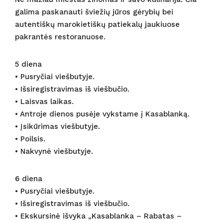
galima paskanauti šviežių jūros gėrybių bei
autentiškų marokietiškų patiekalų jaukiuose
pakrantės restoranuose.
5 diena
• Pusryčiai viešbutyje.
• Išsiregistravimas iš viešbučio.
• Laisvas laikas.
• Antroje dienos pusėje vykstame į Kasablanką.
• Įsikūrimas viešbutyje.
• Poilsis.
• Nakvynė viešbutyje.
6 diena
• Pusryčiai viešbutyje.
• Išsiregistravimas iš viešbučio.
• Ekskursinė išvyka „Kasablanka – Rabatas –