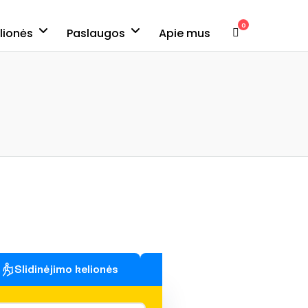
0
elionės
Paslaugos
Apie mus