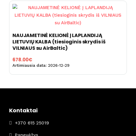
NAUJAMETINĖ KELIONĖ Į LAPLANDIJĄ
LIETUVIŲ KALBA (tiesioginis skrydis iš
VILNIAUS su AirBaltic)
678.00
€
Artimiausia data:
2026-12-29
Kontaktai
+370 615 25019
Panevėžys