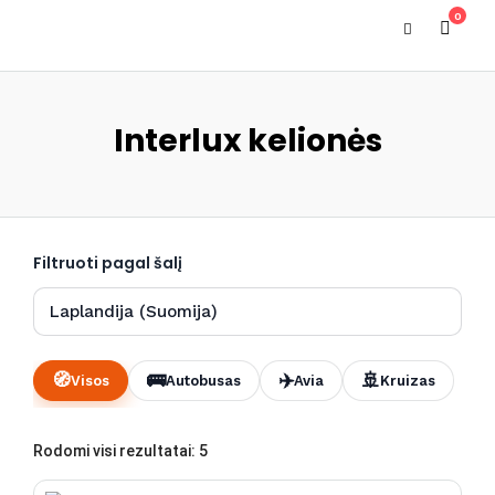
0
Interlux kelionės
Filtruoti pagal šalį
🧭
🚌
✈️
🚢
Visos
Autobusas
Avia
Kruizas
Rūšiuojama
Rodomi visi rezultatai: 5
pagal