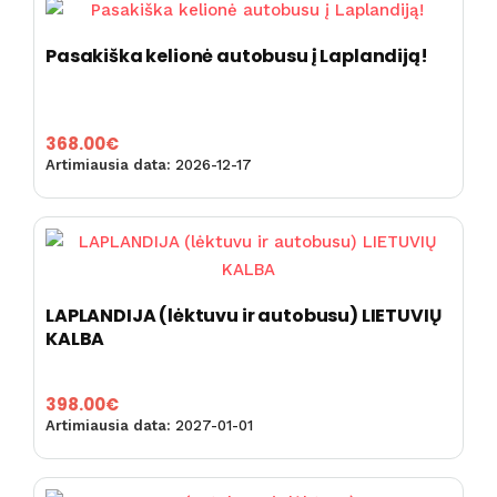
kainą:
nuo
Pasakiška kelionė autobusu į Laplandiją!
mažos
iki
didelės
368.00
€
Artimiausia data:
2026-12-17
LAPLANDIJA (lėktuvu ir autobusu) LIETUVIŲ
KALBA
398.00
€
Artimiausia data:
2027-01-01