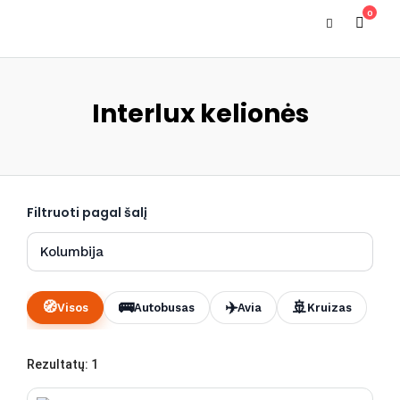
0
Interlux kelionės
Filtruoti pagal šalį
🧭
🚌
✈️
🚢
Visos
Autobusas
Avia
Kruizas
Rezultatų: 1