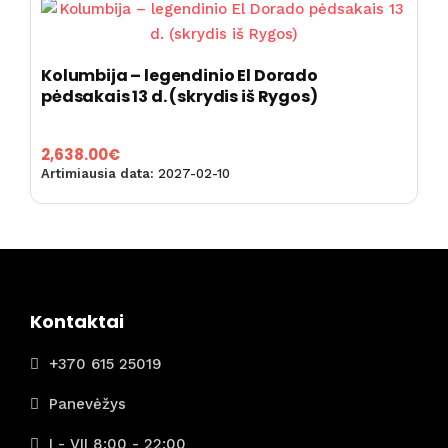
Kolumbija – legendinio El Dorado
pėdsakais 13 d. (skrydis iš Rygos)
2,638.00
€
Artimiausia data:
2027-02-10
Kontaktai
+370 615 25019
Panevėžys
I - VII 8:00 - 22:00