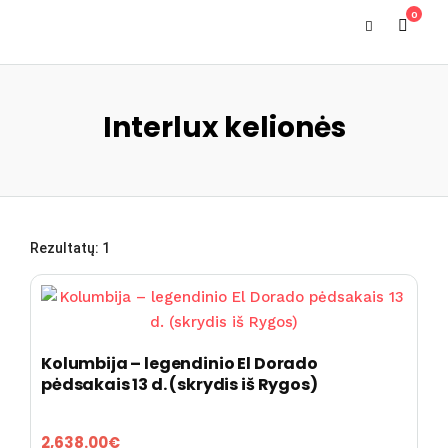
0
Interlux kelionės
Rezultatų: 1
Kolumbija – legendinio El Dorado
pėdsakais 13 d. (skrydis iš Rygos)
2,638.00
€