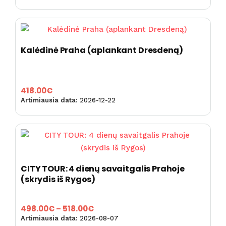
Kalėdinė Praha (aplankant Dresdeną)
418.00
€
Artimiausia data:
2026-12-22
CITY TOUR: 4 dienų savaitgalis Prahoje
(skrydis iš Rygos)
Price
498.00
€
–
518.00
€
range:
Artimiausia data:
2026-08-07