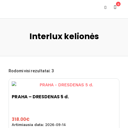
0
Interlux kelionės
Rūšiuojama
Rodomi visi rezultatai: 3
pagal
kainą:
nuo
PRAHA – DRESDENAS 5 d.
mažos
iki
didelės
318.00
€
Artimiausia data:
2026-09-14