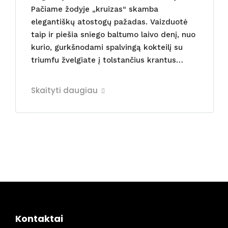
Pačiame žodyje „kruizas“ skamba
elegantiškų atostogų pažadas. Vaizduotė
taip ir piešia sniego baltumo laivo denį, nuo
kurio, gurkšnodami spalvingą kokteilį su
triumfu žvelgiate į tolstančius krantus…
Skaityti daugiau
Kontaktai