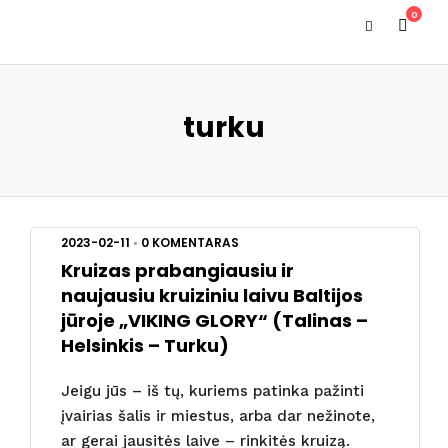
0
turku
2023-02-11
•
0 KOMENTARAS
Kruizas prabangiausiu ir
naujausiu kruiziniu laivu Baltijos
jūroje „VIKING GLORY“ (Talinas –
Helsinkis – Turku)
Jeigu jūs – iš tų, kuriems patinka pažinti
įvairias šalis ir miestus, arba dar nežinote,
ar gerai jausitės laive – rinkitės kruizą.