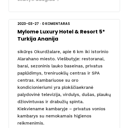
2023-03-27
•
0 KOMENTARAS
Mylome Luxury Hotel & Resort 5*
Turkija Ananija
sikūręs Okurdžalare, apie 6 km iki istorinio
Alarahano miesto. Viešbutyje: restoranai,
barai, sezoninis lauko baseinas, privatus
paplūdimys, treniruoklių centras ir SPA
centras. Kambariuose su oro
kondicionieriumi yra plokščiaekranė
palydovinė televizija, virdulys, dušas, plaukų
džiovintuvas ir drabužių spinta.
Kiekviename kambaryje – privatus vonios
kambarys su nemokamais higienos
reikmenimis.