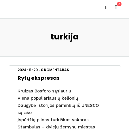
0
turkija
2024-11-20
•
0 KOMENTARAS
Rytų ekspresas
Kruizas Bosforo sąsiauriu
Viena populiariausių kelionių
Daugybė istorijos paminklų iš UNESCO
sąrašo
Įspūdžių pilnas turkiškas vakaras
Stambulas – dviejų žemynų miestas