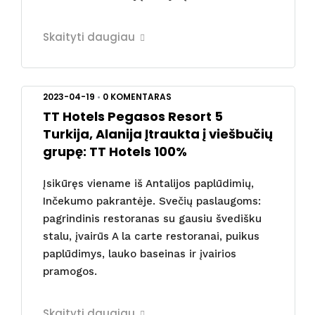
Skaityti daugiau
2023-04-19
•
0 KOMENTARAS
TT Hotels Pegasos Resort 5
Turkija, Alanija Įtraukta į viešbučių
grupę: TT Hotels 100%
Įsikūręs viename iš Antalijos paplūdimių,
Inčekumo pakrantėje. Svečių paslaugoms:
pagrindinis restoranas su gausiu švedišku
stalu, įvairūs A la carte restoranai, puikus
paplūdimys, lauko baseinas ir įvairios
pramogos.
Skaityti daugiau