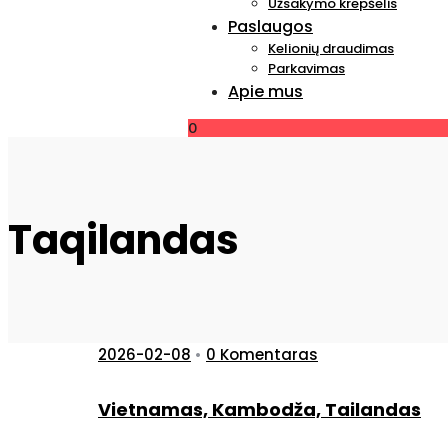
Užsakymo krepšelis
Paslaugos
Kelionių draudimas
Parkavimas
Apie mus
0
Taqilandas
2026-02-08
•
0 Komentaras
Vietnamas, Kambodža, Tailandas