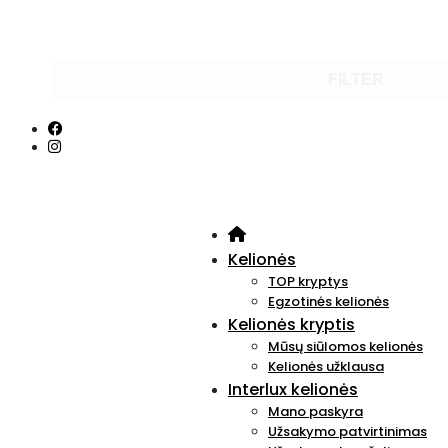
FILTER
Kelionės
TOP kryptys
Egzotinės kelionės
Kelionės kryptis
Mūsų siūlomos kelionės
Kelionės užklausa
Interlux kelionės
Mano paskyra
Užsakymo patvirtinimas