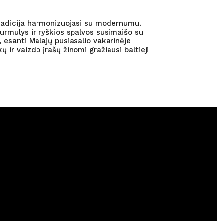
o tradicija harmonizuojasi su modernumu.
urmulys ir ryškios spalvos susimaišo su
 esanti Malajų pusiasalio vakarinėje
 ir vaizdo įrašų žinomi gražiausi baltieji