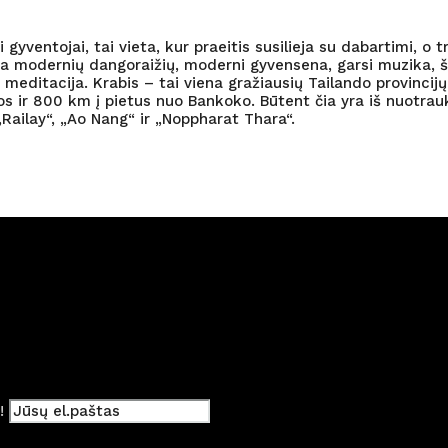
 gyventojai, tai vieta, kur praeitis susilieja su dabartimi, 
alia modernių dangoraižių, moderni gyvensena, garsi muzika, š
editacija. Krabis – tai viena gražiausių Tailando provincijų,
s ir 800 km į pietus nuo Bankoko. Būtent čia yra iš nuotraukų
Railay“, „Ao Nang“ ir „Noppharat Thara“.
i!