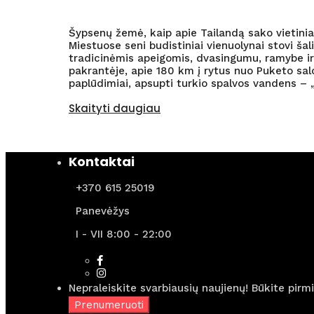
Šypsenų žemė, kaip apie Tailandą sako vietiniai
Miestuose seni budistiniai vienuolynai stovi š
tradicinėmis apeigomis, dvasingumu, ramybe ir m
pakrantėje, apie 180 km į rytus nuo Puketo salo
paplūdimiai, apsupti turkio spalvos vandens – „
Skaityti daugiau
Kontaktai
+370 615 25019
Panevėžys
I - VII 8:00 - 22:00
Nepraleiskite svarbiausių naujienų! Būkite pirm