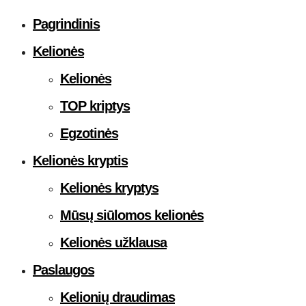
Pagrindinis
Kelionės
Kelionės
TOP kriptys
Egzotinės
Kelionės kryptis
Kelionės kryptys
Mūsų siūlomos kelionės
Kelionės užklausa
Paslaugos
Kelionių draudimas